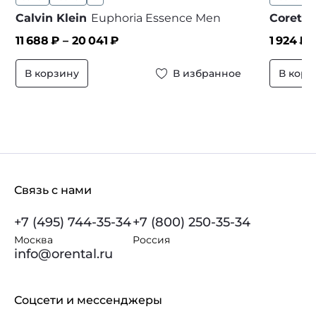
Calvin Klein
Euphoria Essence Men
Coreter
11 688
₽ –
20 041
₽
1 924
₽ 
В корзину
В избранное
В корз
Связь с нами
+7 (495) 744-35-34
+7 (800) 250-35-34
Москва
Россия
info@orental.ru
Соцсети и мессенджеры