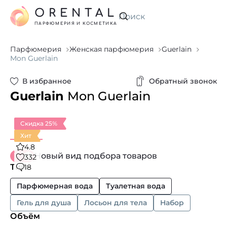
ORENTAL
Искать
ПАРФЮМЕРИЯ И КОСМЕТИКА
Парфюмерия
Женская парфюмерия
Guerlain
Mon Guerlain
В избранное
Обратный звонок
Guerlain
Mon Guerlain
Скидка 25%
Хит
4.8
Новый вид подбора товаров
332
Тип
18
Парфюмерная вода
Туалетная вода
Гель для душа
Лосьон для тела
Набор
Объём