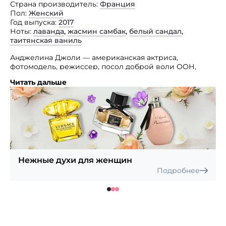
Страна производитель
Франция
Пол
Женский
Год выпуска
2017
Ноты
лаванда
,
жасмин самбак
,
белый сандал
,
таитянская ваниль
Анджелина Джоли — американская актриса,
фотомодель, режиссер, посол доброй воли ООН,
лауреат премии «Оскар», трех премий «Золотой
Читать дальше
глобус» просто женщина и мама, яркий пример для
наследования и обожания миллионов.
Именно ей посвящен аромат Mon Guerlain, который
является воплощением современной, сильной, но,
в тоже время, очень нежной и чувственной женщины.
Аромат отличается достаточно смелой,
с применением специфических и редкостных
компонентов, композицией, которая делает его
Нежные духи для женщин
звучание таинственным и невероятно сильным.
Подробнее
Guerlain Mon Guerlain — удивительный парфюм для
удивительной женщины.