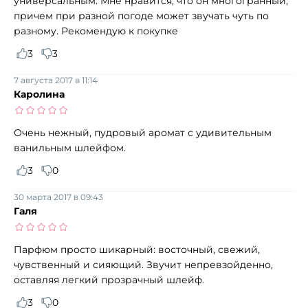
универсальным. Мне нравится, что он многогранный,
причем при разной погоде может звучать чуть по
разному. Рекомендую к покупке
3
3
7 августа 2017 в 11:14
Каролина
Очень нежный, пудровый аромат с удивительным
ванильным шлейфом.
3
0
30 марта 2017 в 09:43
Галя
Парфюм просто шикарный: восточный, свежий,
чувственный и сияющий. Звучит непревзойденно,
оставляя легкий прозрачный шлейф.
3
0