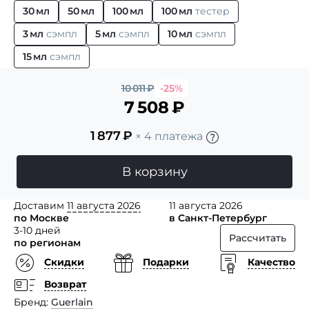
30 мл
50 мл
100 мл
100 мл
тестер
3 мл
сэмпл
5 мл
сэмпл
10 мл
сэмпл
15 мл
сэмпл
10 011
₽
-25%
7 508
₽
1 877
₽
× 4 платежа
В корзину
Доставим
11 августа 2026
11 августа 2026
по Москве
в Санкт-Петербург
3-10 дней
Рассчитать
по регионам
Скидки
Подарки
Качество
Возврат
Бренд
Guerlain