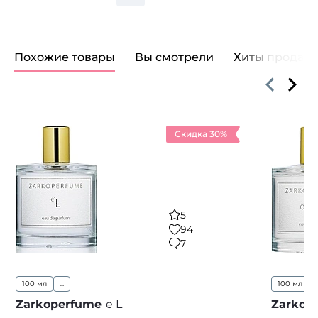
Похожие товары
Вы смотрели
Хиты продаж
Скидка 30%
5
94
7
100 мл
...
100 мл
..
Zarkoperfume
e L
Zarkop