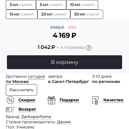
3 мл
сэмпл
5 мл
сэмпл
10 мл
сэмпл
15 мл
сэмпл
20 мл
сэмпл
30 мл
сэмпл
5 956
₽
-30%
4 169
₽
1 042
₽
× 4 платежа
В корзину
Доставим
сегодня
завтра
3-10 дней
по Москве
в Санкт-Петербург
по регионам
Рассчитать
Скидки
Подарки
Качество
Возврат
Бренд
Zarkoperfume
Страна производитель
Дания
Пол
Унисекс