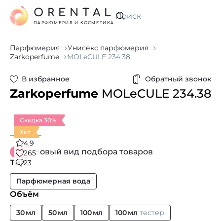
ORENTAL
Искать
ПАРФЮМЕРИЯ И КОСМЕТИКА
Парфюмерия
Унисекс парфюмерия
Zarkoperfume
MOLeCULE 234.38
В избранное
Обратный звонок
Zarkoperfume
MOLeCULE 234.38
Скидка 30%
Хит
4.9
Новый вид подбора товаров
265
Тип
23
Парфюмерная вода
Объём
30 мл
50 мл
100 мл
100 мл
тестер