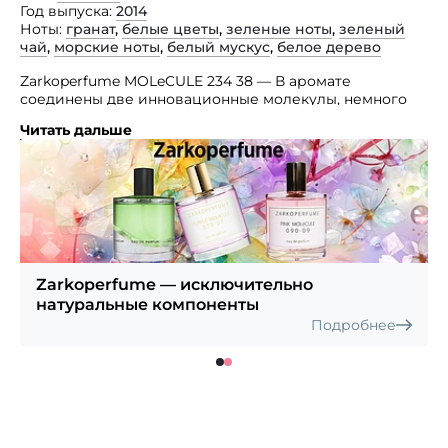
Год выпуска
2014
Ноты
гранат
,
белые цветы
,
зеленые ноты
,
зеленый
чай
,
морские ноты
,
белый мускус
,
белое дерево
Zarkoperfume MOLeCULE 234 38 — В аромате
соединены две инновационные молекулы, немного
похожие между собой.
Читать дальше
Исо Е Супер и Амброксан — такое сочетание
сравнимо запаху чистой кожи после холодного душа.
Особенность парфюма в том, что на коже каждого
человека эти молекулы заиграют по-разному. Это
связано с тем, что «химия» каждого индивидуальна
и на раскрытие парфюма действует физическое
самочувствие и даже настроение владельца. После
нанесения парфюм остается на коже еще около
Zarkoperfume — исключительно
10 часов и оставляет после себя великолепный
натуральные компоненты
шлейф.
Подробнее