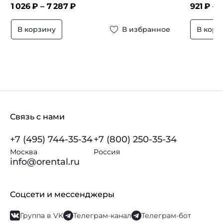
1 026
₽ –
7 287
₽
921
₽ –
В корзину
В избранное
В корз
Связь с нами
+7 (495) 744-35-34
+7 (800) 250-35-34
Москва
Россия
info@orental.ru
Соцсети и мессенджеры
Группа в VK
Телеграм-канал
Телеграм-бот