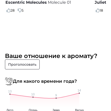
Escentric Molecules
Molecule 01
Juliett
28
5
18
Ваше отношение к аромату?
Проголосовать
Для какого времени года?