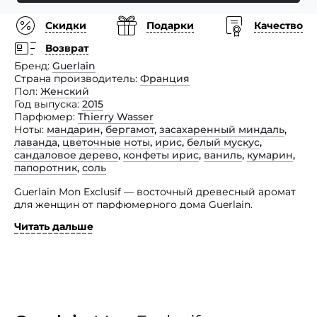
Скидки
Подарки
Качество
Возврат
Бренд
Guerlain
Страна производитель
Франция
Пол
Женский
Год выпуска
2015
Парфюмер
Thierry Wasser
Ноты
мандарин
,
бергамот
,
засахаренный миндаль
,
лаванда
,
цветочные ноты
,
ирис
,
белый мускус
,
сандаловое дерево
,
конфеты ирис
,
ваниль
,
кумарин
,
папоротник
,
соль
Guerlain Mon Exclusif — восточный древесный аромат
для женщин от парфюмерного дома Guerlain.
Читать дальше
Аромат является ярким примером остроумия
и новаторства в парфюмерии. Зеленая свежесть
папоротниковых аккордов гармонично сочетается
с душистой прелестью лавандовых нот. В сердце
изысканного Guerlain Mon Exclusif разливаются
ласковые восточные мотивы во главе со сладостным
сандалом, пикантно оттененные элегантными
кристаллами соли, гурманской карамелью