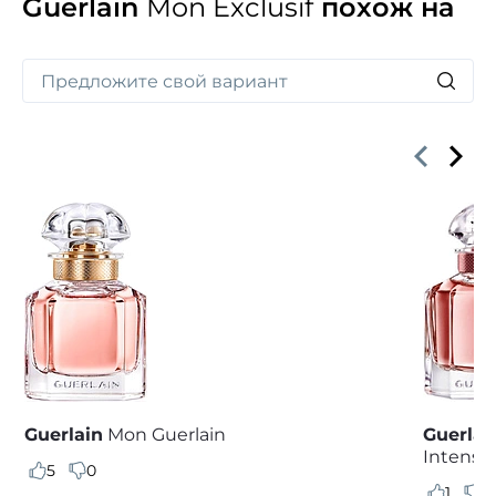
Guerlain
Mon Exclusif
похож на
и восхитительным кумарином. Соблазнительный,
ни на что не похожий и игривый букет для
утонченных, женственных натур.
Guerlain
Mon Guerlain
Guerlai
Intense
5
0
1
1