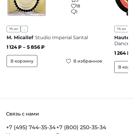
18
1
75 мл
...
7.5 мл
7
M. Micallef
Studio Imperial Santal
Haute 
Dancer
1 124
₽ –
5 856
₽
1 264
₽ 
В корзину
В избранное
В корз
Связь с нами
+7 (495) 744-35-34
+7 (800) 250-35-34