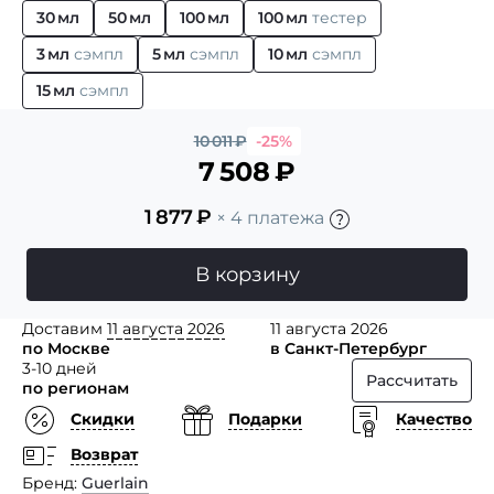
30 мл
50 мл
100 мл
100 мл
тестер
3 мл
сэмпл
5 мл
сэмпл
10 мл
сэмпл
15 мл
сэмпл
10 011
₽
-25%
7 508
₽
1 877
₽
× 4 платежа
В корзину
Доставим
11 августа 2026
11 августа 2026
по Москве
в Санкт-Петербург
3-10 дней
Рассчитать
по регионам
Скидки
Подарки
Качество
Возврат
Бренд
Guerlain