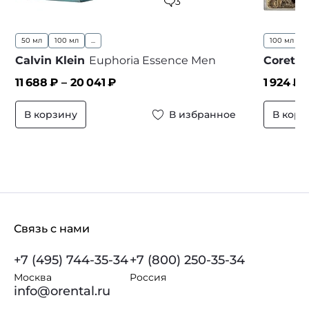
3
50 мл
100 мл
...
100 мл
..
Calvin Klein
Euphoria Essence Men
Coreter
11 688
₽ –
20 041
₽
1 924
₽ 
В корзину
В избранное
В корз
Связь с нами
+7 (495) 744-35-34
+7 (800) 250-35-34
Москва
Россия
info@orental.ru