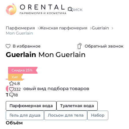
ORENTAL
Искать
ПАРФЮМЕРИЯ И КОСМЕТИКА
Парфюмерия
Женская парфюмерия
Guerlain
Mon Guerlain
В избранное
Обратный звонок
Guerlain
Mon Guerlain
Скидка 25%
Хит
4.8
Новый вид подбора товаров
332
Тип
18
Парфюмерная вода
Туалетная вода
Гель для душа
Лосьон для тела
Набор
Объём