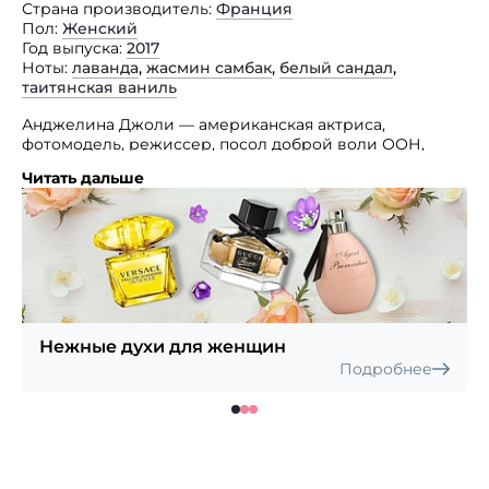
Страна производитель
Франция
Пол
Женский
Год выпуска
2017
Ноты
лаванда
,
жасмин самбак
,
белый сандал
,
таитянская ваниль
Анджелина Джоли — американская актриса,
фотомодель, режиссер, посол доброй воли ООН,
лауреат премии «Оскар», трех премий «Золотой
Читать дальше
глобус» просто женщина и мама, яркий пример для
наследования и обожания миллионов.
Именно ей посвящен аромат Mon Guerlain, который
является воплощением современной, сильной, но,
в тоже время, очень нежной и чувственной женщины.
Аромат отличается достаточно смелой,
с применением специфических и редкостных
компонентов, композицией, которая делает его
Нежные духи для женщин
звучание таинственным и невероятно сильным.
Подробнее
Guerlain Mon Guerlain — удивительный парфюм для
удивительной женщины.