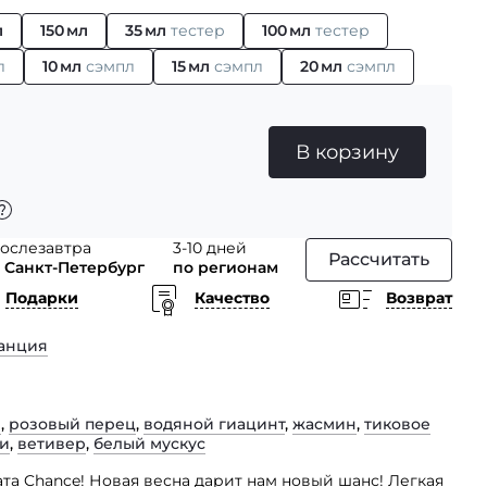
л
150 мл
35 мл
тестер
100 мл
тестер
л
10 мл
сэмпл
15 мл
сэмпл
20 мл
сэмпл
В корзину
ослезавтра
3-10 дней
Рассчитать
 Санкт-Петербург
по регионам
Подарки
Качество
Возврат
анция
р
,
розовый перец
,
водяной гиацинт
,
жасмин
,
тиковое
ли
,
ветивер
,
белый мускус
та Chance! Новая весна дарит нам новый шанс! Легкая