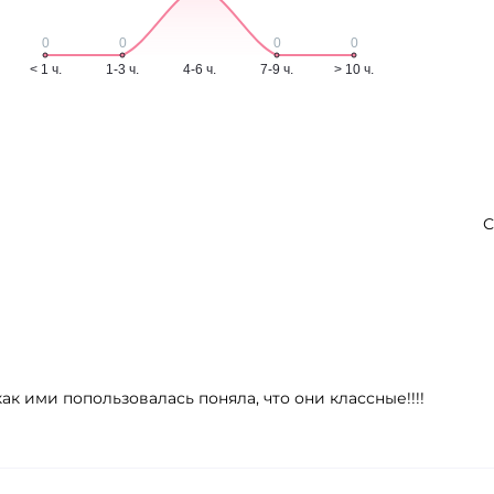
С
как ими попользовалась поняла, что они классные!!!!