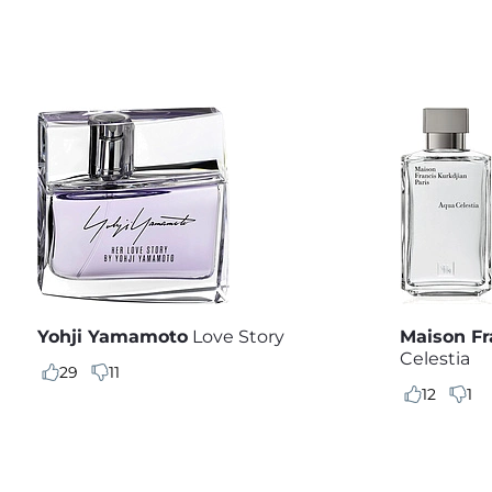
Yohji Yamamoto
Love Story
Maison Fr
Celestia
29
11
12
1