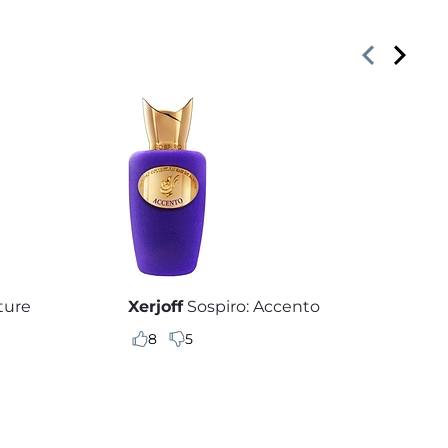
ture
Xerjoff
Sospiro: Accento
8
5