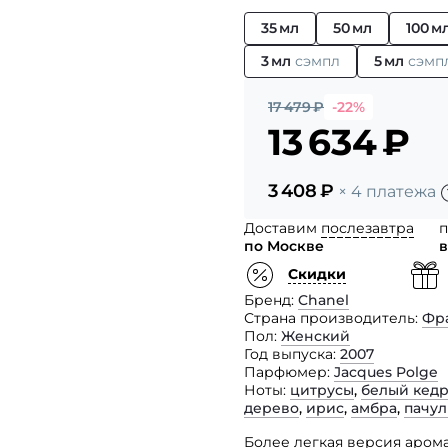
35 мл
50 мл
100 м
3 мл
сэмпл
5 мл
сэмп
17 479
₽
-22%
13 634
₽
3 408
₽
× 4 платежа
Доставим
послезавтра
п
по Москве
в
Скидки
Бренд
Chanel
Страна производитель
Фр
Пол
Женский
Год выпуска
2007
Парфюмер
Jacques Polge
Ноты
цитрусы
,
белый кед
дерево
,
ирис
,
амбра
,
пачу
Более легкая версия арома