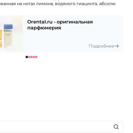
ванная на нотах лимона, водяного гиацинта, абсолю
ветивера, амбры, пачули и тикового дерева подчеркнет
ость своей обладательницы и подарит заряд энергии
Orental.ru - оригинальная
парфюмерия
чный выбор для жарких дней! Автор аромата — штатный
ьж.
Подробнее