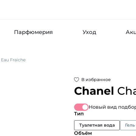
Парфюмерия
Уход
Ак
 Eau Fraiche
В избранное
Chanel
Cha
Новый вид подбор
Тип
Туалетная вода
Гель
Объём