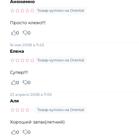
Анонимно
Товар куплен на Orental
Просто клево!!!
0
0
16 мая 2008 в 11:43
Елена
Товар куплен на Orental
Супер!!!
0
0
23 апреля 2008 в 11:59
Аля
Товар куплен на Orental
Хороший запах(летний)
0
0