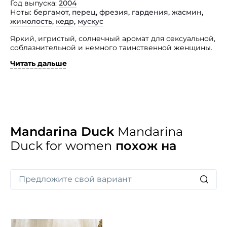
Год выпуска
2004
Ноты
бергамот
,
перец
,
фрезия
,
гардения
,
жасмин
,
жимолость
,
кедр
,
мускус
Яркий, игристый, солнечный аромат для сексуальной,
соблазнительной и немного таинственной женщины.
Читать дальше
Она весела, жизнерадостна, всегда находится
в движении и в поиске чего-то нового и интересного.
Легкая цветочная композиция манит роскошным
запахом фрезии, освежая калабрийским бергамотом.
Легкая искра гардении и пьянящий жасмин.
В завершении аромата теплый мускус и кедр.
Mandarina Duck
Mandarina
Duck for women
похож на