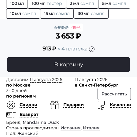
100 мл
100 мл
тестер
3 мл
сэмпл
5 мл
сэмпл
10 мл
сэмпл
15 мл
сэмпл
30 мл
сэмпл
4 510
₽
-19%
3 653
₽
913
₽
× 4 платежа
В корзину
Доставим
11 августа 2026
11 августа 2026
по Москве
в Санкт-Петербург
3-10 дней
Рассчитать
по регионам
Скидки
Подарки
Качество
Возврат
Бренд
Mandarina Duck
Страна производитель
Испания
,
Италия
Пол
Женский