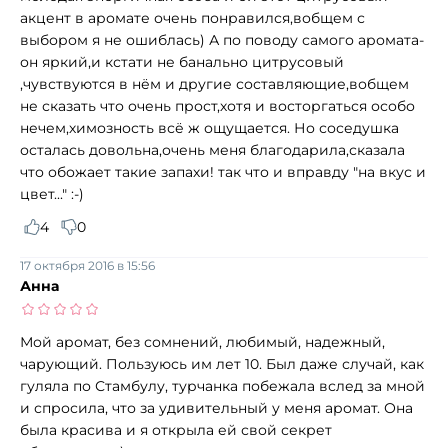
акцент в аромате очень понравился,вобщем с
выбором я не ошиблась) А по поводу самого аромата-
он яркий,и кстати не банально цитрусовый
,чувствуются в нём и другие составляющие,вобщем
не сказать что очень прост,хотя и восторгаться особо
нечем,химозность всё ж ощущается. Но соседушка
осталась довольна,очень меня благодарила,сказала
что обожает такие запахи! так что и вправду "на вкус и
цвет..." :-)
4
0
17 октября 2016 в 15:56
Анна
Мой аромат, без сомнений, любимый, надежный,
чарующий. Пользуюсь им лет 10. Был даже случай, как
гуляла по Стамбулу, турчанка побежала вслед за мной
и спросила, что за удивительный у меня аромат. Она
была красива и я открыла ей свой секрет