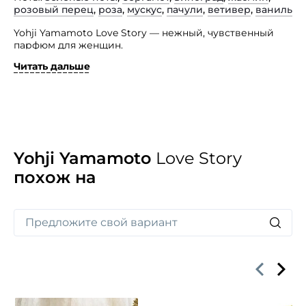
розовый перец
,
роза
,
мускус
,
пачули
,
ветивер
,
ваниль
Yohji Yamamoto Love Story — нежный, чувственный
парфюм для женщин.
Читать дальше
Аромат медленно раскрывается во всем своем
многообразии, демонстрируя свой сложный,
восприимчивый и несколько игривый характер.
Парфюмерная композиция открывается нотами
зелени, розы, пачули, жасмина, лимона, ветивера,
бергамота, мускуса, ванили, винограда и розового
перца.
Yohji Yamamoto
Love Story
похож на