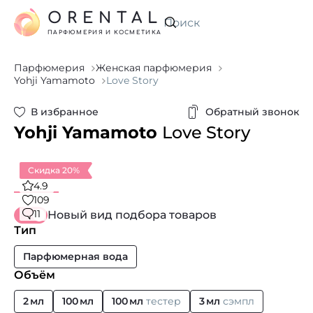
ORENTAL
Искать
ПАРФЮМЕРИЯ И КОСМЕТИКА
Парфюмерия
Женская парфюмерия
Yohji Yamamoto
Love Story
В избранное
Обратный звонок
Yohji Yamamoto
Love Story
Скидка 20%
4.9
109
11
Новый вид подбора товаров
Тип
Парфюмерная вода
Объём
2 мл
100 мл
100 мл
тестер
3 мл
сэмпл