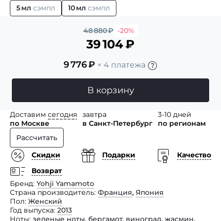
5 мл
сэмпл
10 мл
сэмпл
48 880
₽
-20%
39 104
₽
9 776
₽
× 4 платежа
В корзину
Доставим
сегодня
завтра
3-10 дней
по Москве
в Санкт-Петербург
по регионам
Рассчитать
Скидки
Подарки
Качество
Возврат
Бренд
Yohji Yamamoto
Страна производитель
Франция
,
Япония
Пол
Женский
Год выпуска
2013
Ноты
зеленые ноты
,
бергамот
,
виноград
,
жасмин
,