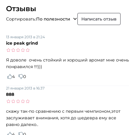
Отзывы
Сортировать:
По полезности
Написать отзыв
13 января 2013 в 21:24
ice peak grind
Я доволе очень стойкий и хороший аромат мне очень
понравился !!!)))
4
0
21 января 2013 в 16:37
888
скажу так-по сравнению с первым чемпионом,этот
заслуживает внимания, хотя до шедевра ему все
равно далеко..
4
0