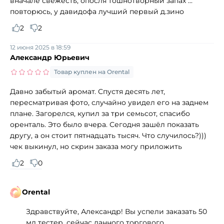
вначале свежесть, опосля тошнотворный запах ...
повторюсь, у давидофа лучший первый д.зино
2
2
12 июня 2025 в 18:59
Александр Юрьевич
Товар куплен на Orental
Давно забытый аромат. Спустя десять лет,
пересматривая фото, случайно увидел его на заднем
плане. Загорелся, купил за три семьсот, спасибо
оренталь. Это было вчера. Сегодня зашёл показать
другу, а он стоит пятнадцать тысяч. Что случилось?)))
чек выкинул, но скрин заказа могу приложить
2
0
Orental
Здравствуйте, Александр! Вы успели заказать 50
мл тестер, сейчас данного торгового