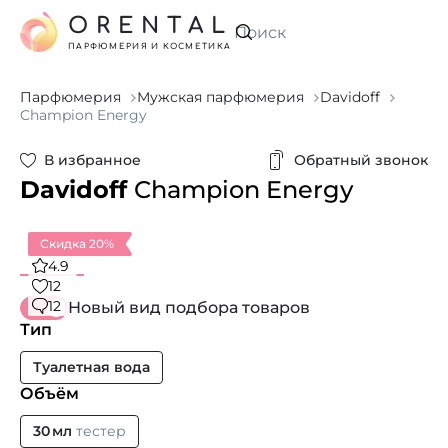
ORENTAL
Искать
ПАРФЮМЕРИЯ И КОСМЕТИКА
Парфюмерия
Мужская парфюмерия
Davidoff
Champion Energy
В избранное
Обратный звонок
Davidoff
Champion Energy
Скидка 20%
4.9
12
12
Новый вид подбора товаров
Тип
Туалетная вода
Объём
30 мл
тестер