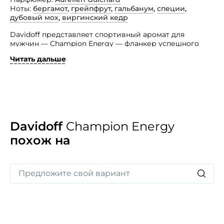
Ноты
бергамот
,
грейпфрут
,
гальбанум
,
специи
,
дубовый мох
,
виргинский кедр
Davidoff представляет спортивный аромат для
мужчин — Champion Energy — фланкер успешного
Davidoff Champion, чей релиз был отмечен в 2010 году.
Читать дальше
Автор парфюма — Aurelien Guichard. Основные ноты
парфюмерной композиции: грейпфрут, бергамот,
гальбанум, специи, кедр и дубовый мох. Туалетная
вода Davidoff Champion Energy будет также
сопровождаться парфюмерно-косметической линией
ухода за телом. Лицом рекламной компании стал Tyler
Wood.
Davidoff
Champion Energy
похож на