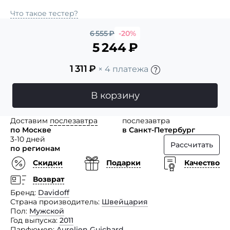
Что такое тестер?
6 555
₽
-20%
5 244
₽
1 311
₽
× 4 платежа
В корзину
Доставим
послезавтра
послезавтра
по Москве
в Санкт-Петербург
3-10 дней
Рассчитать
по регионам
Скидки
Подарки
Качество
Возврат
Бренд
Davidoff
Страна производитель
Швейцария
Пол
Мужской
Год выпуска
2011
Парфюмер
Aurelien Guichard