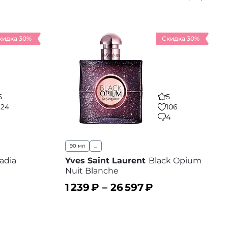
кидка 30%
Скидка 30%
5
5
124
106
1
4
90 мл
...
adia
Yves Saint Laurent
Black Opium
Nuit Blanche
1 239
₽ –
26 597
₽
 избранное
В корзину
В избранное