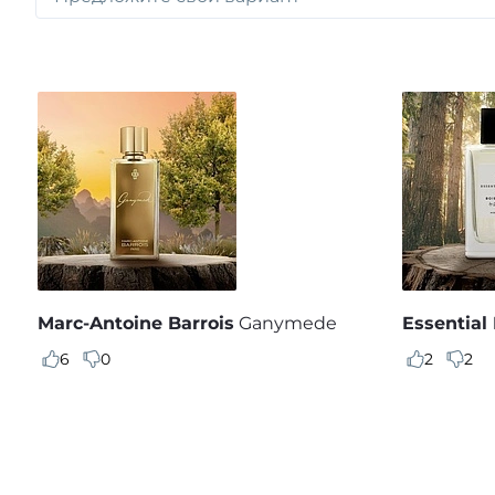
Marc-Antoine Barrois
Ganymede
Essential
6
0
2
2