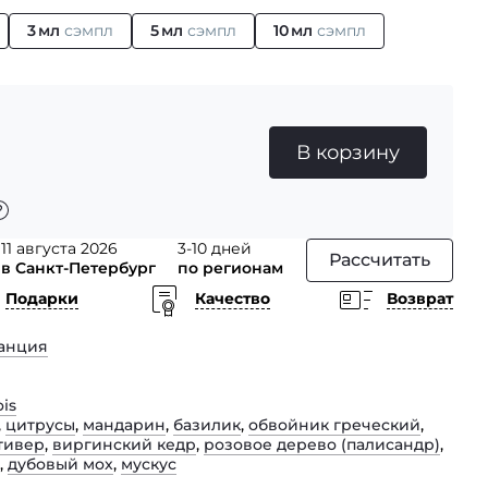
3 мл
сэмпл
5 мл
сэмпл
10 мл
сэмпл
В корзину
11 августа 2026
3-10 дней
Рассчитать
в Санкт-Петербург
по регионам
Подарки
Качество
Возврат
анция
is
,
цитрусы
,
мандарин
,
базилик
,
обвойник греческий
,
тивер
,
виргинский кедр
,
розовое дерево (палисандр)
,
,
дубовый мох
,
мускус