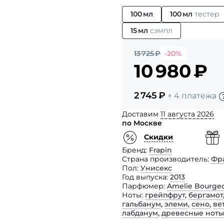
100 мл
100 мл
тестер
15 мл
сэмпл
13 725
₽
-20%
10 980
₽
2 745
₽
× 4 платежа
Доставим
11 августа 2026
по Москве
Скидки
Бренд
Frapin
Страна производитель
Фр
Пол
Унисекс
Год выпуска
2013
Парфюмер
Amelie Bourgeo
Ноты
грейпфрут
,
бергамот
гальбанум
,
элеми
,
сено
,
ве
лабданум
,
древесные ноты