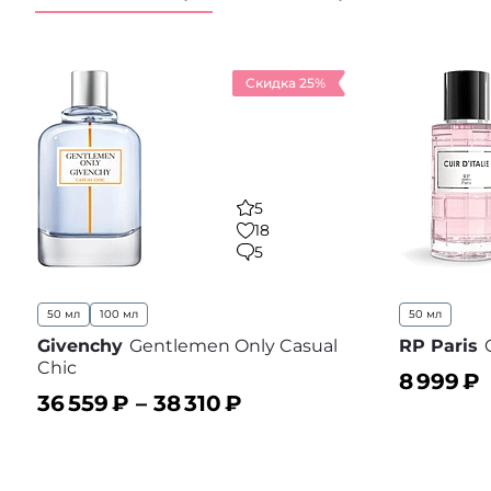
Скидка 25%
5
18
5
50 мл
100 мл
50 мл
Givenchy
Gentlemen Only Casual
RP Paris
Chic
8 999
₽
36 559
₽ –
38 310
₽
В корз
В корзину
В избранное