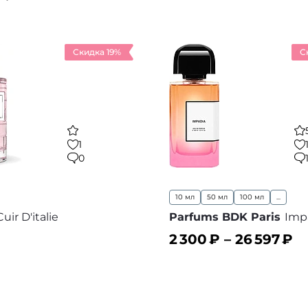
Скидка 19%
С
1
0
10 мл
50 мл
100 мл
...
Cuir D'italie
Parfums BDK Paris
Imp
2 300
₽ –
26 597
₽
ину
В корзину
В избранное
В