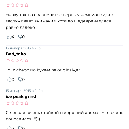
скажу так-по сравнению с первым чемпионом,этот
заслуживает внимания, хотя до шедевра ему все
равно далеко..
4
0
15 января 2013 в 21:31
Bad_tako
Toj nichego.No byvaet,ne originaly,a?
0
0
13 января 2013 в 21:24
ice peak grind
Я доволе очень стойкий и хороший аромат мне очень
понравился !!!)))
4
0