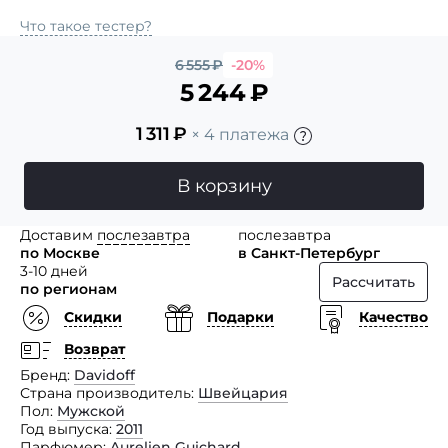
Что такое тестер?
6 555
₽
-20%
5 244
₽
1 311
₽
× 4 платежа
В корзину
Доставим
послезавтра
послезавтра
по Москве
в Санкт-Петербург
3-10 дней
Рассчитать
по регионам
Скидки
Подарки
Качество
Возврат
Бренд
Davidoff
Страна производитель
Швейцария
Пол
Мужской
Год выпуска
2011
Парфюмер
Aurelien Guichard