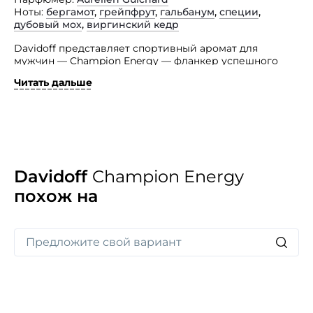
Ноты
бергамот
,
грейпфрут
,
гальбанум
,
специи
,
дубовый мох
,
виргинский кедр
Davidoff представляет спортивный аромат для
мужчин — Champion Energy — фланкер успешного
Davidoff Champion, чей релиз был отмечен в 2010 году.
Читать дальше
Автор парфюма — Aurelien Guichard. Основные ноты
парфюмерной композиции: грейпфрут, бергамот,
гальбанум, специи, кедр и дубовый мох. Туалетная
вода Davidoff Champion Energy будет также
сопровождаться парфюмерно-косметической линией
ухода за телом. Лицом рекламной компании стал Tyler
Wood.
Davidoff
Champion Energy
похож на