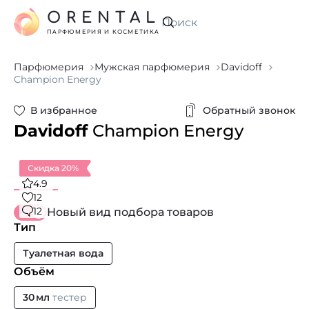
ORENTAL
Искать
ПАРФЮМЕРИЯ И КОСМЕТИКА
Парфюмерия
Мужская парфюмерия
Davidoff
Champion Energy
В избранное
Обратный звонок
Davidoff
Champion Energy
Скидка 20%
4.9
12
12
Новый вид подбора товаров
Тип
Туалетная вода
Объём
30 мл
тестер