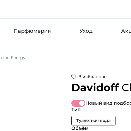
Парфюмерия
Уход
Ак
pion Energy
В избранное
Davidoff
C
Новый вид подбор
Тип
Туалетная вода
Объём