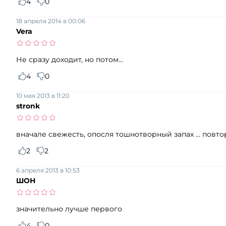
4
0
18 апреля 2014 в 00:06
Vera
Не сразу доходит, но потом...
4
0
10 мая 2013 в 11:20
stronk
вначале свежесть, опосля тошнотворный запах ... повт
2
2
6 апреля 2013 в 10:53
ШОН
значительно лучше первого
4
0