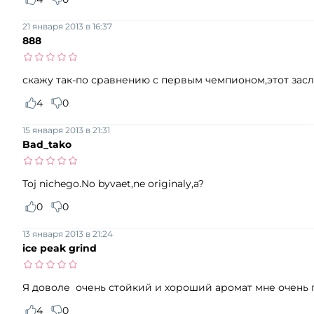
21 января 2013 в 16:37
888
скажу так-по сравнению с первым чемпионом,этот засл
4
0
15 января 2013 в 21:31
Bad_tako
Toj nichego.No byvaet,ne originaly,a?
0
0
13 января 2013 в 21:24
ice peak grind
Я доволе очень стойкий и хороший аромат мне очень по
4
0