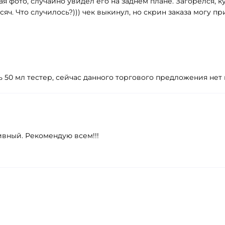
я фото, случайно увидел его на заднем плане. Загорелся, ку
сяч. Что случилось?))) чек выкинул, но скрин заказа могу п
ь 50 мл тестер, сейчас данного торгового предложения нет 
ивный. Рекомендую всем!!!