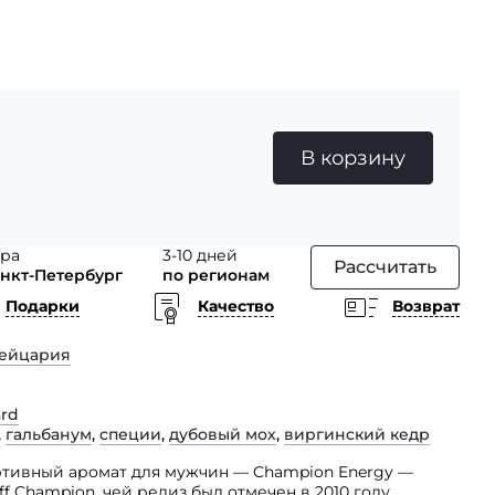
В корзину
тра
3-10 дней
Рассчитать
анкт-Петербург
по регионам
Подарки
Качество
Возврат
ейцария
ard
,
гальбанум
,
специи
,
дубовый мох
,
виргинский кедр
ортивный аромат для мужчин — Champion Energy —
f Champion, чей релиз был отмечен в 2010 году.