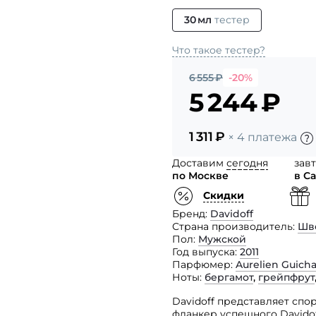
30 мл
тестер
Что такое тестер?
6 555
₽
-20%
5 244
₽
1 311
₽
× 4 платежа
Доставим
сегодня
зав
по Москве
в С
Скидки
Бренд
Davidoff
Страна производитель
Шв
Пол
Мужской
Год выпуска
2011
Парфюмер
Aurelien Guich
Ноты
бергамот
,
грейпфрут
Davidoff представляет сп
фланкер успешного Davidof