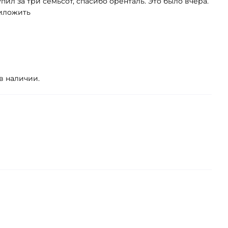
пил за три семьсот, спасибо оренталь. Это было вчера.
риложить
в наличии.