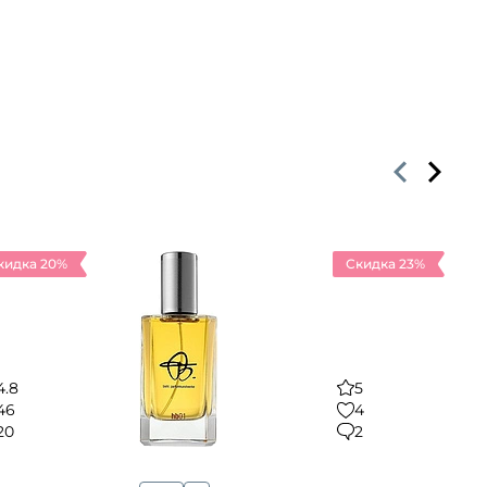
кидка 20%
Скидка 23%
4.8
5
46
4
20
2