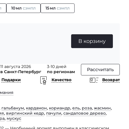
л
10 мл
сэмпл
15 мл
сэмпл
В корзину
11 августа 2026
3-10 дней
Рассчитать
в Санкт-Петербург
по регионам
Подарки
Качество
Возврат
рмания
,
гальбанум
,
кардамон
,
кориандр
,
ель
,
роза
,
жасмин
,
ия
,
виргинский кедр
,
пачули
,
сандаловое дерево
,
ра
,
мускус
o 02 — Необычный аромат выполнен в классическом