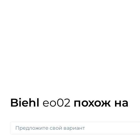
Biehl
eо02
похож на