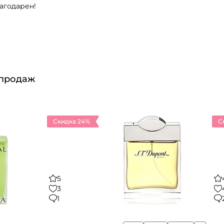
агодарен!
 продаж
Скидка 24%
С
5
3
1