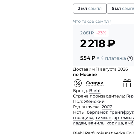
3 мл
сэмпл
5 мл
сэмп
Что такое сэмпл?
2 881
₽
-23%
2 218
₽
554
₽
× 4 платежа
Доставим
11 августа 2026
по Москве
Скидки
Бренд
Biehl
Страна производитель
Ге
Пол
Женский
Год выпуска
2007
Ноты
бергамот
,
грейпфрут
гвоздика
,
тимьян
,
артемиз
ладан
,
ваниль
,
корица
,
амб
Biehl Parfumkunstwerke E