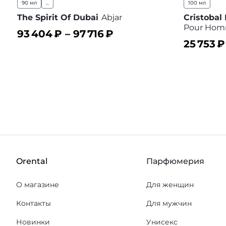
90 мл
...
100 мл
The Spirit Of Dubai
Abjar
Cristobal
Pour Ho
93 404
₽ –
97 716
₽
25 753
₽
В корзину
В избранное
В корз
Orental
Парфюмерия
О магазине
Для женщин
Контакты
Для мужчин
Новинки
Унисекс