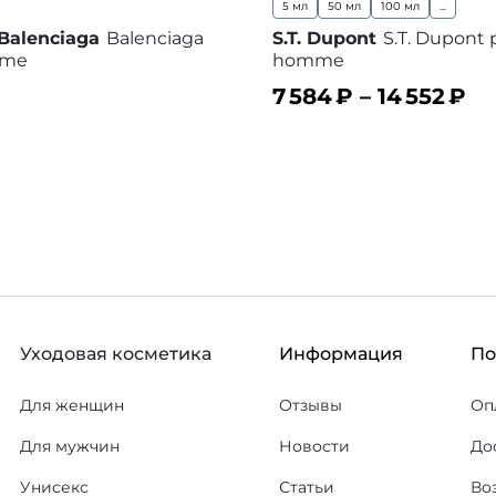
5 мл
50 мл
100 мл
...
 Balenciaga
Balenciaga
S.T. Dupont
S.T. Dupont 
mme
homme
7 584
₽ –
14 552
₽
ину
В корзину
В избранное
В
Уходовая косметика
Информация
П
Для женщин
Отзывы
Оп
Для мужчин
Новости
До
Унисекс
Статьи
Во