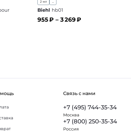
2 мл
...
pour
Biehl
hb01
955
₽ –
3 269
₽
В корзину
В избранное
 избранное
омощь
Связь с нами
+7 (495) 744-35-34
лата
Москва
ставка
+7 (800) 250-35-34
зврат
Россия