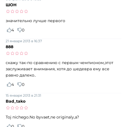
ШОН
значительно лучше первого
4
0
21 января 2013 в 16:37
888
скажу так-по сравнению с первым чемпионом,этот
заслуживает внимания, хотя до шедевра ему все
равно далеко..
4
0
15 января 2013 в 21:31
Bad_tako
Toj nichego.No byvaet,ne originaly,a?
0
0