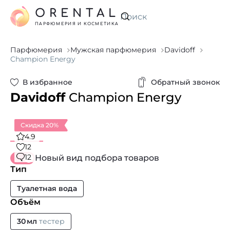
ORENTAL
Искать
ПАРФЮМЕРИЯ И КОСМЕТИКА
Парфюмерия
Мужская парфюмерия
Davidoff
Champion Energy
В избранное
Обратный звонок
Davidoff
Champion Energy
Скидка 20%
4.9
12
12
Новый вид подбора товаров
Тип
Туалетная вода
Объём
30 мл
тестер