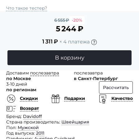
Что такое тестер?
6 555
₽
-20%
5 244
₽
1 311
₽
× 4 платежа
В корзину
Доставим
послезавтра
послезавтра
по Москве
в Санкт-Петербург
3-10 дней
Рассчитать
по регионам
Скидки
Подарки
Качество
Возврат
Бренд
Davidoff
Страна производитель
Швейцария
Пол
Мужской
Год выпуска
2011
Парфюмер
Aurelien Guichard