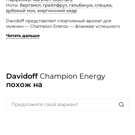
Ноты
бергамот
,
грейпфрут
,
гальбанум
,
специи
,
дубовый мох
,
виргинский кедр
Davidoff представляет спортивный аромат для
мужчин — Champion Energy — фланкер успешного
Davidoff Champion, чей релиз был отмечен в 2010 году.
Читать дальше
Автор парфюма — Aurelien Guichard. Основные ноты
парфюмерной композиции: грейпфрут, бергамот,
гальбанум, специи, кедр и дубовый мох. Туалетная
вода Davidoff Champion Energy будет также
сопровождаться парфюмерно-косметической линией
ухода за телом. Лицом рекламной компании стал Tyler
Wood.
Davidoff
Champion Energy
похож на