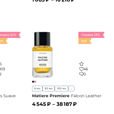
В корзину
 избранное
В избранное
кидка 22%
Скидка 23%
ит
Хит
5
103
46
2
0
6 мл
50 мл
100 мл
...
s Suave
Matiere Premiere
Falcon Leather
4 545
₽ –
38 187
₽