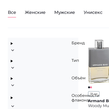
Все
Женские
Мужские
Унисекс
Бренд
Тип
Объём
75 мл
Особенности
флакона
Armand B
Woody Mu