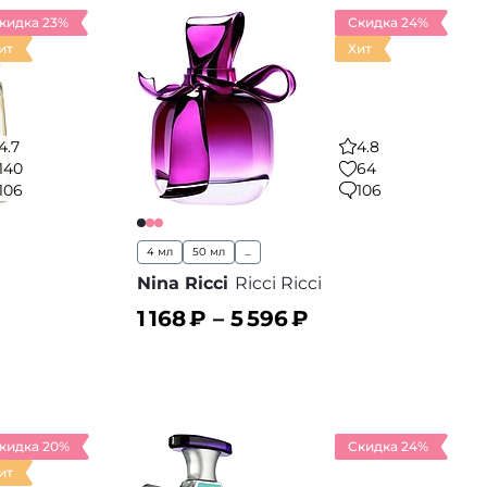
кидка 23%
Скидка 24%
ит
Хит
4.7
4.8
140
64
106
106
4 мл
50 мл
...
Nina Ricci
Ricci Ricci
1 168
₽ –
5 596
₽
В корзину
 избранное
В избранное
кидка 20%
Скидка 24%
ит