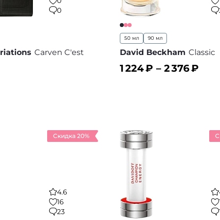
0
0
50 мл
90 мл
riations
Carven C'est
David Beckham
Classic
1 224
₽ –
2 376
₽
ину
В корзину
В избранное
В
Скидка 20%
С
4.6
16
23