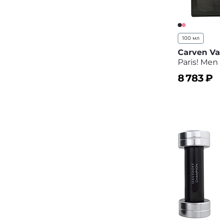
100 мл
Carven Va
Paris! Men
8 783
₽
В корз