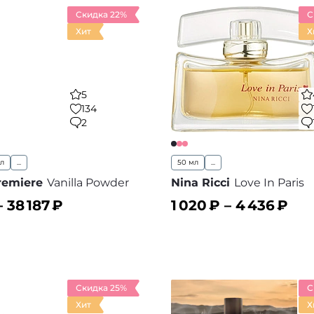
Скидка 22%
С
Хит
Х
5
134
2
мл
...
50 мл
...
remiere
Vanilla Powder
Nina Ricci
Love In Paris
–
38 187
₽
1 020
₽ –
4 436
₽
ину
В корзину
В избранное
В
Скидка 25%
С
Хит
Х