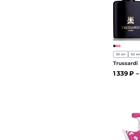
30 мл
50 м
Trussardi
1 339
₽ 
В корз