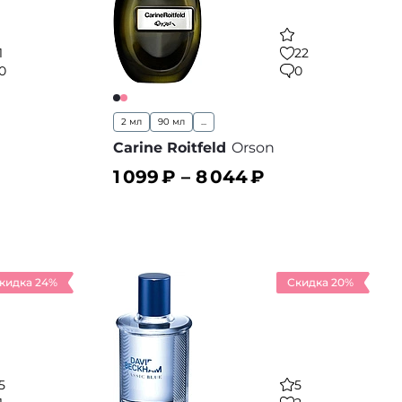
1
22
0
0
2 мл
90 мл
...
Carine Roitfeld
Orson
1 099
₽ –
8 044
₽
В корзину
 избранное
В избранное
кидка 24%
Скидка 20%
5
5