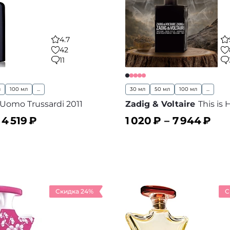
4.7
42
11
л
100 мл
...
30 мл
50 мл
100 мл
...
Uomo Trussardi 2011
Zadig & Voltaire
This is
–
4 519
₽
1 020
₽ –
7 944
₽
ину
В корзину
В избранное
В
Скидка 24%
С