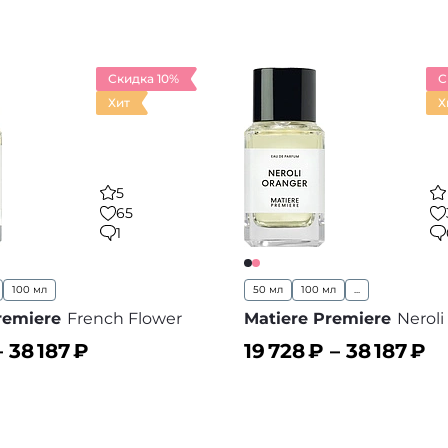
ину
В корзину
В избранное
В
Скидка 10%
С
Хит
Х
5
65
1
100 мл
50 мл
100 мл
...
remiere
French Flower
Matiere Premiere
Neroli
–
38 187
₽
19 728
₽ –
38 187
₽
ину
В корзину
В избранное
В