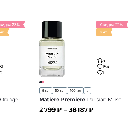
В корзину
 избранное
В избранное
кидка 23%
Скидка 22%
ит
Хит
5
31
154
0
1
6 мл
50 мл
100 мл
...
 Oranger
Matiere Premiere
Parisian Musc
2 799
₽ –
38 187
₽
В корзину
 избранное
В избранное