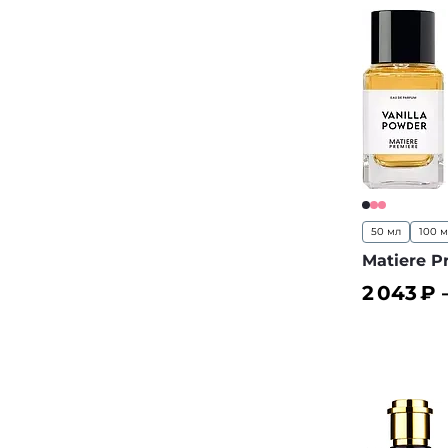
50 мл
100 
Matiere P
2 043
₽ 
В корз