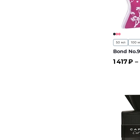
50 мл
100 
Bond No.9
1 417
₽ –
В корз