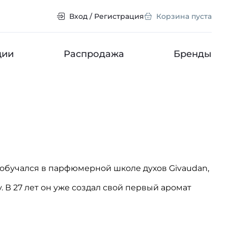
Вход / Регистрация
Корзина пуста
ции
Распродажа
Бренды
 обучался в парфюмерной школе духов Givaudan,
 В 27 лет он уже создал свой первый аромат
ишаре его коллеги.
му, он считает, что созданием ароматов должны