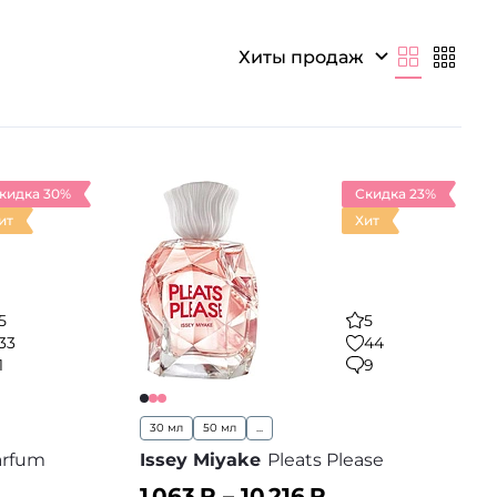
Хиты продаж
кидка 30%
Скидка 23%
ит
Хит
5
5
33
44
1
9
30 мл
50 мл
...
arfum
Issey Miyake
Pleats Please
1 063
₽ –
10 216
₽