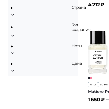
4 212
₽
Страна
В корз
Год
создания
Ноты
Цена
6 мл
50 мл
Matiere P
1 650
₽ 