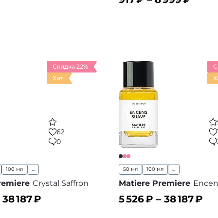
ину
В корзину
В избранное
В
Скидка 22%
С
Хит
Х
62
0
100 мл
...
50 мл
100 мл
...
remiere
Crystal Saffron
Matiere Premiere
Encen
–
38 187
₽
5 526
₽ –
38 187
₽