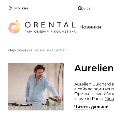
Москва
Искать
ORENTAL
Новинки
ПАРФЮМЕРИЯ И КОСМЕТИКА
Парфюмеры
Aurelien Guichard
Aurelie
Aurelien Guichar
а сейчас один из 
Орельен сын Жана 
«Love in Paris»
Nina
Молодой, перспек
Читать дальше
Парфюмер считает,
заниматься тольк