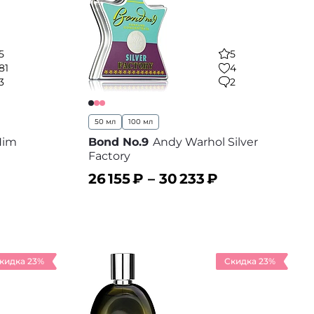
5
5
81
4
3
2
50 мл
100 мл
 Him
Bond No.9
Andy Warhol Silver
Factory
26 155
₽ –
30 233
₽
В корзину
 избранное
В избранное
кидка 23%
Скидка 23%