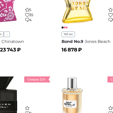
5
35
4
мл
...
100 мл
Chinatown
Bond No.9
Jones Beach
23 743
₽
16 878
₽
ину
В корзину
В избранное
В
Скидка 22%
С