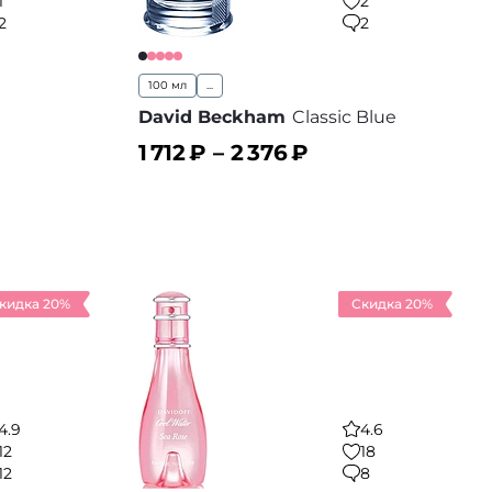
1
2
2
2
100 мл
...
David Beckham
Classic Blue
1 712
₽ –
2 376
₽
В корзину
 избранное
В избранное
кидка 20%
Скидка 20%
4.9
4.6
12
18
12
8