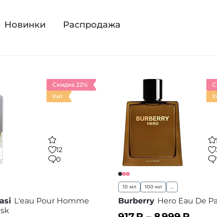
Новинки
Распродажа
Скидка 22%
С
Хит
Х
12
0
10 мл
100 мл
...
asi
L'eau Pour Homme
Burberry
Hero Eau De P
sk
917
₽ –
8 999
₽