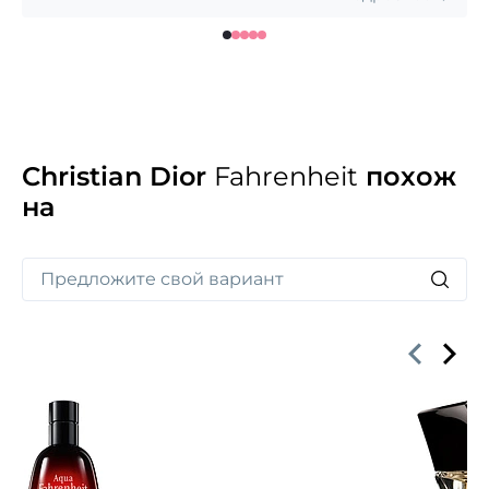
фиалковой ноткой. В шлейфе — ветивер, пачули
и кожа.
Christian Dior
Fahrenheit
похож
на