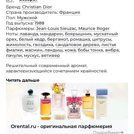
Бренд
Christian Dior
Страна производитель
Франция
Пол
Мужской
Год выпуска
1988
Парфюмеры
Jean-Louis Sieuzac
,
Maurice Roger
Ноты
лаванда
,
мандарин
,
боярышник
,
мускатный
орех
,
белый кедр
,
бергамот
,
ромашка
,
цитрусы
,
жимолость
,
гвоздика
,
сандаловое дерево
,
листья
фиалки
,
жасмин
,
ландыш
,
кожа
,
бобы тонка
,
амбра
,
пачули
,
мускус
,
ветивер
Решительный современный аромат,
характеризующийся сочетанием крайностей.
Читать дальше
Классика. Fahrenheit — духи, наполненные
противоречиями. Они одновременно теплые
и холодные, тонкие и мощные, нежные и грубые, как
человек, который находится в возрасте полной
зрелости. Свежие, элегантные ноты смешиваются
в совершенную гармонию, чтобы создать теплый,
прозрачный и неповторимый аромат. В начальных
нотах смешиваются искрящийся мандарин
и благородный бергамот, в ноте «сердца» —
Orental.ru - оригинальная парфюмерия
мускатный орех и гвоздика, оттененые легкой
Подробнее