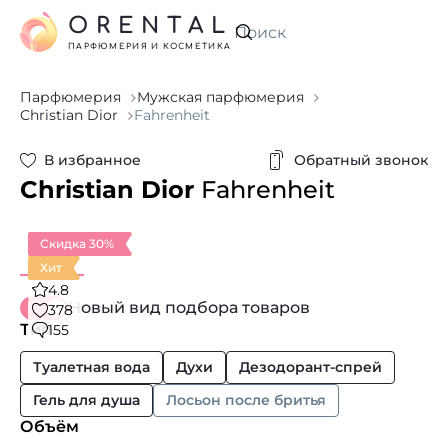
ORENTAL
Искать
ПАРФЮМЕРИЯ И КОСМЕТИКА
Парфюмерия
Мужская парфюмерия
Christian Dior
Fahrenheit
В избранное
Обратный звонок
Christian Dior
Fahrenheit
Скидка 30%
Хит
4.8
Новый вид подбора товаров
378
Тип
155
Туалетная вода
Духи
Дезодорант-спрей
Гель для душа
Лосьон после бритья
Объём