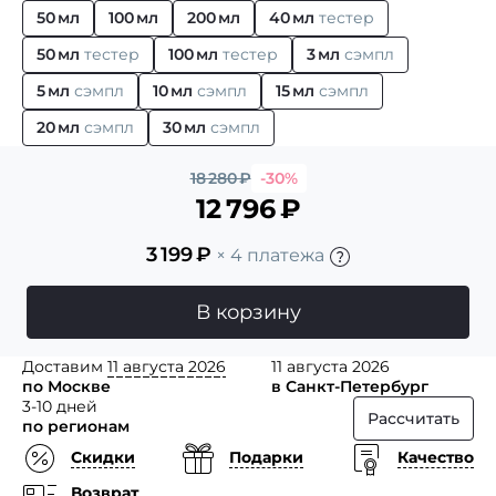
50 мл
100 мл
200 мл
40 мл
тестер
50 мл
тестер
100 мл
тестер
3 мл
сэмпл
5 мл
сэмпл
10 мл
сэмпл
15 мл
сэмпл
20 мл
сэмпл
30 мл
сэмпл
18 280
₽
-30%
12 796
₽
3 199
₽
× 4 платежа
В корзину
Доставим
11 августа 2026
11 августа 2026
по Москве
в Санкт-Петербург
3-10 дней
Рассчитать
по регионам
Скидки
Подарки
Качество
Возврат