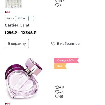
187
3
30 мл
100 мл
...
Cartier
Carat
1 296
₽ –
12 348
₽
В корзину
В избранное
Скидка 20%
Хит
4.9
42
45