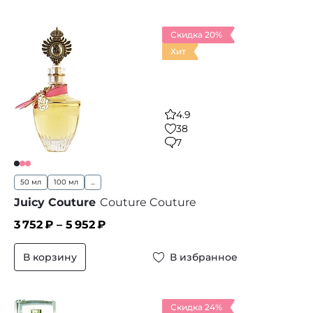
Скидка 20%
Хит
4.9
38
7
50 мл
100 мл
...
Juicy Couture
Couture Couture
3 752
₽ –
5 952
₽
В корзину
В избранное
Скидка 24%