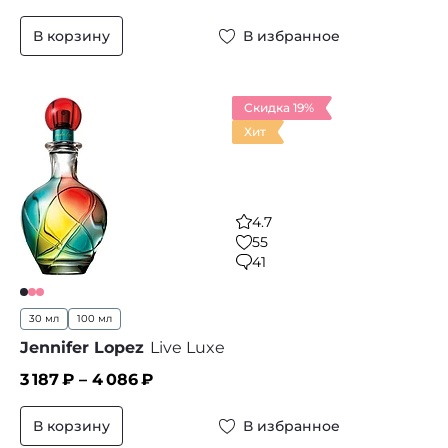
В корзину
В избранное
Скидка 19%
Хит
4.7
55
41
30 мл
100 мл
Jennifer Lopez
Live Luxe
3 187
₽ –
4 086
₽
В корзину
В избранное