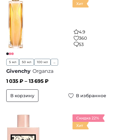
Хит
4.9
360
53
5 мл
50 мл
100 мл
...
Givenchy
Organza
1 035
₽ –
13 695
₽
В корзину
В избранное
Скидка 22%
Хит