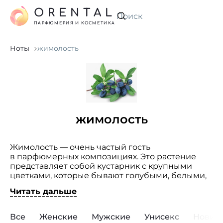
ORENTAL
Искать
ПАРФЮМЕРИЯ И КОСМЕТИКА
Ноты
жимолость
жимолость
Жимолость — очень частый гость
в парфюмерных композициях. Это растение
представляет собой кустарник с крупными
цветками, которые бывают голубыми, белыми,
желтыми или розовыми. Родина жимолости —
Читать дальше
Китай. Это растение обладает интенсивным
маслянисто-сладким ароматом. Этот запах
обладает успокаивающим воздействием,
Все
Женские
Мужские
Унисекс
Новин
позволяет активизировать творческие