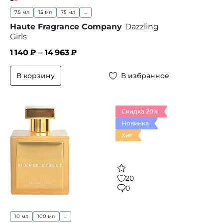
7.5 мл
15 мл
75 мл
...
Haute Fragrance Company
Dazzling
Girls
1 140
₽ –
14 963
₽
В корзину
В избранное
Скидка 20%
Новинка
Хит
20
0
10 мл
100 мл
...