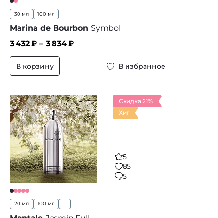
30 мл
100 мл
Marina de Bourbon
Symbol
3 432
₽ –
3 834
₽
В корзину
В избранное
Скидка 21%
Хит
5
85
5
20 мл
100 мл
...
Montale
Jasmin Full