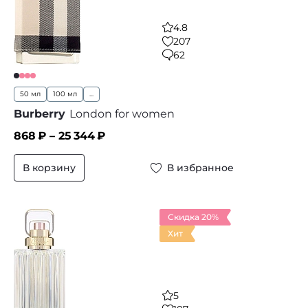
4.8
207
62
50 мл
100 мл
...
Burberry
London for women
868
₽ –
25 344
₽
В корзину
В избранное
Скидка 20%
Хит
5