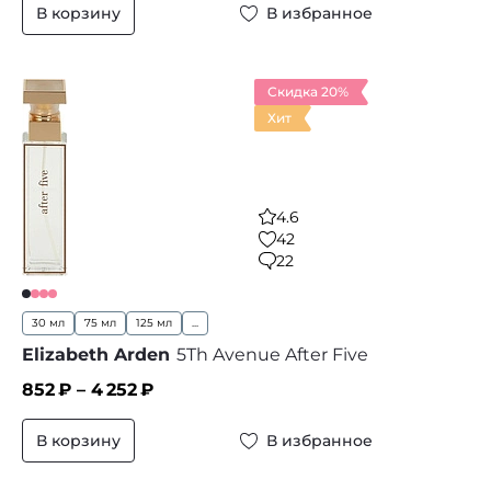
В корзину
В избранное
Скидка 20%
Хит
4.6
42
22
30 мл
75 мл
125 мл
...
Elizabeth Arden
5Th Avenue After Five
852
₽ –
4 252
₽
В корзину
В избранное