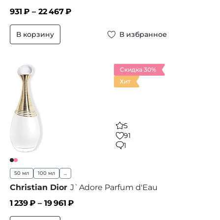
931
₽ –
22 467
₽
В корзину
В избранное
Скидка 30%
Хит
5
91
1
50 мл
100 мл
...
Christian Dior
J`Adore Parfum d'Eau
1 239
₽ –
19 961
₽