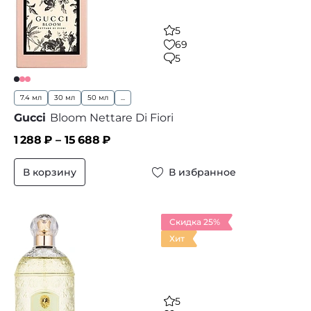
5
69
5
7.4 мл
30 мл
50 мл
...
Gucci
Bloom Nettare Di Fiori
1 288
₽ –
15 688
₽
В корзину
В избранное
Скидка 25%
Хит
5