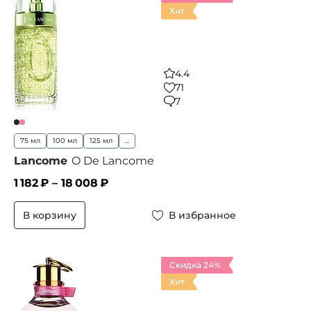
Хит
4.4
71
7
75 мл
100 мл
125 мл
...
Lancome
O De Lancome
1 182
₽ –
18 008
₽
В корзину
В избранное
Скидка 24%
Хит