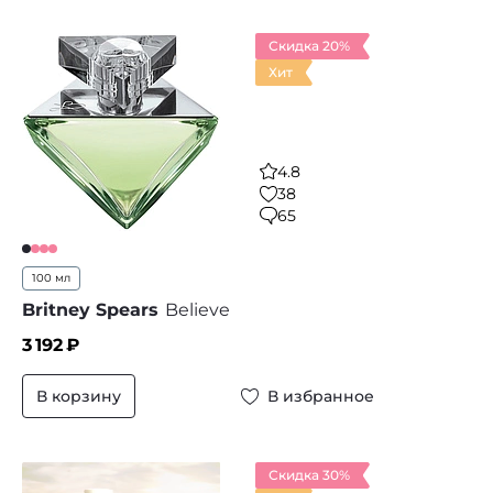
Скидка 20%
Хит
4.8
38
65
100 мл
Britney Spears
Believe
3 192
₽
В корзину
В избранное
Скидка 30%