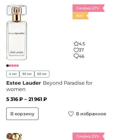
Скидка 22%
Хит
4.5
37
46
4 мл
30 мл
50 мл
Estee Lauder
Beyond Paradise for
women
5 316
₽ –
21 961
₽
В корзину
В избранное
Скидка 25%