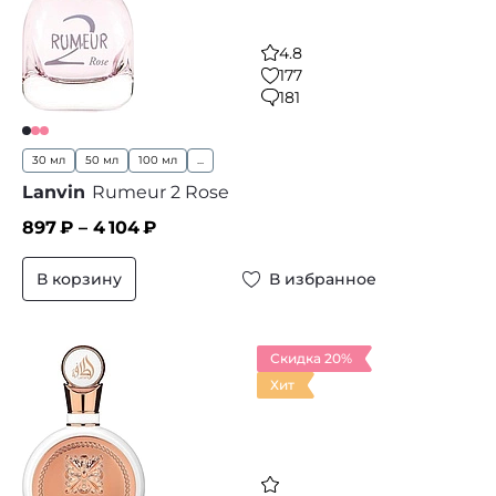
4.8
177
181
30 мл
50 мл
100 мл
...
Lanvin
Rumeur 2 Rose
897
₽ –
4 104
₽
В корзину
В избранное
Скидка 20%
Хит