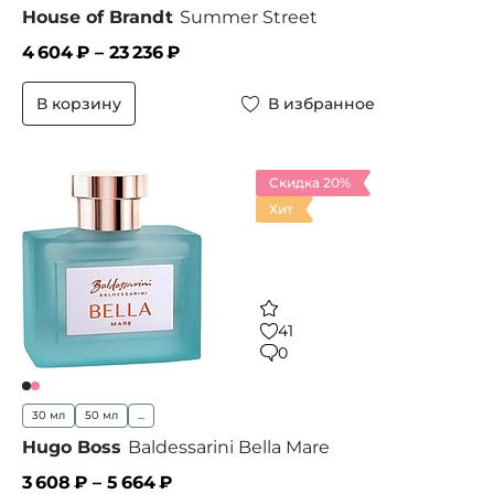
House of Brandt
Summer Street
4 604
₽ –
23 236
₽
В корзину
В избранное
Скидка 20%
Хит
41
0
30 мл
50 мл
...
Hugo Boss
Baldessarini Bella Mare
3 608
₽ –
5 664
₽