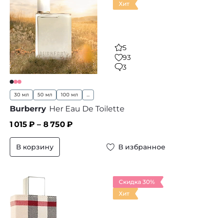
Хит
5
93
3
30 мл
50 мл
100 мл
...
Burberry
Her Eau De Toilette
1 015
₽ –
8 750
₽
В корзину
В избранное
Скидка 30%
Хит