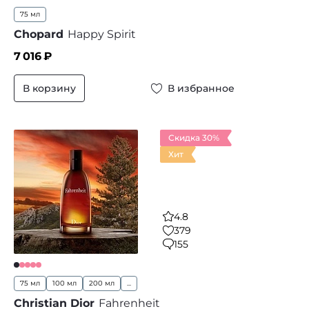
75 мл
Chopard
Happy Spirit
7 016
₽
В корзину
В избранное
Скидка 30%
Хит
4.8
379
155
75 мл
100 мл
200 мл
...
Christian Dior
Fahrenheit