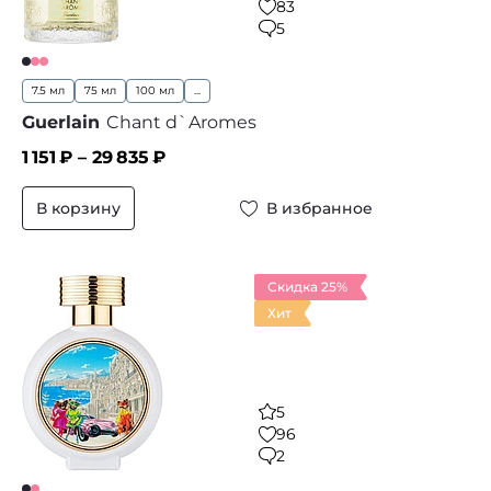
83
5
7.5 мл
75 мл
100 мл
...
Guerlain
Chant d`Aromes
1 151
₽ –
29 835
₽
В корзину
В избранное
Скидка 25%
Хит
5
96
2