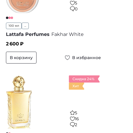
5
0
100 мл
...
Lattafa Perfumes
Fakhar White
2 600
₽
В корзину
В избранное
Скидка 24%
Хит
5
16
2