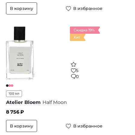
В корзину
В избранное
Скидка 19%
Хит
5
0
100 мл
Atelier Bloem
Half Moon
8 756
₽
В корзину
В избранное