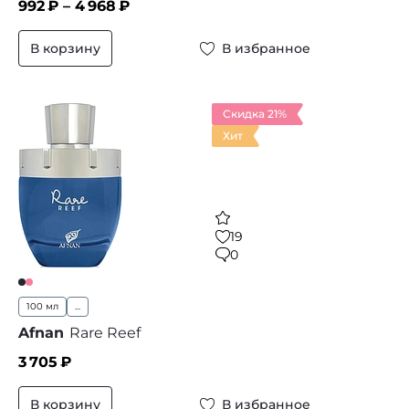
992
₽ –
4 968
₽
В корзину
В избранное
Скидка 21%
Хит
19
0
100 мл
...
Afnan
Rare Reef
3 705
₽
В корзину
В избранное