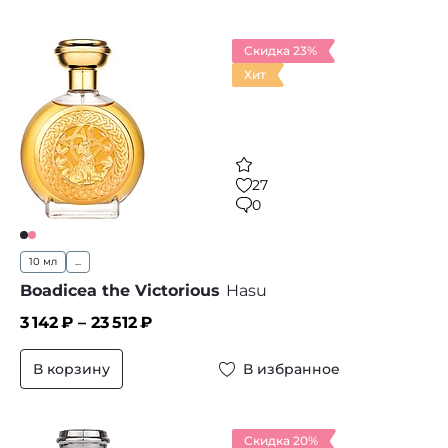
Скидка 23%
Хит
27
0
10 мл
...
Boadicea the Victorious
Hasu
3 142
₽ –
23 512
₽
В корзину
В избранное
Скидка 20%