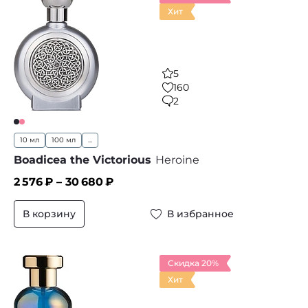
Хит
5
160
2
10 мл
100 мл
...
Boadicea the Victorious
Heroine
2 576
₽ –
30 680
₽
В корзину
В избранное
Скидка 20%
Хит