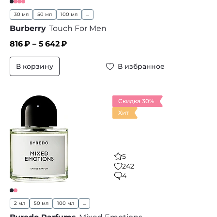
30 мл
50 мл
100 мл
...
Burberry
Touch For Men
816
₽ –
5 642
₽
В корзину
В избранное
Скидка 30%
Хит
5
242
4
2 мл
50 мл
100 мл
...