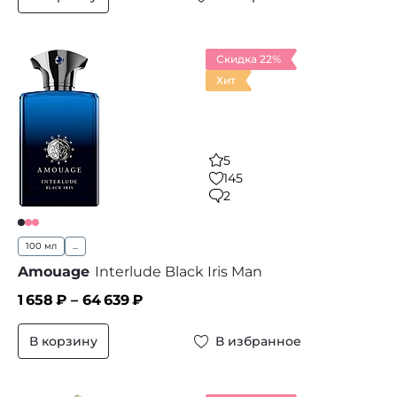
Скидка 22%
Хит
5
145
2
100 мл
...
Amouage
Interlude Black Iris Man
1 658
₽ –
64 639
₽
В корзину
В избранное