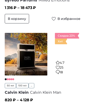
Byredo Parfums
Mixed Emotions
1 316
₽ –
18 473
₽
В корзину
В избранное
Скидка 23%
Хит
4.7
25
18
50 мл
100 мл
...
Calvin Klein
Calvin Klein Man
820
₽ –
4 128
₽