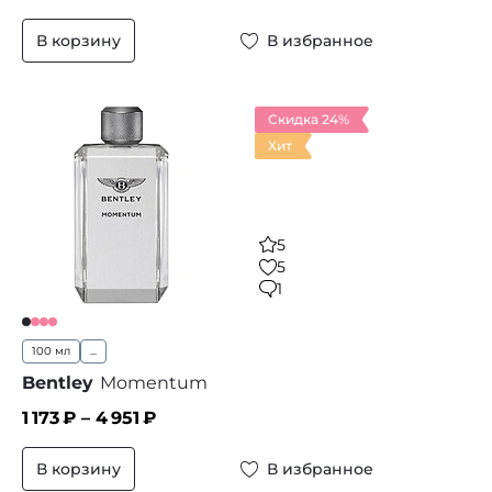
В корзину
В избранное
Скидка 24%
Хит
5
5
1
100 мл
...
Bentley
Momentum
1 173
₽ –
4 951
₽
В корзину
В избранное