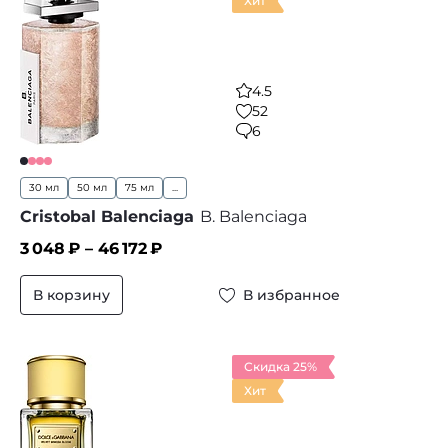
Хит
4.5
52
6
30 мл
50 мл
75 мл
...
Cristobal Balenciaga
B. Balenciaga
3 048
₽ –
46 172
₽
В корзину
В избранное
Скидка 25%
Хит