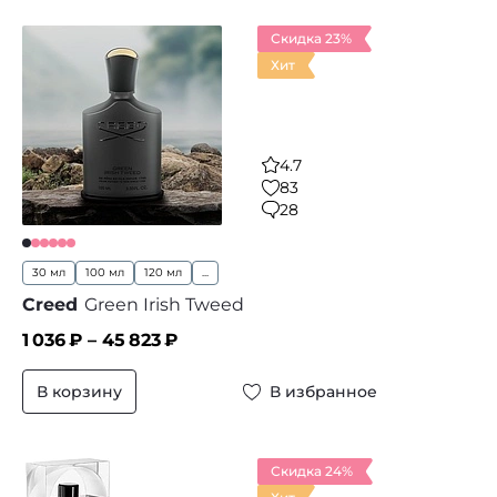
Скидка 23%
Хит
4.7
83
28
30 мл
100 мл
120 мл
...
Creed
Green Irish Tweed
1 036
₽ –
45 823
₽
В корзину
В избранное
Скидка 24%