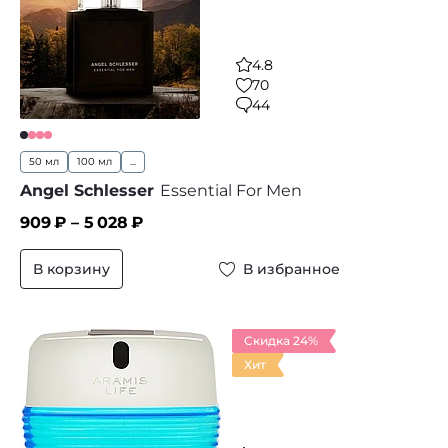
4.8
70
44
50 мл
100 мл
...
Angel Schlesser
Essential For Men
909
₽ –
5 028
₽
В корзину
В избранное
Скидка 24%
Хит