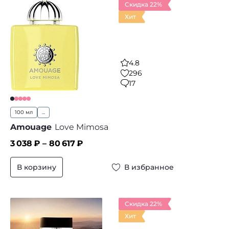
Скидка 22%
Хит
4.8
296
17
100 мл
...
Amouage
Love Mimosa
3 038
₽ –
80 617
₽
В корзину
В избранное
Скидка 22%
Хит