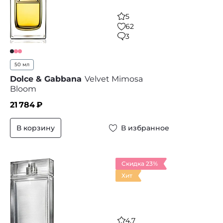
5
62
3
50 мл
Dolce & Gabbana
Velvet Mimosa
Bloom
21 784
₽
В корзину
В избранное
Скидка 23%
Хит
4.7