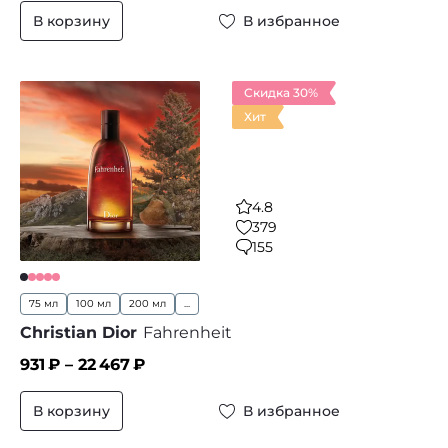
В корзину
В избранное
Скидка 30%
Хит
4.8
379
155
75 мл
100 мл
200 мл
...
Christian Dior
Fahrenheit
931
₽ –
22 467
₽
В корзину
В избранное