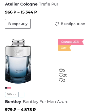
Atelier Cologne
Trefle Pur
966
₽ –
15 344
₽
В корзину
В избранное
Скидка 23%
Хит
5
20
2
100 мл
...
Bentley
Bentley For Men Azure
979
₽ –
4 875
₽