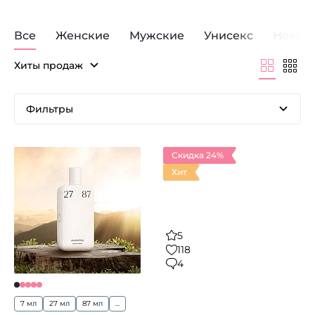
Все
Женские
Мужские
Унисекс
Новин
Хиты продаж
Фильтры
Скидка 24%
Хит
5
118
4
7 мл
27 мл
87 мл
...