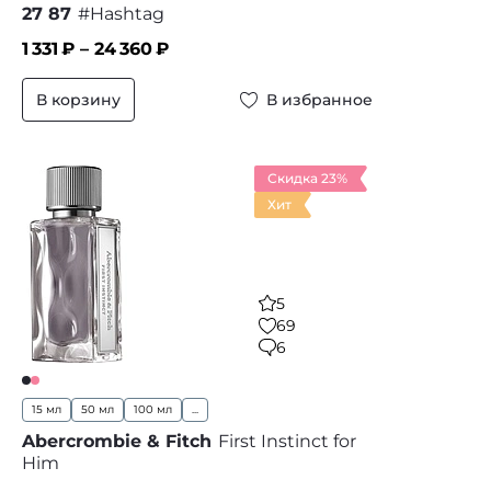
27 87
#Hashtag
1 331
₽ –
24 360
₽
В корзину
В избранное
Скидка 23%
Хит
5
69
6
15 мл
50 мл
100 мл
...
Abercrombie & Fitch
First Instinct for
Him