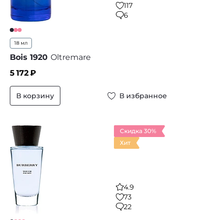
117
6
18 мл
Bois 1920
Oltremare
5 172
₽
В корзину
В избранное
Скидка 30%
Хит
4.9
73
22