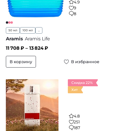
4.9
9
8
50 мл
100 мл
...
Aramis
Aramis Life
11 708
₽ –
13 824
₽
В корзину
В избранное
Скидка 22%
Хит
4.8
251
187