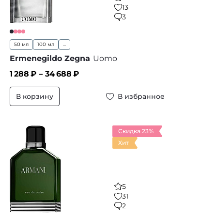
13
3
50 мл
100 мл
...
Ermenegildo Zegna
Uomo
1 288
₽ –
34 688
₽
В корзину
В избранное
Скидка 23%
Хит
5
31
2