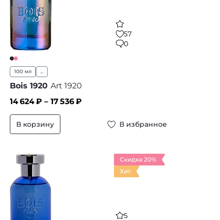
57
0
100 мл
...
Bois 1920
Art 1920
14 624
₽ –
17 536
₽
В корзину
В избранное
Скидка 20%
Хит
5