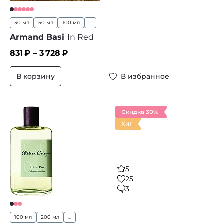
30 мл
50 мл
100 мл
...
Armand Basi
In Red
831
₽ –
3 728
₽
В корзину
В избранное
Скидка 30%
Хит
5
25
3
100 мл
200 мл
...