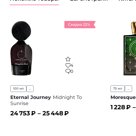
Скидка 22%
4
0
100 мл
...
75 мл
...
Eternal Journey
Midnight To
Moresque
Sunrise
1 228
₽ 
24 753
₽ –
25 448
₽
В корз
В корзину
В избранное