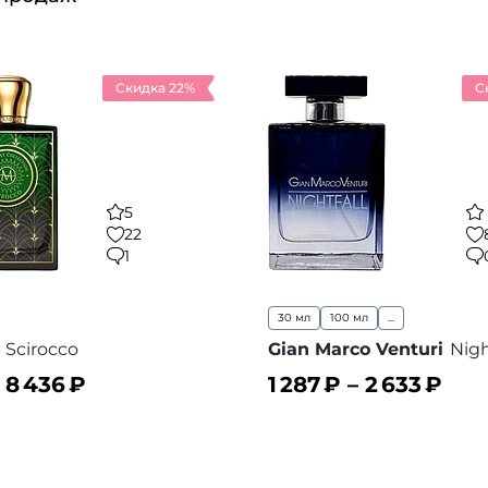
Скидка 22%
С
5
22
1
30 мл
100 мл
...
Scirocco
Gian Marco Venturi
Nigh
–
8 436
₽
1 287
₽ –
2 633
₽
ину
В корзину
В избранное
В