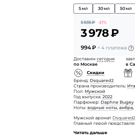
5 мл
30 мл
50 мл
5 035
₽
-21%
3 978
₽
994
₽
× 4 платежа
Доставим
сегодня
зав
по Москве
в С
Скидки
Бренд
Dsquared2
Страна производитель
Ит
Пол
Мужской
Год выпуска
2022
Парфюмер
Daphne Bugey
Ноты
водные ноты
,
амбра
,
Мужской аромат
Dsquared2
Главный герой представле
положительными вибрация
Читать дальше