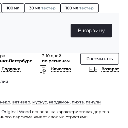
100 мл
30 мл
тестер
100 мл
тестер
В корзину
тра
3-10 дней
Рассчитать
анкт-Петербург
по регионам
Подарки
Качество
Возврат
алия
кедр
,
ветивер
,
мускус
,
кардамон
,
пихта
,
пачули
 Original Wood
основан на характеристиках дерева.
нного парфюма живет своими страстями,
ми и следует импульсам.