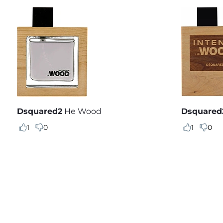
Dsquared2
He Wood
Dsquared
1
0
1
0