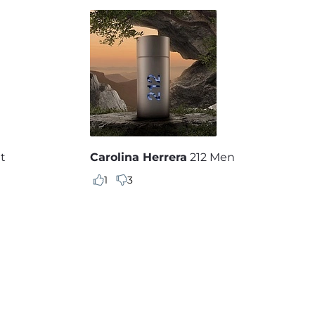
t
Carolina Herrera
212 Men
1
3