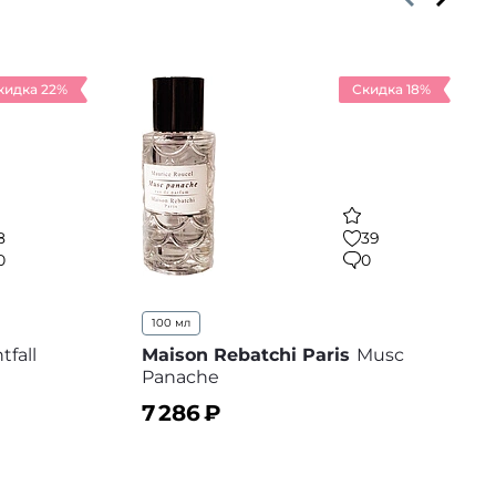
кидка 22%
Скидка 18%
8
39
0
0
100 мл
tfall
Maison Rebatchi Paris
Musc
Panache
7 286
₽
 избранное
В корзину
В избранное