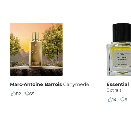
Marc-Antoine Barrois
Ganymede
Essential
Extrait
112
65
14
6