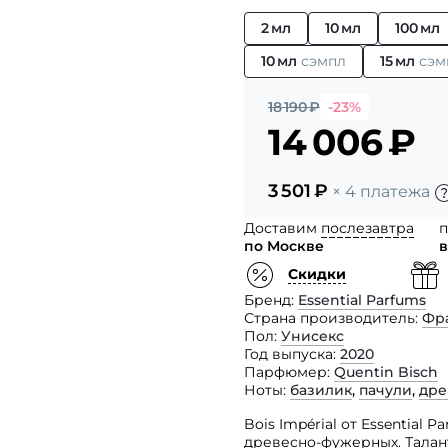
2 мл
10 мл
100 мл
10 мл
сэмпл
15 мл
сэм
18 190
₽
-23%
14 006
₽
3 501
₽
× 4 платежа
Доставим
послезавтра
п
по Москве
в
Скидки
Бренд
Essential Parfums
Страна производитель
Фр
Пол
Унисекс
Год выпуска
2020
Парфюмер
Quentin Bisch
Ноты
базилик
,
пачули
,
дре
Bois Impérial от Essential
древесно-фужерных. Талан