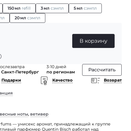
150 мл
refill
3 мл
сэмпл
5 мл
сэмпл
пл
20 мл
сэмпл
В корзину
ослезавтра
3-10 дней
Рассчитать
 Санкт-Петербург
по регионам
Подарки
Качество
Возврат
анция
весные ноты
,
ветивер
 Parfums — унисекс аромат, принадлежащий к группе
тливый парфюмер Quentin Bisch работал над