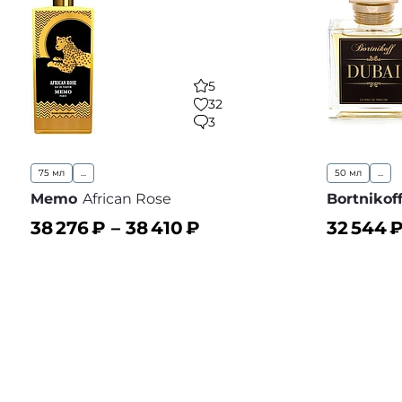
5
32
3
75 мл
...
50 мл
...
Memo
African Rose
Bortnikof
38 276
₽ –
38 410
₽
32 544
В корзину
В корз
В избранное