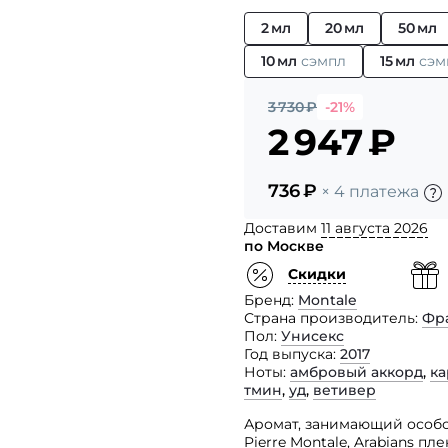
2 мл
20 мл
50 мл
10 мл
сэмпл
15 мл
сэм
3 730
₽
-21%
2 947
₽
736
₽
× 4 платежа
Доставим
11 августа 2026
по Москве
Скидки
Бренд
Montale
Страна производитель
Фр
Пол
Унисекс
Год выпуска
2017
Ноты
амбровый аккорд
,
к
тмин
,
уд
,
ветивер
Аромат, занимающий особ
Pierre Montale, Arabians 