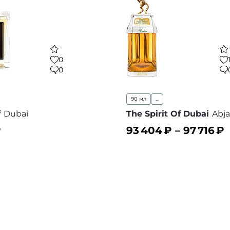
0
0
90 мл
...
f
Dubai
The Spirit Of Dubai
Abja
₽
93 404
₽ –
97 716
₽
ину
В корзину
В избранное
В