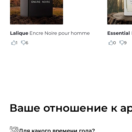
Lalique
Encre Noire pour homme
Essential
1
6
0
9
Ваше отношение к а
Для какого времени года?