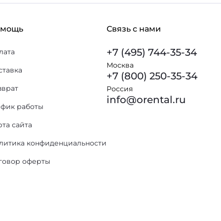
омощь
Связь с нами
+7 (495) 744-35-34
лата
Москва
ставка
+7 (800) 250-35-34
зврат
Россия
info@orental.ru
афик работы
рта сайта
литика конфиденциальности
говор оферты