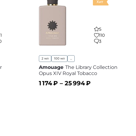
Хит
5
11
110
0
3
2 мл
100 мл
...
r
Amouage
The Library Collection
Opus XIV Royal Tobacco
1 174
₽ –
25 994
₽
 избранное
В корзину
В избранное