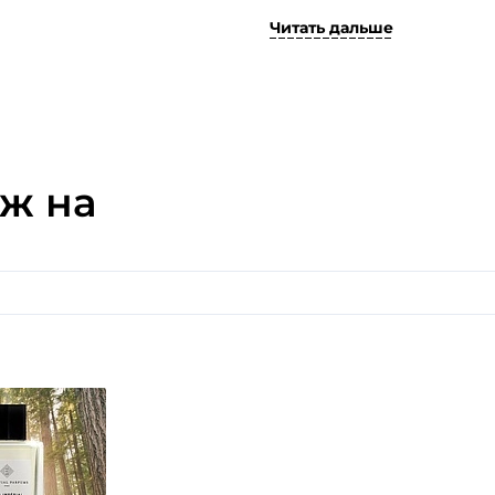
парфюмерии.
Читать дальше
Это великолепный восточн
на совершенном союзе дра
анималистическими акцент
секретом, что все оригин
качества парфюма, отлича
оформления, но с этим аро
что флакончик с парфюмом
ж на
коня. Конь символизирует 
Именно таким и есть аромат