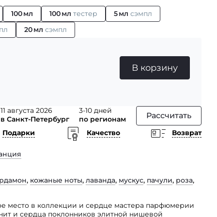
100 мл
100 мл
тестер
5 мл
сэмпл
пл
20 мл
сэмпл
В корзину
11 августа 2026
3-10 дней
Рассчитать
в Санкт-Петербург
по регионам
Подарки
Качество
Возврат
анция
ардамон
,
кожаные ноты
,
лаванда
,
мускус
,
пачули
,
роза
,
ое место в коллекции и сердце мастера парфюмерии
пленит и сердца поклонников элитной нишевой