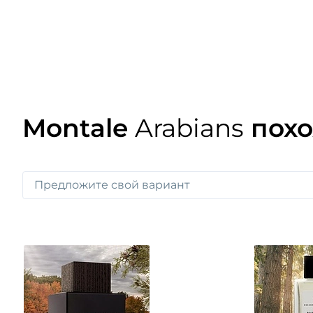
Montale
Arabians
похо