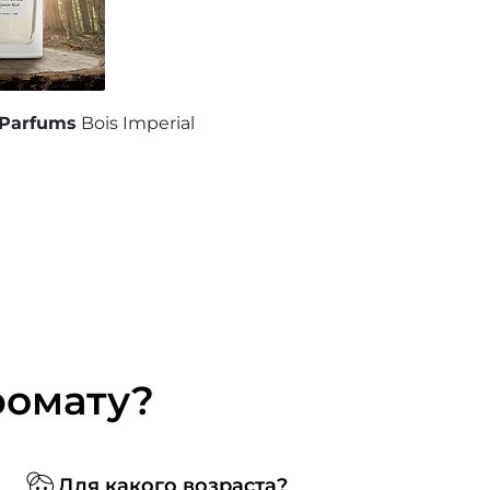
 Parfums
Bois Imperial
ромату?
Для какого возраста?