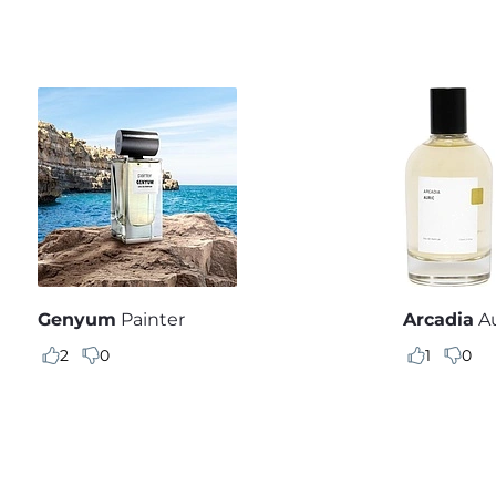
Genyum
Painter
Arcadia
A
2
0
1
0