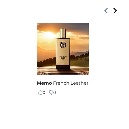
Memo
French Leather
0
0