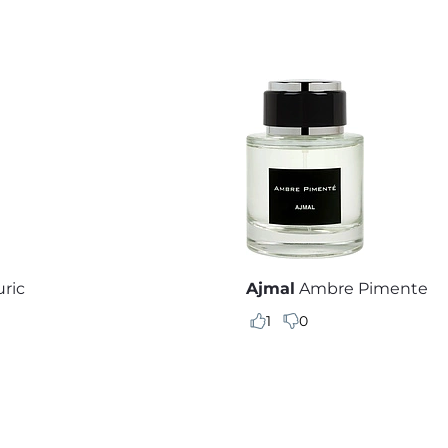
uric
Ajmal
Ambre Pimente
1
0