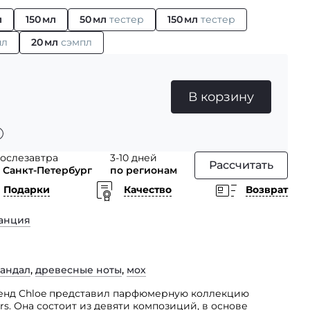
л
150 мл
50 мл
тестер
150 мл
тестер
пл
20 мл
сэмпл
В корзину
ослезавтра
3-10 дней
Рассчитать
 Санкт-Петербург
по регионам
Подарки
Качество
Возврат
анция
сандал
,
древесные ноты
,
мох
нд Chloe представил парфюмерную коллекцию
eurs. Она состоит из девяти композиций, в основе