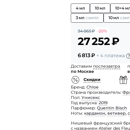
4 мл
10 мл
10×4 м
3 мл
сэмпл
10 мл
сэм
34 065
₽
-20%
27 252
₽
6 813
₽
× 4 платежа
Доставим
послезавтра
п
по Москве
в
Скидки
Бренд
Chloe
Страна производитель
Фр
Пол
Унисекс
Год выпуска
2019
Парфюмер
Quentin Bisch
Ноты
кардамон
,
ветивер
,
Нишевый французский бре
с названием Atelier des Fl