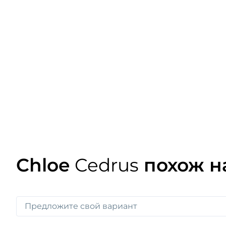
Chloe
Cedrus
похож н