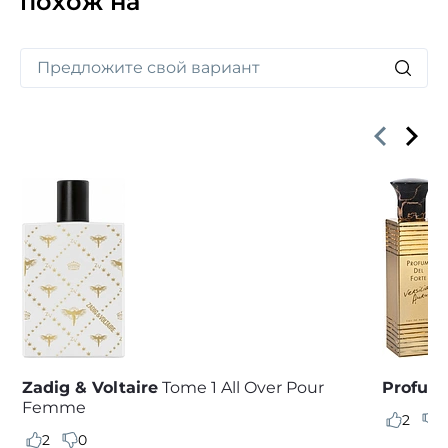
похож на
Zadig & Voltaire
Tome 1 All Over Pour
Profumi
Femme
2
0
2
0