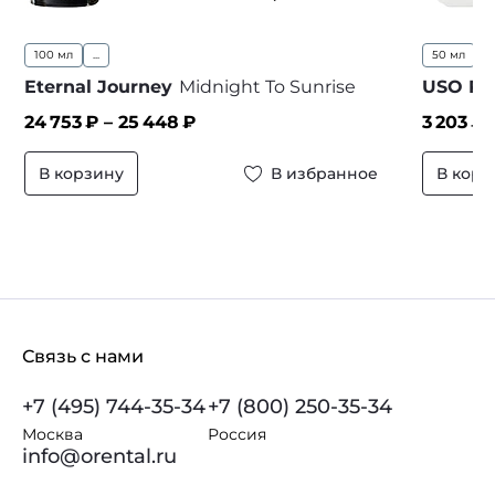
100 мл
...
50 мл
Eternal Journey
Midnight To Sunrise
USO Pa
24 753
₽ –
25 448
₽
3 203
₽
В корзину
В избранное
В корз
Связь с нами
+7 (495) 744-35-34
+7 (800) 250-35-34
Москва
Россия
info@orental.ru