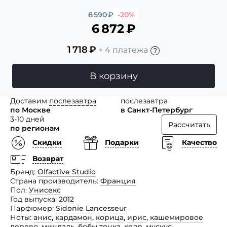
8 590
₽
-20%
6 872
₽
1 718
₽
× 4 платежа
В корзину
Доставим
послезавтра
послезавтра
по Москве
в Санкт-Петербург
3-10 дней
Рассчитать
по регионам
Скидки
Подарки
Качество
Возврат
Бренд
Olfactive Studio
Страна производитель
Франция
Пол
Унисекс
Год выпуска
2012
Парфюмер
Sidonie Lancesseur
Ноты
анис
,
кардамон
,
корица
,
ирис
,
кашемировое
дерево
,
миндаль
,
бобы тонка
,
кедр
,
мускус
,