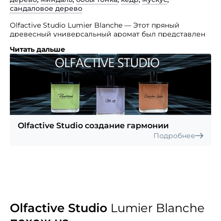
сандаловое дерево
Olfactive Studio Lumier Blanche — Этот пряный
древесный универсальный аромат был представлен
в 2012 году.
Читать дальше
Чувственный, древесно-пряный аромат заключен
в молочно-белый флакон, увенчанный простым
колпачком. Автор букета — парфюмер Sidonie
Lancesseur. Парфюмерная композиция аромата
открывается начальными нотами корицы, звездчатого
аниса и кардамона, которые дополняются
сердечными нотами кашемирового дерева, миндаля
и ириса. Завершается композиция шлейфовыми
Olfactive Studio создание гармонии
нотами сандалового дерева, редкого белого кедра,
Подробнее
бобов тонка и мускуса.
Olfactive Studio
Lumier Blanche