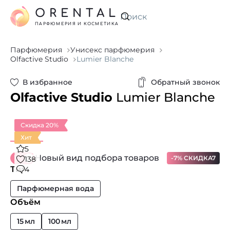
ORENTAL
Искать
ПАРФЮМЕРИЯ И КОСМЕТИКА
Парфюмерия
Унисекс парфюмерия
Olfactive Studio
Lumier Blanche
В избранное
Обратный звонок
Olfactive Studio
Lumier Blanche
Скидка 20%
Хит
5
Новый вид подбора товаров
-7% СКИДКА7
138
Тип
4
Парфюмерная вода
Объём
15 мл
100 мл