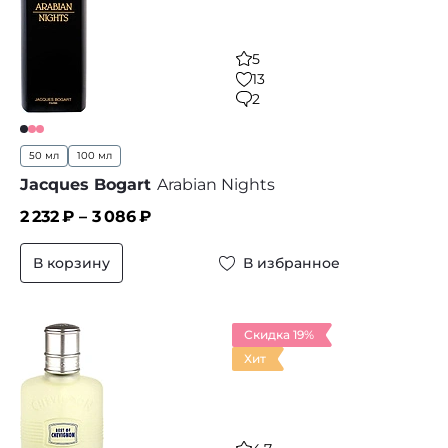
5
13
2
50 мл
100 мл
Jacques Bogart
Arabian Nights
2 232
₽ –
3 086
₽
В корзину
В избранное
Скидка 19%
Хит