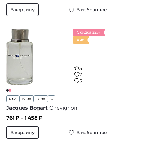
В корзину
В избранное
Скидка 22%
Хит
5
7
5
5 мл
10 мл
15 мл
...
Jacques Bogart
Chevignon
761
₽ –
1 458
₽
В корзину
В избранное