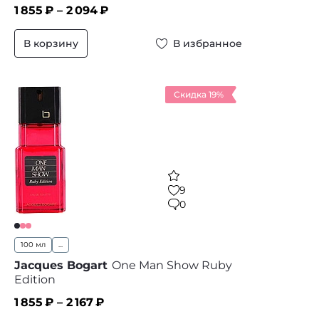
1 855
₽ –
2 094
₽
В корзину
В избранное
Скидка 19%
9
0
100 мл
...
Jacques Bogart
One Man Show Ruby
Edition
1 855
₽ –
2 167
₽