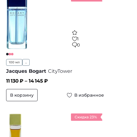
1
0
100 мл
...
Jacques Bogart
CityTower
11 130
₽ –
14 145
₽
В корзину
В избранное
Скидка 23%