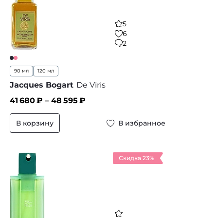
5
6
2
90 мл
120 мл
Jacques Bogart
De Viris
41 680
₽ –
48 595
₽
В корзину
В избранное
Скидка 23%