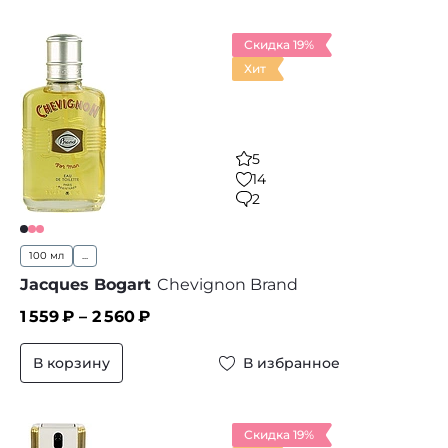
Скидка 19%
Хит
5
14
2
100 мл
...
Jacques Bogart
Chevignon Brand
1 559
₽ –
2 560
₽
В корзину
В избранное
Скидка 19%