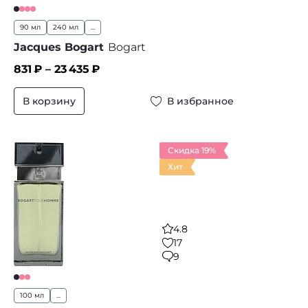
90 мл
240 мл
...
Jacques Bogart
Bogart
831
₽ –
23 435
₽
В корзину
В избранное
Скидка 19%
Хит
4.8
17
9
100 мл
...