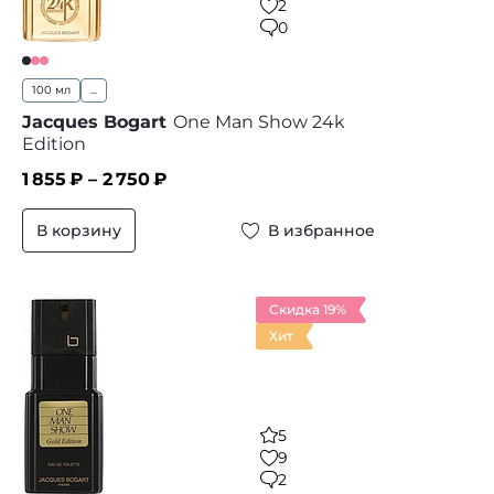
2
0
100 мл
...
Jacques Bogart
One Man Show 24k
Edition
1 855
₽ –
2 750
₽
В корзину
В избранное
Скидка 19%
Хит
5
9
2