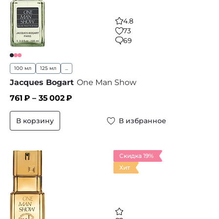
4.8
73
69
100 мл
125 мл
...
Jacques Bogart
One Man Show
761
₽ –
35 002
₽
В корзину
В избранное
Скидка 19%
Хит