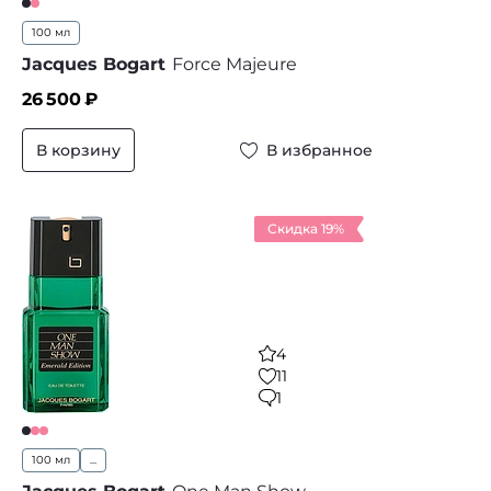
100 мл
Jacques Bogart
Force Majeure
26 500
₽
В корзину
В избранное
Скидка 19%
4
11
1
100 мл
...