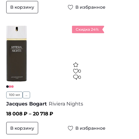
В корзину
В избранное
Скидка 24%
0
0
100 мл
...
Jacques Bogart
Riviera Nights
18 008
₽ –
20 718
₽
В корзину
В избранное