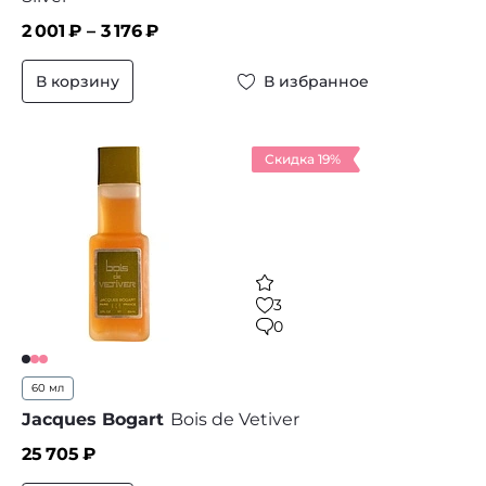
2 001
₽ –
3 176
₽
В корзину
В избранное
Скидка 19%
3
0
60 мл
Jacques Bogart
Bois de Vetiver
25 705
₽