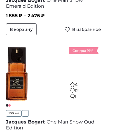
Jacques Bogart
One Man Show
Emerald Edition
1 855
₽ –
2 475
₽
В корзину
В избранное
Скидка 19%
4
12
1
100 мл
...
Jacques Bogart
One Man Show Oud
Edition