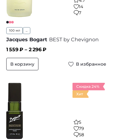
4.7
14
7
100 мл
...
Jacques Bogart
BEST by Chevignon
1 559
₽ –
2 296
₽
В корзину
В избранное
Скидка 24%
Хит
5
79
58