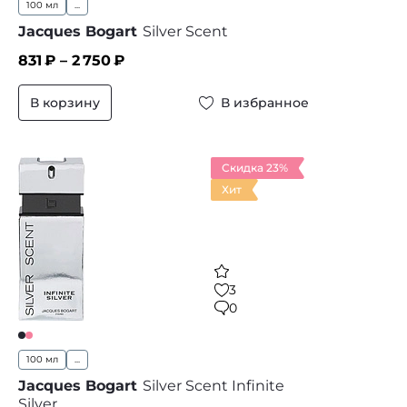
100 мл
...
Jacques Bogart
Silver Scent
831
₽ –
2 750
₽
В корзину
В избранное
Скидка 23%
Хит
3
0
100 мл
...
Jacques Bogart
Silver Scent Infinite
Silver