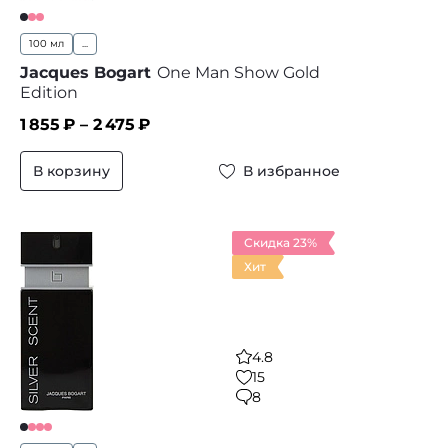
100 мл
...
Jacques Bogart
One Man Show Gold
Edition
1 855
₽ –
2 475
₽
В корзину
В избранное
Скидка 23%
Хит
4.8
15
8