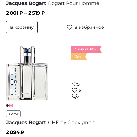
Jacques Bogart
Bogart Pour Homme
2 001
₽ –
2 519
₽
В корзину
В избранное
Скидка 19%
Хит
5
15
2
50 мл
Jacques Bogart
CHE by Chevignon
2 094
₽