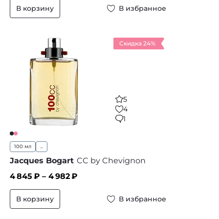
В корзину
В избранное
Скидка 24%
5
4
1
100 мл
...
Jacques Bogart
CC by Chevignon
4 845
₽ –
4 982
₽
В корзину
В избранное