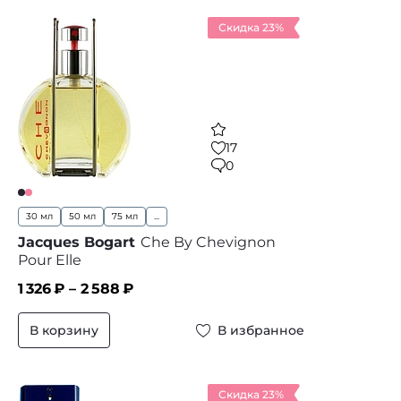
Скидка 23%
17
0
30 мл
50 мл
75 мл
...
Jacques Bogart
Che By Chevignon
Pour Elle
1 326
₽ –
2 588
₽
В корзину
В избранное
Скидка 23%