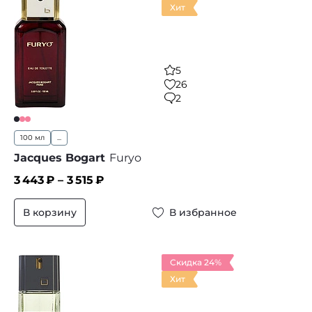
Хит
5
26
2
100 мл
...
Jacques Bogart
Furyo
3 443
₽ –
3 515
₽
В корзину
В избранное
Скидка 24%
Хит