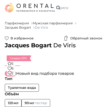
ORENTAL
Искать
ПАРФЮМЕРИЯ И КОСМЕТИКА
Парфюмерия
Мужская парфюмерия
Jacques Bogart
De Viris
В избранное
Обратный звонок
Jacques Bogart
De Viris
Скидка 23%
5
6
2
Новый вид подбора товаров
Тип
Туалетная вода
Объём
120 мл
90 мл
тестер