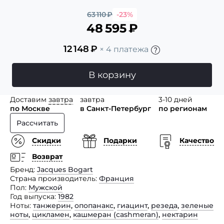
63 110
₽
-23%
48 595
₽
12 148
₽
× 4 платежа
В корзину
Доставим
завтра
завтра
3-10 дней
по Москве
в Санкт-Петербург
по регионам
Рассчитать
Скидки
Подарки
Качество
Возврат
Бренд
Jacques Bogart
Страна производитель
Франция
Пол
Мужской
Год выпуска
1982
Ноты
танжерин
,
опопанакс
,
гиацинт
,
резеда
,
зеленые
ноты
,
цикламен
,
кашмеран (сashmeran)
,
нектарин