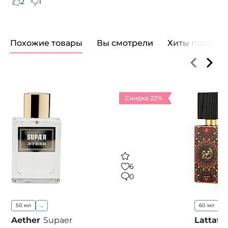
2
1
Похожие товары
Вы смотрели
Хиты продаж
Скидка 22%
6
0
50 мл
...
60 мл
...
Aether
Supaer
Lattafa