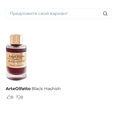
ArteOlfatto
Black Hashish
0
0