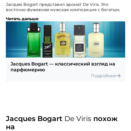
Jacques Bogart представил аромат De Viris. Это
восточно-фужерная мужская композиция с богатым,
ярким и сияющим звучанием.
Читать дальше
Изыск принадлежит к тем, которые прошли проверку
временем и, несмотря на солидный возраст, как
хорошие вина, лишь улучшаются в качестве.
Он адресован уверенным в себе, стильным
мужчинам, которые ведут активный динамичный
образ жизни. Скучный однообразный офис — совсем
не их стихия, они любят дышать полной грудью.
Jacques Bogart — классический взгляд на
парфюмерию
Подробнее
Jacques Bogart
De Viris
похож
на