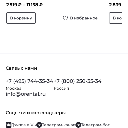
2 519
₽ –
11 138
₽
2 839
₽ 
В корзину
В избранное
В корз
Связь с нами
+7 (495) 744-35-34
+7 (800) 250-35-34
Москва
Россия
info@orental.ru
Соцсети и мессенджеры
Группа в VK
Телеграм-канал
Телеграм-бот