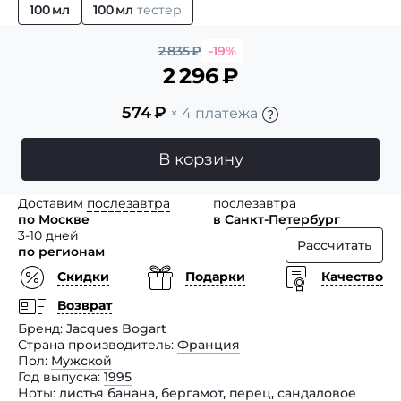
100 мл
100 мл
тестер
2 835
₽
-19%
2 296
₽
574
₽
× 4 платежа
В корзину
Доставим
послезавтра
послезавтра
по Москве
в Санкт-Петербург
3-10 дней
Рассчитать
по регионам
Скидки
Подарки
Качество
Возврат
Бренд
Jacques Bogart
Страна производитель
Франция
Пол
Мужской
Год выпуска
1995
Ноты
листья банана
,
бергамот
,
перец
,
сандаловое