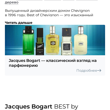
дерево
Выпущенный дизайнерским домом Chevignon
в 1996 году, Best of Chevignon — это изысканный
аромат.
Читать дальше
Мужественная парфюмерная композиция состоит
из смеси водных нот с легкими цветочными
оттенками.
Jacques Bogart — классический взгляд на
парфюмерию
Подробнее
Jacques Bogart
BEST by