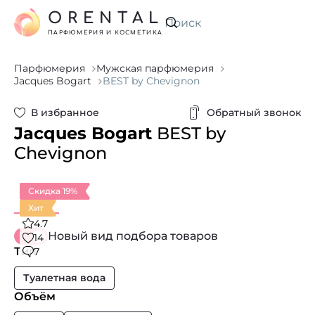
ORENTAL
Искать
ПАРФЮМЕРИЯ И КОСМЕТИКА
Парфюмерия
Мужская парфюмерия
Jacques Bogart
BEST by Chevignon
В избранное
Обратный звонок
Jacques Bogart
BEST by
Chevignon
Скидка 19%
Хит
4.7
Новый вид подбора товаров
14
Тип
7
Туалетная вода
Объём