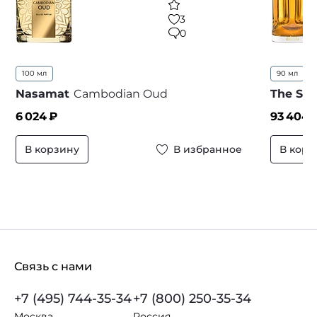
3
0
100 мл
90 мл
...
Nasamat
Cambodian Oud
The Spi
6 024
₽
93 404
₽
В корзину
В избранное
В корз
Связь с нами
+7 (495) 744-35-34
+7 (800) 250-35-34
Москва
Россия