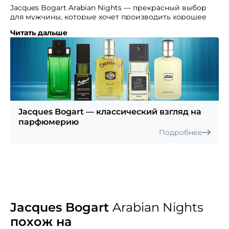
Jacques Bogart Arabian Nights — прекрасный выбор
для мужчины, которые хочет производить хорошее
впечатление.
Читать дальше
Это восточный, интенсивный запах, соблазнительный
и привлекающий внимание. Парфюм упакован
во флакон темного цвета, украшенный золотыми
буквами. Почувствуй тепло арабской ночи с новым
ароматом для мужчин. Его темперамент не оствит
ни одну красавицу равнодушной! Верхние ноты:
зеленый горошек, тмин, кардамон. Ноты сердца:
древесные ароматы и пачули. Базовые ноты: дубовый
Jacques Bogart — классический взгляд на
мох, мускус, ветивер, кедр
парфюмерию
Подробнее
Jacques Bogart
Arabian Nights
похож на