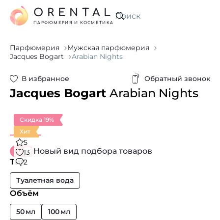
ORENTAL
Искать
ПАРФЮМЕРИЯ И КОСМЕТИКА
Парфюмерия
Мужская парфюмерия
Jacques Bogart
Arabian Nights
В избранное
Обратный звонок
Jacques Bogart
Arabian Nights
Скидка 19%
Хит
5
Новый вид подбора товаров
13
Тип
2
Туалетная вода
Объём
50 мл
100 мл