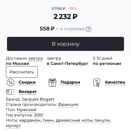
2 756
₽
-19%
2 232
₽
558
₽
× 4 платежа
В корзину
Доставим
завтра
завтра
3-10 дней
по Москве
в Санкт-Петербург
по регионам
Рассчитать
Скидки
Подарки
Качество
Возврат
Бренд
Jacques Bogart
Страна производитель
Франция
Пол
Мужской
Год выпуска
2010
Ноты
кардамон
,
тмин
,
древесные ноты
,
пачули
,
мускус