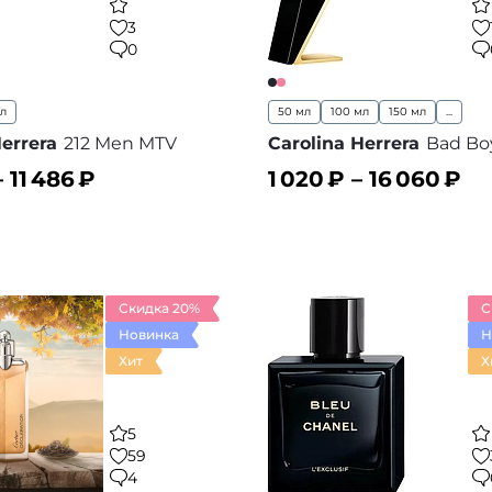
3
0
мл
50 мл
100 мл
150 мл
...
Herrera
212 Men MTV
Carolina Herrera
Bad Boy
–
11 486
₽
1 020
₽ –
16 060
₽
ину
В корзину
В избранное
В
Скидка 20%
С
Новинка
Н
Хит
Х
5
59
4