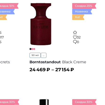
кидка 10%
Скидка 25%
овинка
Новинка
ит
Хит
5
117
32
5
0
50 мл
...
crets
Borntostandout
Black Creme
24 469
₽ –
27 154
₽
В корзину
 избранное
В избранное
кидка 30%
Скидка 30%