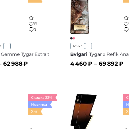
19
0
л
...
125 мл
...
 Gemme Tygar Extrait
Bvlgari
Tygar x Refik Ana
–
62 988
₽
4 460
₽ –
69 892
₽
ину
В корзину
В избранное
В
Скидка 22%
С
Новинка
Н
Хит
Х