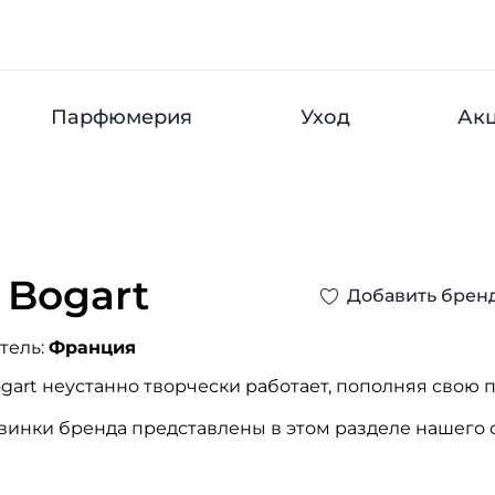
Парфюмерия
Уход
Ак
 Bogart
Добавить брен
тель:
Франция
ogart неустанно творчески работает, пополняя сво
нки бренда представлены в этом разделе нашего с
ы в присущем сдержанном классическом стиле, кото
, настроение и душевное состояние своего обладате