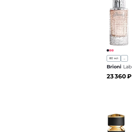
80 мл
...
Brioni
Lab
23 360
₽
В корз