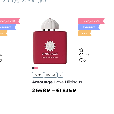
ки от других брендов
:
кидка 21%
Скидка 22%
овинка
Новинка
ит
Хит
4
103
0
0
10 мл
100 мл
...
II
Amouage
Love Hibiscus
2 668
₽ –
61 835
₽
В корзину
 избранное
В избранное