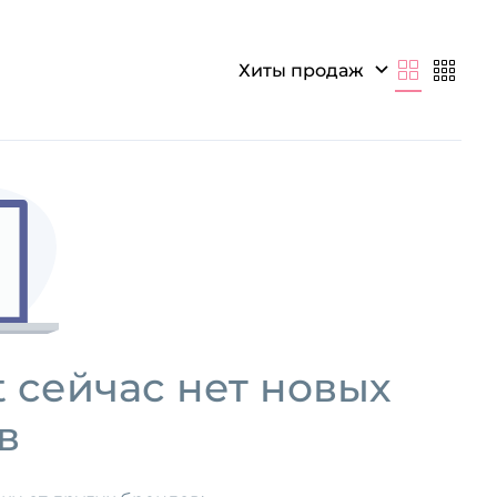
тики.
Хиты продаж
t сейчас нет
новых
в