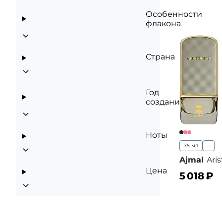
Особенности
флакона
Страна
Год
создания
Ноты
75 мл
...
Ajmal
Aris
Цена
5 018
₽
В корз