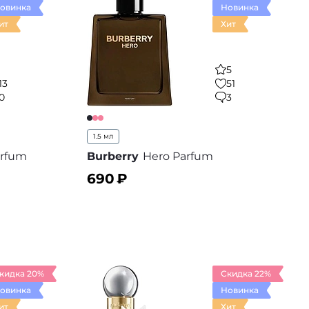
овинка
Новинка
ит
Хит
5
13
51
0
3
1.5 мл
arfum
Burberry
Hero Parfum
690
₽
В корзину
 избранное
В избранное
кидка 20%
Скидка 22%
овинка
Новинка
ит
Хит