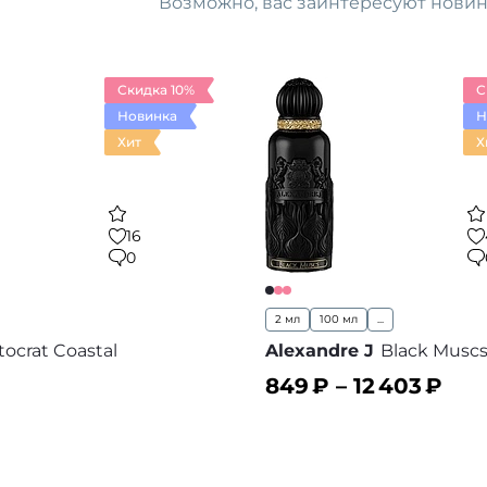
Возможно, вас заинтересуют
новин
Скидка 10%
С
Новинка
Н
Хит
Х
16
0
2 мл
100 мл
...
tocrat Coastal
Alexandre J
Black Muscs 
849
₽ –
12 403
₽
ину
В корзину
В избранное
В