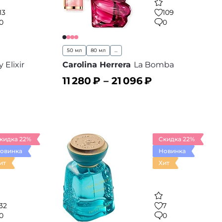
13
109
0
0
50 мл
80 мл
...
 Elixir
Carolina Herrera
La Bomba
11 280
₽ –
21 096
₽
В корзину
 избранное
В избранное
кидка 22%
Скидка 22%
овинка
Новинка
ит
Хит
32
7
0
0