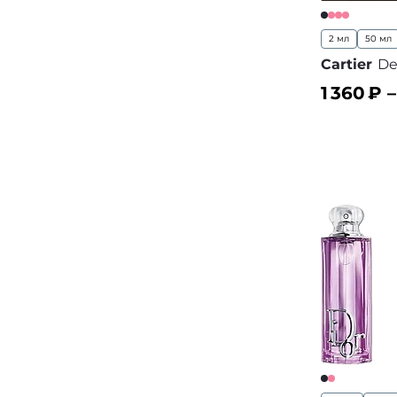
2 мл
50 мл
Cartier
De
1 360
₽ 
В корз