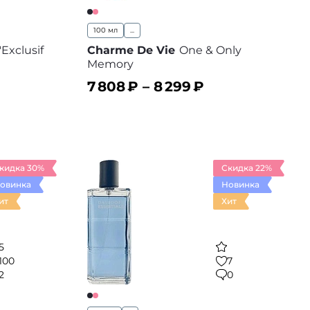
100 мл
...
Exclusif
Charme De Vie
One & Only
Memory
7 808
₽ –
8 299
₽
В корзину
 избранное
В избранное
кидка 30%
Скидка 22%
овинка
Новинка
ит
Хит
5
100
7
2
0