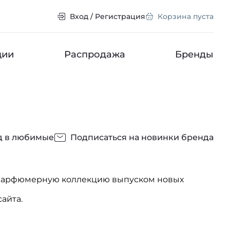
Вход / Регистрация
Корзина пуста
ции
Распродажа
Бренды
д в любимые
Подписаться на новинки бренда
ю парфюмерную коллекцию выпуском новых
айта.
рый, как нельзя лучше подчеркивает
ля.