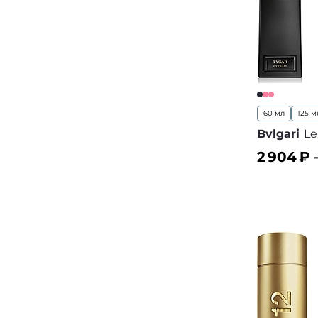
60 мл
125 м
Bvlgari
Le
2 904
₽ 
В корз