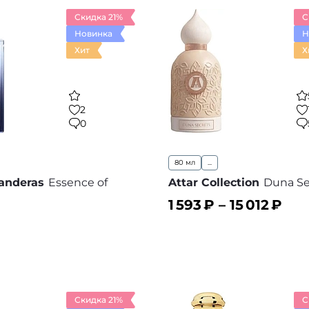
Скидка 21%
С
Новинка
Н
Хит
Х
2
0
80 мл
...
anderas
Essence of
Attar Collection
Duna Se
1 593
₽ –
15 012
₽
ину
В корзину
В избранное
В
Скидка 21%
С