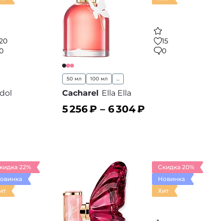
20
15
0
0
50 мл
100 мл
...
dol
Cacharel
Ella Ella
5 256
₽ –
6 304
₽
В корзину
 избранное
В избранное
кидка 22%
Скидка 20%
овинка
Новинка
ит
Хит