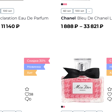
100 мл
60 мл
100 мл
...
claration Eau De Parfum
Chanel
Bleu De Chanel L'
–
11 140
₽
1 888
₽ –
33 821
₽
ину
В корзину
В избранное
В
Скидка 30%
С
Новинка
Н
Хит
Х
38
0