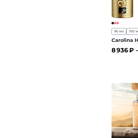
90 мл
100 
Carolina 
8 936
₽ 
В корз