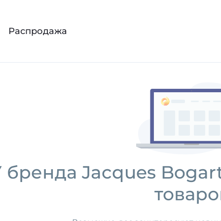
ляет все новинки бренда, их описания и характерис
Распродажа
 бренда Jacques Bogar
товаро