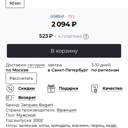
50 мл
2 585
₽
-19%
2 094
₽
523
₽
× 4 платежа
В корзину
Доставим
сегодня
завтра
3-10 дней
по Москве
в Санкт-Петербург
по регионам
Рассчитать
Скидки
Подарки
Качество
Возврат
Бренд
Jacques Bogart
Страна производитель
Франция
Пол
Мужской
Год выпуска
2002
Ноты
зеленые ноты
,
миндаль
,
жасмин
,
перец
,
кедр
,