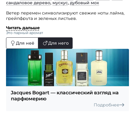
сандаловое дерево
,
мускус
,
дубовый мох
Ветер перемен символизируют свежие ноты лайма,
грейпфрута и зеленых листьев.
Читать дальше
Богатство и теплоту аромату дарят запахи лаванды,
Это парный аромат
перца, миндаля, жасмина и кедра. Финальный аккорд
сандалового дерева, мускуса, амбры и мха
Для неё
Для него
приближает Che к семейству классических
парфюмерных композиций.
Jacques Bogart — классический взгляд на
парфюмерию
Подробнее