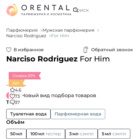
ORENTAL
Искать
ПАРФЮМЕРИЯ И КОСМЕТИКА
Парфюмерия
Мужская парфюмерия
Narciso Rodriguez
For Him
В избранное
Обратный звонок
Narciso Rodriguez
For Him
Скидка 20%
Хит
4.6
Новый вид подбора товаров
73
Тип
37
Туалетная вода
Парфюмерная вода
Объём
50 мл
100 мл
тестер
3 мл
сэмпл
5 мл
сэмпл