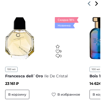
Скидка 18%
Новинка
9
0
100 мл
100 мл
..
Francesca dell`Oro
Ile De Cristal
Bois 19
23 161
₽
14 624
₽
В корзину
В избранное
В корз