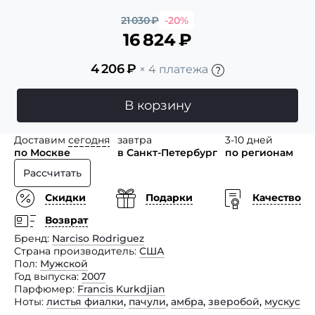
21 030
₽
-20%
16 824
₽
4 206
₽
× 4 платежа
В корзину
Доставим
сегодня
завтра
3-10 дней
по Москве
в Санкт-Петербург
по регионам
Рассчитать
Скидки
Подарки
Качество
Возврат
Бренд
Narciso Rodriguez
Страна производитель
США
Пол
Мужской
Год выпуска
2007
Парфюмер
Francis Kurkdjian
Ноты
листья фиалки
,
пачули
,
амбра
,
зверобой
,
мускус