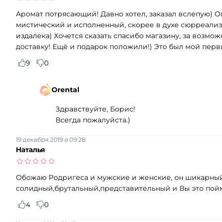
Аромат потрясающий! Давно хотел, заказал вслепую) 
мистический и исполненный, скорее в духе сюрреализма
издалека) Хочется сказать спасибо магазину, за возмо
доставку! Ещё и подарок положили!) Это был мой первый
9
0
Orental
Здравствуйте, Борис!
Всегда пожалуйста.)
19 декабря 2019 в 09:28
Наталья
Обожаю Родригеса и мужские и женские, он шикарный!!!
солидный,брутальный,представительный и Вы это поймё
4
0