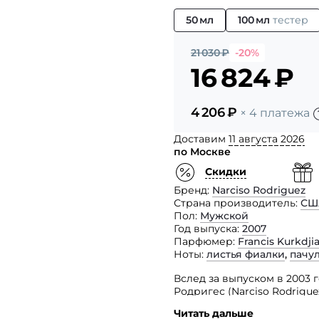
50 мл
100 мл
тестер
21 030
₽
-20%
16 824
₽
4 206
₽
× 4 платежа
Доставим
11 августа 2026
по Москве
Скидки
Бренд
Narciso Rodriguez
Страна производитель
СШ
Пол
Мужской
Год выпуска
2007
Парфюмер
Francis Kurkdji
Ноты
листья фиалки
,
пачу
Вслед за выпуском в 2003 г
Родригес (Narciso Rodrigue
Читать дальше
Аромат был создан парфю