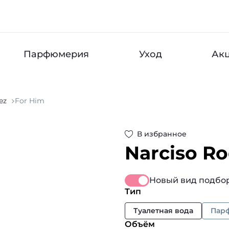
Парфюмерия
Уход
Ак
ez
For Him
В избранное
Narciso R
Новый вид подбор
Тип
Туалетная вода
Пар
Объём