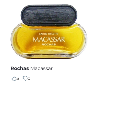
Rochas
Macassar
3
0