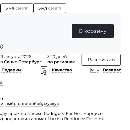
3 мл
сэмпл
5 мл
сэмпл
В корзину
11 августа 2026
3-10 дней
Рассчитать
в Санкт-Петербург
по регионам
Подарки
Качество
Возврат
А
an
ли
,
амбра
,
зверобой
,
мускус
оду аромата Narciso Rodriguez For Her, Нарцисо
z) представил аромат Narciso Rodriguez For Him.
мером Франсисом Кюрджаном, который также