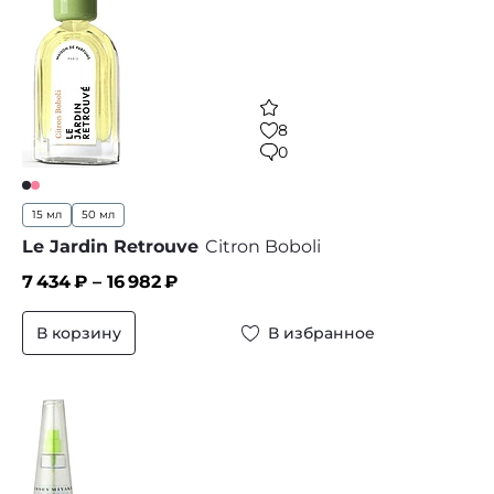
8
0
15 мл
50 мл
Le Jardin Retrouve
Citron Boboli
7 434
₽ –
16 982
₽
В корзину
В избранное