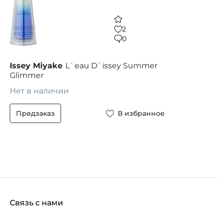
2
0
Issey Miyake
L`eau D`issey Summer
Glimmer
Нет в наличии
Предзаказ
В избранное
Связь с нами