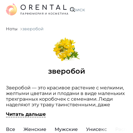
ORENTAL
Искать
ПАРФЮМЕРИЯ И КОСМЕТИКА
Ноты
зверобой
зверобой
Зверобой — это красивое растение с мелкими,
желтыми цветами и плодами в виде маленьких
трехгранных коробочек с семенами. Люди
наделяют эту траву таинственными, даже
волшебными свойствами. Духи с запахом
Читать дальше
зверобоя ассоциируются с летом и луговыми
травами в утренней росе. Аромат приятный,
густой, сладковатый, медовый. Эта цветочно-
Все
Женские
Мужские
Унисекс
Распр
зеленая нота может быть использована