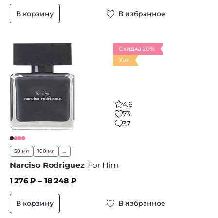
В корзину
В избранное
Скидка 20%
Хит
4.6
73
37
50 мл
100 мл
...
Narciso Rodriguez
For Him
1 276
₽ –
18 248
₽
В корзину
В избранное