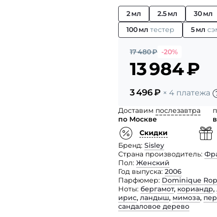
2 мл
2.5 мл
30 мл
100 мл
тестер
5 мл
сэ
17 480
₽
-20%
13 984
₽
3 496
₽
× 4 платежа
Доставим
послезавтра
п
по Москве
в
Скидки
Бренд
Sisley
Страна производитель
Фр
Пол
Женский
Год выпуска
2006
Парфюмер
Dominique Rop
Ноты
бергамот
,
кориандр
,
ирис
,
ландыш
,
мимоза
,
пер
сандаловое дерево