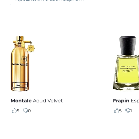
Montale
Aoud Velvet
Frapin
Esp
5
0
5
1