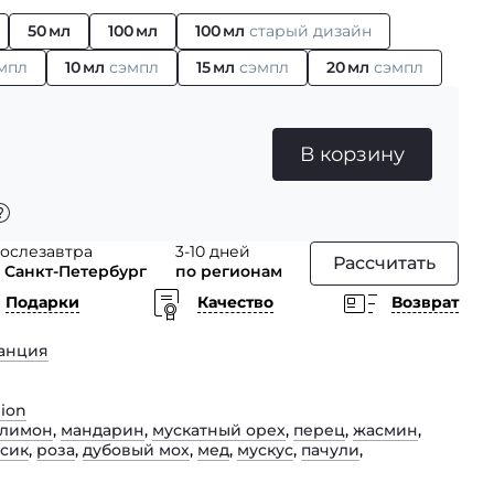
50 мл
100 мл
100 мл
старый дизайн
мпл
10 мл
сэмпл
15 мл
сэмпл
20 мл
сэмпл
В корзину
ослезавтра
3-10 дней
Рассчитать
 Санкт-Петербург
по регионам
Подарки
Качество
Возврат
анция
ion
лимон
,
мандарин
,
мускатный орех
,
перец
,
жасмин
,
сик
,
роза
,
дубовый мох
,
мед
,
мускус
,
пачули
,