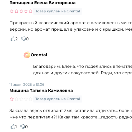
Гостищева Елена Викторовна
Товар куплен на Orental
Прекрасный классический аромат с великолепными тех
версии, но аромат пришел в упаковке и с крышкой. Р
2
0
Orental
Благодарим, Елена, что поделились впечат
для нас и других покупателей. Рады, что се
11 июля 2025 в 13:06
Мишина Татьяна Камилевна
Товар куплен на Orental
Заказала здесь отливант 3мл, оставила отдыхать... больш
мне что перепутали?! Какая там красота....гадость редко
1
0