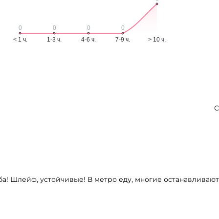
С
омба! Шлейф, устойчивые! В метро еду, многие останавл