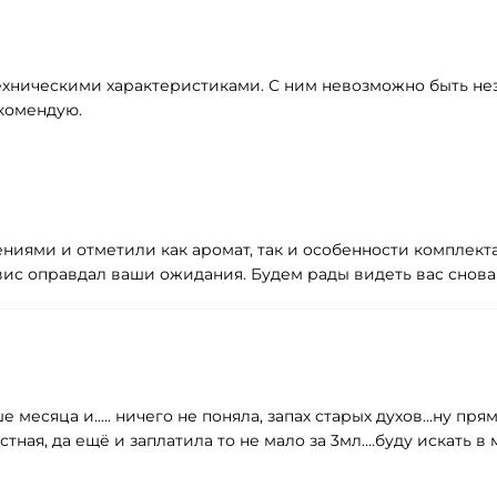
ническими характеристиками. С ним невозможно быть неза
екомендую.
лениями и отметили как аромат, так и особенности компле
рвис оправдал ваши ожидания. Будем рады видеть вас снова
е месяца и..... ничего не поняла, запах старых духов...ну пр
стная, да ещё и заплатила то не мало за 3мл....буду искать в