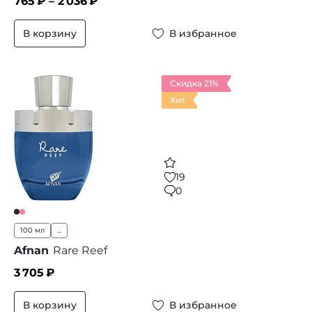
765
₽ –
2 036
₽
В корзину
В избранное
Скидка 21%
Хит
19
0
100 мл
...
Afnan
Rare Reef
3 705
₽
В корзину
В избранное