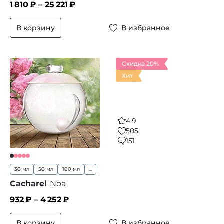
1 810
₽ –
25 221
₽
В корзину
В избранное
Скидка 20%
Хит
4.9
505
151
30 мл
50 мл
100 мл
...
Cacharel
Noa
932
₽ –
4 252
₽
В корзину
В избранное