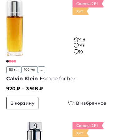
Скидка 21%
Хит
4.8
79
19
50 мл
100 мл
...
Calvin Klein
Escape for her
920
₽ –
3 918
₽
В корзину
В избранное
Скидка 21%
Хит