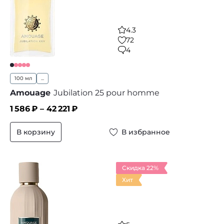
4.3
72
4
100 мл
...
Amouage
Jubilation 25 pour homme
1 586
₽ –
42 221
₽
В корзину
В избранное
Скидка 22%
Хит