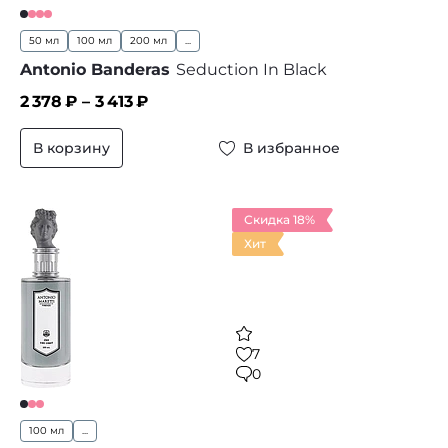
50 мл
100 мл
200 мл
...
Antonio Banderas
Seduction In Black
2 378
₽ –
3 413
₽
В корзину
В избранное
Скидка 18%
Хит
7
0
100 мл
...