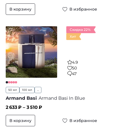
В корзину
В избранное
Скидка 22%
Хит
4.9
50
47
50 мл
100 мл
...
Armand Basi
Armand Basi In Blue
2 633
₽ –
3 510
₽
В корзину
В избранное