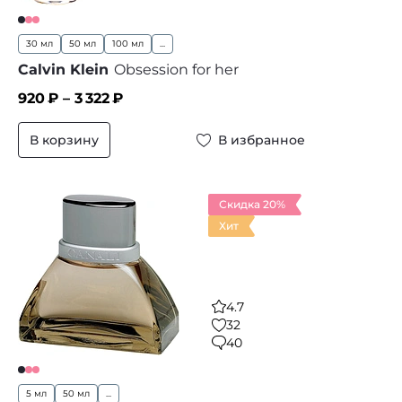
30 мл
50 мл
100 мл
...
Calvin Klein
Obsession for her
920
₽ –
3 322
₽
В корзину
В избранное
Скидка 20%
Хит
4.7
32
40
5 мл
50 мл
...