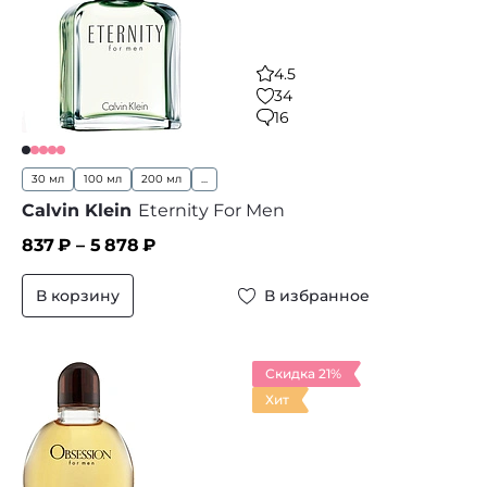
4.5
34
16
30 мл
100 мл
200 мл
...
Calvin Klein
Eternity For Men
837
₽ –
5 878
₽
В корзину
В избранное
Скидка 21%
Хит