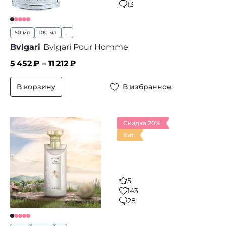
13
50 мл
100 мл
...
Bvlgari
Bvlgari Pour Homme
5 452
₽ –
11 212
₽
В корзину
В избранное
Скидка 20%
Хит
5
143
28