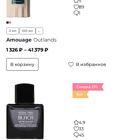
5
89
1
2 мл
100 мл
...
Amouage
Outlands
1 326
₽ –
41 379
₽
В корзину
В избранное
Скидка 21%
Хит
4.9
33
45