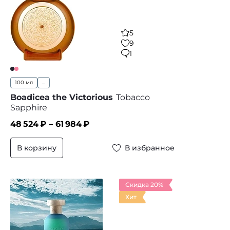
5
9
1
100 мл
...
Boadicea the Victorious
Tobacco
Sapphire
48 524
₽ –
61 984
₽
В корзину
В избранное
Скидка 20%
Хит