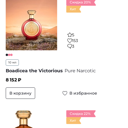
Скидка 20%
Хит
5
153
3
10 мл
Boadicea the Victorious
Pure Narcotic
8 152
₽
В корзину
В избранное
Скидка 22%
Хит