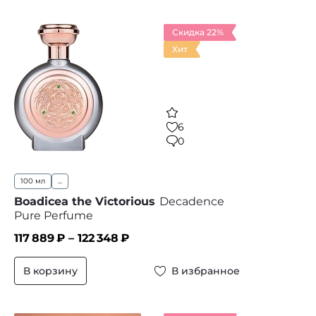
Скидка 22%
Хит
6
0
100 мл
...
Boadicea the Victorious
Decadence
Pure Perfume
117 889
₽ –
122 348
₽
В корзину
В избранное