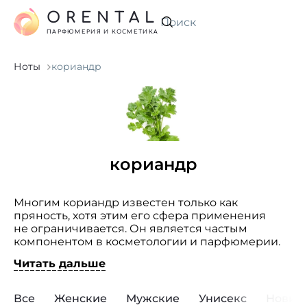
ORENTAL
Искать
ПАРФЮМЕРИЯ И КОСМЕТИКА
Ноты
кориандр
кориандр
Многим кориандр известен только как
пряность, хотя этим его сфера применения
не ограничивается. Он является частым
компонентом в косметологии и парфюмерии.
В Древнем Египте кориандр ценился
Читать дальше
за свойства афродизиака и добавлялся в вино.
Применение эфирного масла кориандра
в парфюмерии началось еще в XIX веке. Его
Все
Женские
Мужские
Унисекс
Новин
добывают из зрелых семян этого травянистого