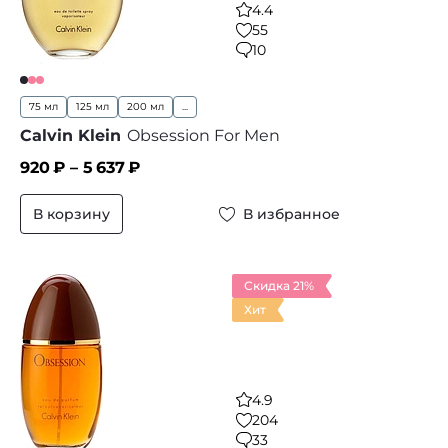
4.4
55
10
75 мл
125 мл
200 мл
...
Calvin Klein
Obsession For Men
920
₽ –
5 637
₽
В корзину
В избранное
Скидка 21%
Хит
4.9
204
33