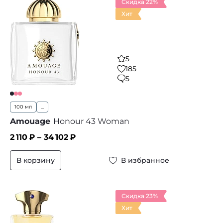
Скидка 22%
Хит
5
185
5
100 мл
...
Amouage
Honour 43 Woman
2 110
₽ –
34 102
₽
В корзину
В избранное
Скидка 23%
Хит