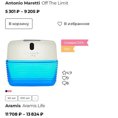
Antonio Maretti
Off The Limit
5 301
₽ –
9 205
₽
В корзину
В избранное
Скидка 24%
Хит
4.9
9
8
50 мл
100 мл
...
Aramis
Aramis Life
11 708
₽ –
13 824
₽