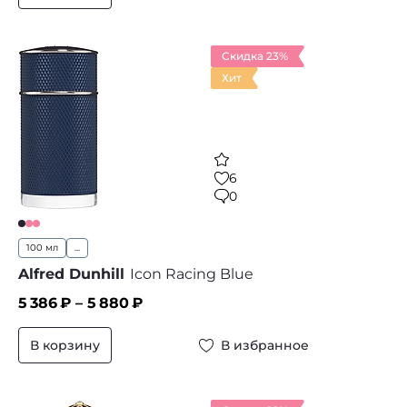
Скидка 23%
Хит
6
0
100 мл
...
Alfred Dunhill
Icon Racing Blue
5 386
₽ –
5 880
₽
В корзину
В избранное