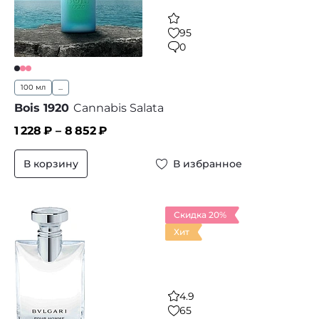
95
0
100 мл
...
Bois 1920
Cannabis Salata
1 228
₽ –
8 852
₽
В корзину
В избранное
Скидка 20%
Хит
4.9
65