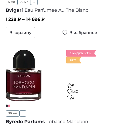
5 мл
75 мл
...
Bvlgari
Eau Parfumee Au The Blanc
1 228
₽ –
14 696
₽
В корзину
В избранное
Скидка 30%
Хит
5
130
2
50 мл
...
Byredo Parfums
Tobacco Mandarin