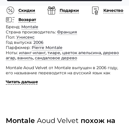
Скидки
Подарки
Качество
Возврат
Бренд
Montale
Страна производитель
Франция
Пол
Унисекс
Год выпуска
2006
Парфюмер
Pierre Montale
Ноты
иланг-иланг
,
тиаре
,
цветок апельсина
,
дерево
агар
,
ваниль
,
сандаловое дерево
Montale Aoud Velvet от Montale выпущен в 2006 году,
его называние переводится на русский язык как
«Бархат».
Читать дальше
Aoud Velvet загадочен, в нем как будто присутствует
некая неразгаданная тайна. Свежий, пьянящий аромат
цветов апельсина сочетается с роскошным, запахом
цветков тиаре и с сильной, определяющей в этой
композицией нотой удового дерева. Также
в парфюмерной композиции присутствует сладкий,
чувственный ванильный аромат.
Montale
Aoud Velvet
похож на