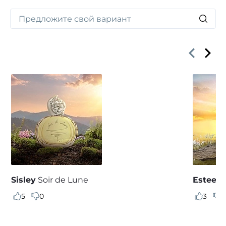
Sisley
Soir de Lune
Estee L
5
0
3
0