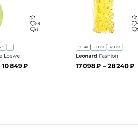
59
0
мл
...
90 мл
100 мл
120 мл
re Loewe
Leonard
Fashion
–
10 849
₽
17 098
₽ –
28 240
₽
ину
В корзину
В избранное
В