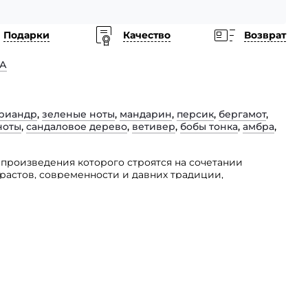
Подарки
Качество
Возврат
А
риандр
,
зеленые ноты
,
мандарин
,
персик
,
бергамот
,
ноты
,
сандаловое дерево
,
ветивер
,
бобы тонка
,
амбра
,
, произведения которого строятся на сочетании
растов, современности и давних традиции,
дуэт с одноименным названием.
емейство восточно-цветочных ароматов и отличается
аинственно-притягательным и чувственным звучанием.
облазнительницам, которые точно знают, как покорить