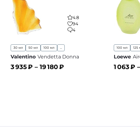
4.8
94
4
30 мл
50 мл
100 мл
...
100 мл
125 
Valentino
Vendetta Donna
Loewe
Ai
3 935
₽ –
19 180
₽
1 063
₽ 
В корзину
В корз
В избранное