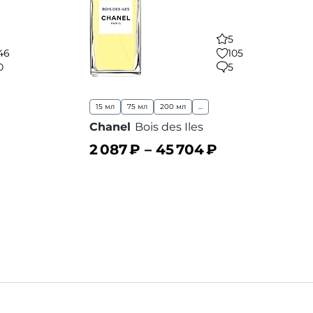
5
46
105
0
5
15 мл
75 мл
200 мл
...
Chanel
Bois des Iles
2 087
₽ –
45 704
₽
В корзину
 избранное
В избранное