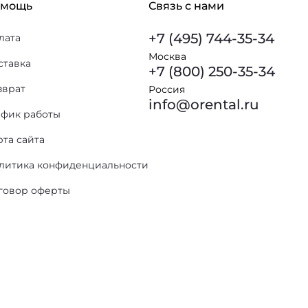
омощь
Связь с нами
+7 (495) 744-35-34
лата
Москва
ставка
+7 (800) 250-35-34
зврат
Россия
info@orental.ru
афик работы
рта сайта
литика конфиденциальности
говор оферты