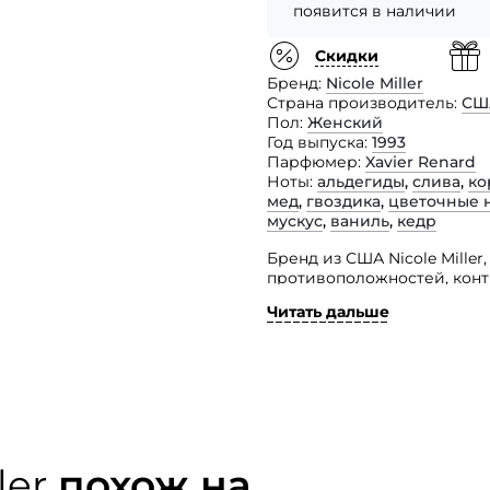
появится в наличии
Скидки
Бренд
Nicole Miller
Страна производитель
СШ
Пол
Женский
Год выпуска
1993
Парфюмер
Xavier Renard
Ноты
альдегиды
,
слива
,
ко
мед
,
гвоздика
,
цветочные 
мускус
,
ваниль
,
кедр
Бренд из США Nicole Miller
противоположностей, конт
представил парфюмерный 
Читать дальше
Женский изыск пополнил с
легким, нежно-сладким, т
Он адресован утонченным с
сердце мужчины.
ler
похож на