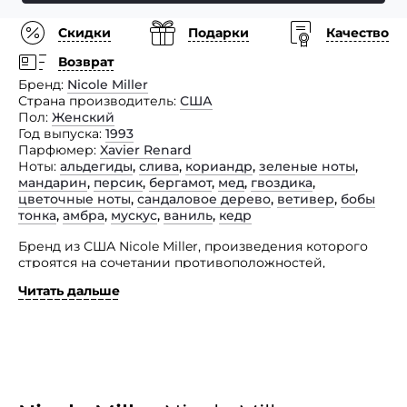
Скидки
Подарки
Качество
Возврат
Бренд
Nicole Miller
Страна производитель
США
Пол
Женский
Год выпуска
1993
Парфюмер
Xavier Renard
Ноты
альдегиды
,
слива
,
кориандр
,
зеленые ноты
,
мандарин
,
персик
,
бергамот
,
мед
,
гвоздика
,
цветочные ноты
,
сандаловое дерево
,
ветивер
,
бобы
тонка
,
амбра
,
мускус
,
ваниль
,
кедр
Бренд из США Nicole Miller, произведения которого
строятся на сочетании противоположностей,
контрастов, современности и давних традиции,
Читать дальше
представил парфюмерный дуэт с одноименным
названием.
Женский изыск пополнил семейство восточно-
цветочных ароматов и отличается легким, нежно-
сладким, таинственно-притягательным и чувственным
звучанием. Он адресован утонченным
соблазнительницам, которые точно знают, как