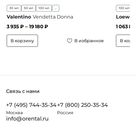
30 мл
50 мл
100 мл
...
100 мл
Valentino
Vendetta Donna
Loewe
3 935
₽ –
19 180
₽
1 063
₽ 
В корзину
В избранное
В корз
Связь с нами
+7 (495) 744-35-34
+7 (800) 250-35-34
Москва
Россия
info@orental.ru