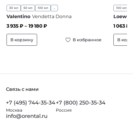
30 мл
50 мл
100 мл
...
100 мл
Valentino
Vendetta Donna
Loewe
3 935
₽ –
19 180
₽
1 063
₽ 
В корзину
В избранное
В корз
Связь с нами
+7 (495) 744-35-34
+7 (800) 250-35-34
Москва
Россия
info@orental.ru