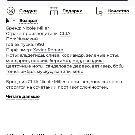
Скидки
Подарки
Качество
Возврат
Бренд
Nicole Miller
Страна производитель
США
Пол
Женский
Год выпуска
1993
Парфюмер
Xavier Renard
Ноты
альдегиды
,
слива
,
кориандр
,
зеленые ноты
,
мандарин
,
персик
,
бергамот
,
мед
,
гвоздика
,
цветочные ноты
,
сандаловое дерево
,
ветивер
,
бобы
тонка
,
амбра
,
мускус
,
ваниль
,
кедр
Бренд из США Nicole Miller, произведения которого
строятся на сочетании противоположностей,
контрастов, современности и давних традиции,
Читать дальше
представил парфюмерный дуэт с одноименным
названием.
Женский изыск пополнил семейство восточно-
цветочных ароматов и отличается легким, нежно-
сладким, таинственно-притягательным и чувственным
звучанием. Он адресован утонченным
соблазнительницам, которые точно знают, как