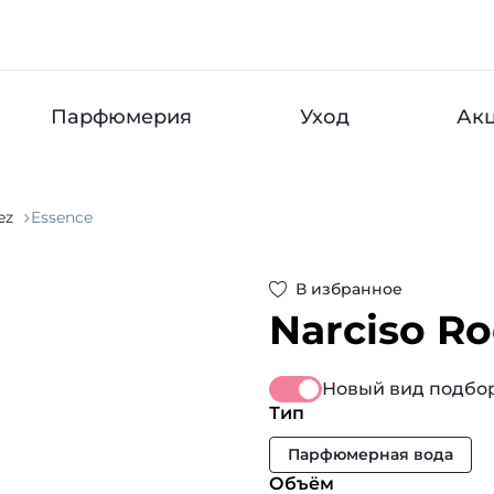
Парфюмерия
Уход
Ак
ez
Essence
В избранное
Narciso R
Новый вид подбор
Тип
Парфюмерная вода
Объём