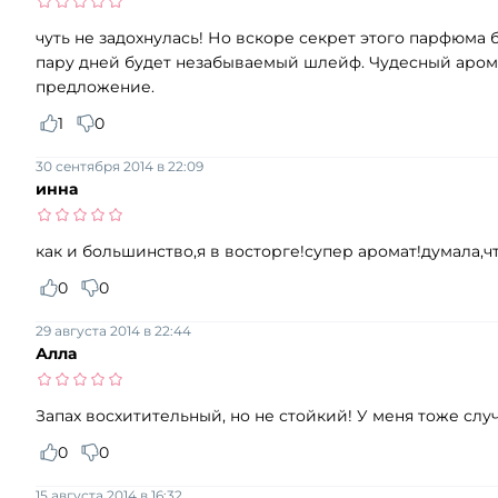
чуть не задохнулась! Но вскоре секрет этого парфюма б
пару дней будет незабываемый шлейф. Чудесный аромат
предложение.
1
0
30 сентября 2014 в 22:09
инна
как и большинство,я в восторге!супер аромат!думала,ч
0
0
29 августа 2014 в 22:44
Алла
Запах восхитительный, но не стойкий! У меня тоже слу
0
0
15 августа 2014 в 16:32