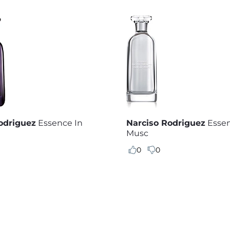
odriguez
Essence In
Narciso Rodriguez
Esse
Musc
0
0