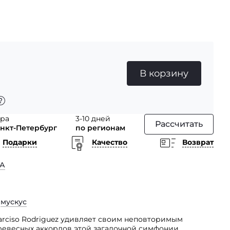
В корзину
тра
3-10 дней
Рассчитать
анкт-Петербург
по регионам
Подарки
Качество
Возврат
А
,
мускус
arciso Rodriguez удивляет своим неповторимым
ревесных аккордов этой загадочной симфонии