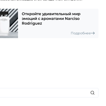
ности.
орый расскажет о самых сокровенных и страстных
Откройте удивительный мир
ьницы.
эмоций с ароматами Narciso
Rodriguez
Подробнее