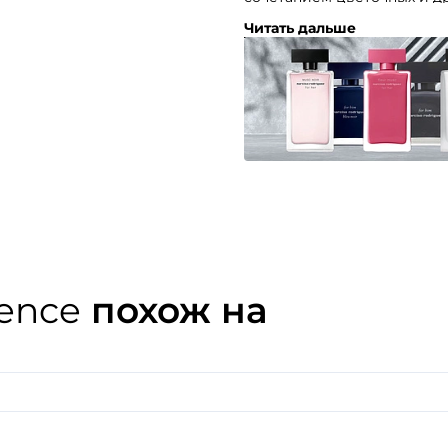
чувственности и женствен
Читать дальше
Таинственный аромат, кот
желаниях своей обладател
ence
похож на