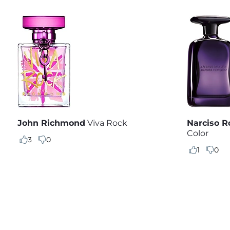
John Richmond
Viva Rock
Narciso R
Color
3
0
1
0