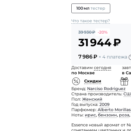
100 мл
тестер
Что такое тестер?
39 930
₽
-20%
31 944
₽
7 986
₽
× 4 платежа
Доставим
сегодня
зав
по Москве
в С
Скидки
Бренд
Narciso Rodriguez
Страна производитель
СШ
Пол
Женский
Год выпуска
2009
Парфюмер
Alberto Morillas
Ноты
ирис
,
бензоин
,
роза
Essence новый аромат от N
сочетанием цветочных и д