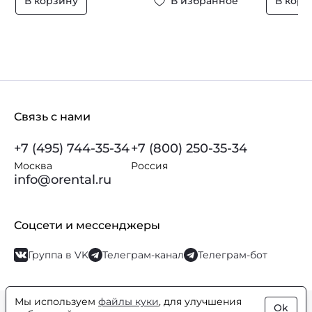
В корзину
В избранное
В корз
Связь с нами
+7 (495) 744-35-34
+7 (800) 250-35-34
Москва
Россия
info@orental.ru
Соцсети и мессенджеры
Группа в VK
Телеграм-канал
Телеграм-бот
Мы используем
файлы куки
, для улучшения
Ok
© Orental.ru 2007–2026
Интернет-магазин парфюмерии и