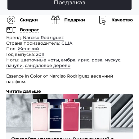
Предзаказ
Скидки
Подарки
Качество
Возврат
Бренд
Narciso Rodriguez
Страна производитель
США
Пол
Женский
Год выпуска
2011
Ноты
цветочные ноты
,
амбра
,
ирис
,
роза
,
мускус
,
пачули
,
сандаловое дерево
Essence In Color от Narciso Rodriguez весенний
парфюм.
Читать дальше
Основным цветом выбран колдовской,
притягивающий фиолетовый — цвет весенних
ирисов, несравненных, бархатных и чувственных. Это
пышное цветение, эта хрупкая и мимолетная красота
весны не должны ускользнуть. Композиция: пудровый
ирис, цветы тиары, белый мускус, ладан, бензойная
смола.