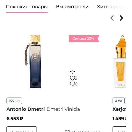
Похожие товары
Вы смотрели
Хиты продаж
Скидка 23%
9
0
100 мл
2 мл
50
Antonio Dmetri
Dmetri Vinicia
Xerjoff
6 553
₽
1 439
₽ 