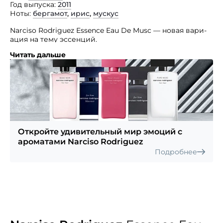
Год выпуска
2011
Ноты
бергамот
,
ирис
,
мускус
Narciso Rodriguez Essence Eau De Musc — новая вари­
ация на тему эссенций.
Читать дальше
Смешивая проникнове­нное и чувственное звучание
мускуса с тра­диционной свежестью дорогих
одеколонов парфюмеры получили очень интересный
аромат. Легкий, волнующий, загадочный аромат
раскрывается пудровой сладостью, легкой
прохладой. Есть в нем и ненавязчивая,
притягательная резкость, и мягкая кислинка. Верхние
ноты: ирис и роза. Нота сердца: мускус. Базовая нота:
амбра.
Откройте удивительный мир эмоций с
ароматами Narciso Rodriguez
Подробнее