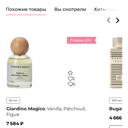
Похожие товары
Вы смотрели
Хиты продаж
Скидка 20%
2
0
50 мл
100 мл
Giardino Magico
Vanilla, Patchouli,
Bugatti
Figue
4 666
₽
7 584
₽