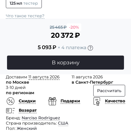
125 мл
тестер
Что такое тестер?
25 465
₽
-20%
20 372
₽
5 093
₽
× 4 платежа
В корзину
Доставим
11 августа 2026
11 августа 2026
по Москве
в Санкт-Петербург
3-10 дней
Рассчитать
по регионам
Скидки
Подарки
Качество
Возврат
Бренд
Narciso Rodriguez
Страна производитель
США
Пол
Женский