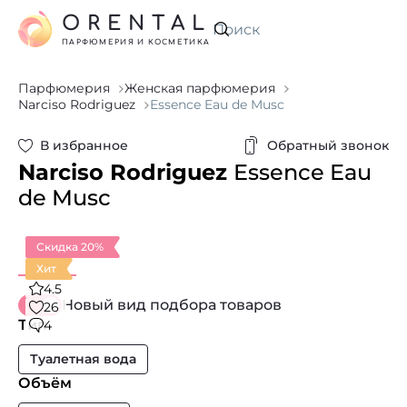
ORENTAL
Искать
ПАРФЮМЕРИЯ И КОСМЕТИКА
Парфюмерия
Женская парфюмерия
Narciso Rodriguez
Essence Eau de Musc
В избранное
Обратный звонок
Narciso Rodriguez
Essence Eau
de Musc
Скидка 20%
Хит
4.5
Новый вид подбора товаров
26
Тип
4
Туалетная вода
Объём