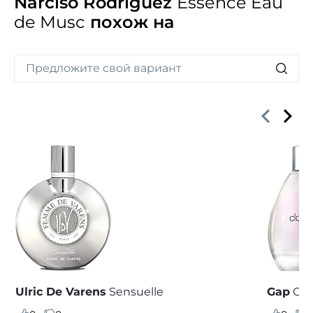
Narciso Rodriguez
Essence Eau
de Musc
похож на
Ulric De Varens
Sensuelle
Gap
Clo