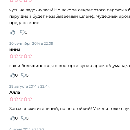
чуть не задохнулась! Но вскоре секрет этого парфюма б
пару дней будет незабываемый шлейф. Чудесный аромат
предложение.
1
0
30 сентября 2014 в 22:09
инна
как и большинство,я в восторге!супер аромат!думала,ч
0
0
29 августа 2014 в 22:44
Алла
Запах восхитительный, но не стойкий! У меня тоже слу
0
0
4 июня 2014 в 23:20