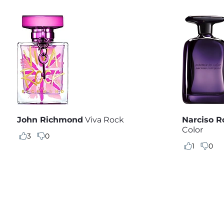
John Richmond
Viva Rock
Narciso R
Color
3
0
1
0