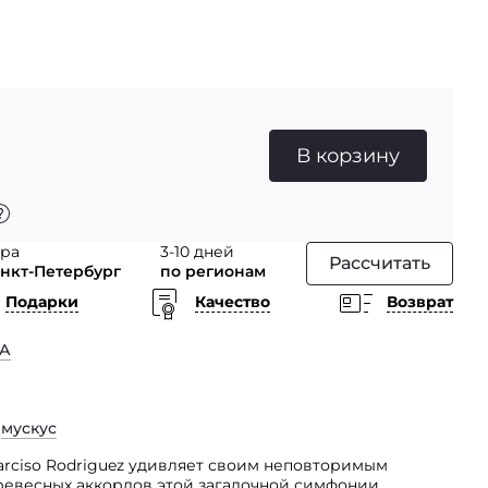
В корзину
тра
3-10 дней
Рассчитать
анкт-Петербург
по регионам
Подарки
Качество
Возврат
А
,
мускус
arciso Rodriguez удивляет своим неповторимым
ревесных аккордов этой загадочной симфонии