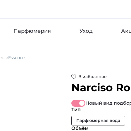
Парфюмерия
Уход
Ак
ez
Essence
В избранное
Narciso R
Новый вид подбор
Тип
Парфюмерная вода
Объём