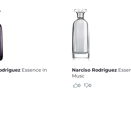
odriguez
Essence In
Narciso Rodriguez
Esse
Musc
0
0