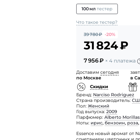
100 мл
тестер
Что такое тестер?
39 780
₽
-20%
31 824
₽
7 956
₽
× 4 платежа
Доставим
сегодня
зав
по Москве
в С
Скидки
Бренд
Narciso Rodriguez
Страна производитель
СШ
Пол
Женский
Год выпуска
2009
Парфюмер
Alberto Morillas
Ноты
ирис
,
бензоин
,
роза
Essence новый аромат от N
сочетанием цветочных и д