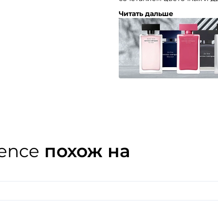
чувственности и женствен
Читать дальше
Таинственный аромат, кот
желаниях своей обладател
ence
похож на