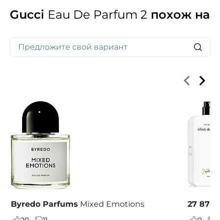
Gucci
Eau De Parfum 2
похож на
Byredo Parfums
Mixed Emotions
27 87
El
20
11
0
0