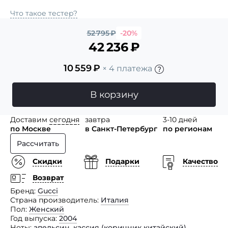
Что такое тестер?
52 795
₽
-20%
42 236
₽
10 559
₽
× 4 платежа
В корзину
Доставим
сегодня
завтра
3-10 дней
по Москве
в Санкт-Петербург
по регионам
Рассчитать
Скидки
Подарки
Качество
Возврат
Бренд
Gucci
Страна производитель
Италия
Пол
Женский
Год выпуска
2004
Ноты
апельсин
,
кассия (коричник китайский)
,