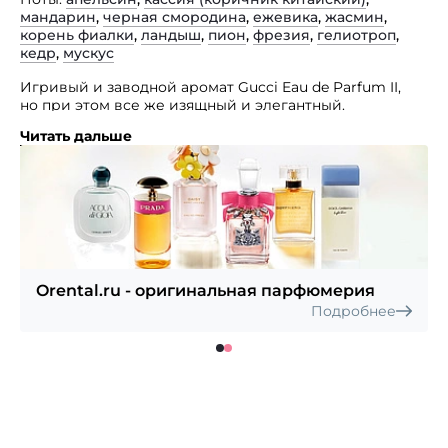
мандарин
,
черная смородина
,
ежевика
,
жасмин
,
корень фиалки
,
ландыш
,
пион
,
фрезия
,
гелиотроп
,
кедр
,
мускус
Игривый и заводной аромат Gucci Eau de Parfum II,
но при этом все же изящный и элегантный.
Читать дальше
Тонкий и неприметный аксессуар женщины,
желающей подчеркнуть свою привлекательность. Eau
de Parfum II — мягкий, фруктово-цветочный коктейль,
который начинается искрящимися цитрусовыми
примечаниями мандарина, апельсина и черной
смородины. В продолжении аромата — фиалка
и ежевика, оттененные белым жасмином,
переходящие в шлейф гелиотропа и кедрового
дерева
Orental.ru - оригинальная парфюмерия
Подробнее