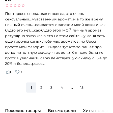
Повторюсь снова....как и всегда, это очень
сексуальный....чувственный аромат...и в то же время
нежный очень....сливается с запахом моей кожи и как-
будто его нет.....как-будто этой МОЙ личный аромат!
регулярно заказываю его на этом сайте.....у меня есть
еще парочка самых любимых ароматов, но Gucci
просто мой фаворит.... Видела тут кто-то пишет про
дополнительную скидку - так вот...я бы тоже была не
против увеличить свою действующую скидку с 15% до
20% и более.....peace...
6
0
1
2
3
4
...
15
Похожие товары
Вы смотрели
Хиты продаж