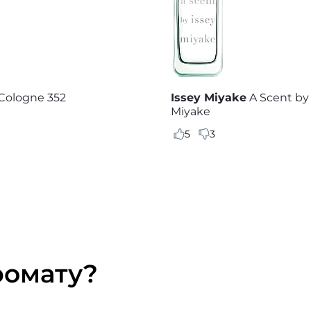
Cologne 352
Issey Miyake
A Scent by
Miyake
5
3
ромату?