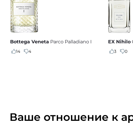
Bottega Veneta
Parco Palladiano I
EX Nihilo
14
4
3
0
Ваше отношение к а