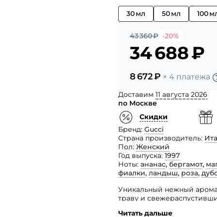
30 мл
50 мл
100 м
43 360
₽
-20%
34 688
₽
8 672
₽
× 4 платежа
Доставим
11 августа 2026
по Москве
Скидки
Бренд
Gucci
Страна производитель
Ит
Пол
Женский
Год выпуска
1997
Ноты
ананас
,
бергамот
,
ма
фиалки
,
ландыш
,
роза
,
дуб
Уникальный нежный арома
траву и свежераспустивши
Читать дальше
В верхней ноте к фруктов