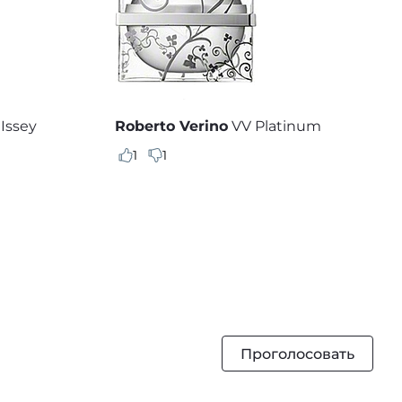
 Issey
Roberto Verino
VV Platinum
1
1
Проголосовать