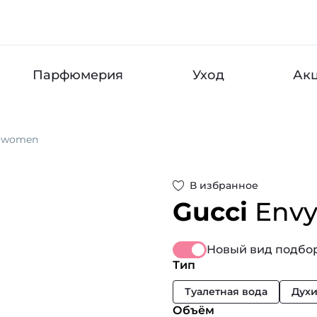
Парфюмерия
Уход
Ак
r women
В избранное
Gucci
Envy
Новый вид подбор
Тип
Туалетная вода
Дух
Объём