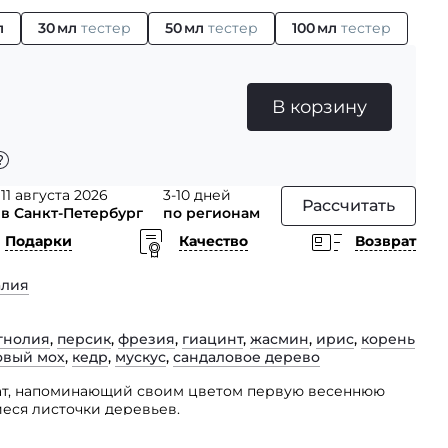
л
30 мл
тестер
50 мл
тестер
100 мл
тестер
В корзину
11 августа 2026
3-10 дней
Рассчитать
в Санкт-Петербург
по регионам
Подарки
Качество
Возврат
алия
гнолия
,
персик
,
фрезия
,
гиацинт
,
жасмин
,
ирис
,
корень
овый мох
,
кедр
,
мускус
,
сандаловое дерево
т, напоминающий своим цветом первую весеннюю
еся листочки деревьев.
ым ароматам персика и ананаса присоединяется