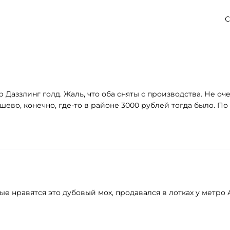
С
Даззлинг голд. Жаль, что оба сняты с производства. Не оче
шево, конечно, где-то в районе 3000 рублей тогда было. П
нравятся это дубовый мох, продавался в лотках у метро Аэ