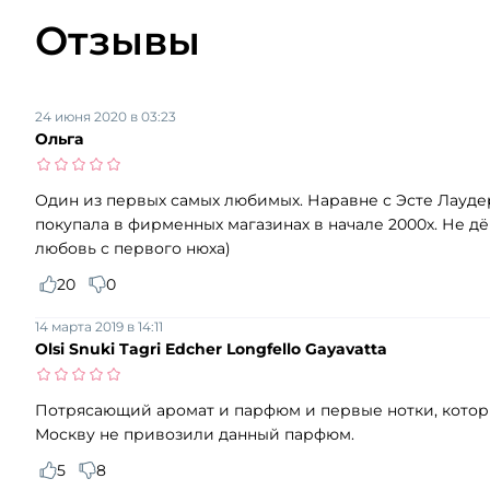
Отзывы
24 июня 2020 в 03:23
Ольга
Один из первых самых любимых. Наравне с Эсте Лаудер 
покупала в фирменных магазинах в начале 2000х. Не дё
любовь с первого нюха)
20
0
14 марта 2019 в 14:11
Olsi Snuki Tagri Edcher Longfello Gayavatta
Потрясающий аромат и парфюм и первые нотки, которые 
Москву не привозили данный парфюм.
5
8