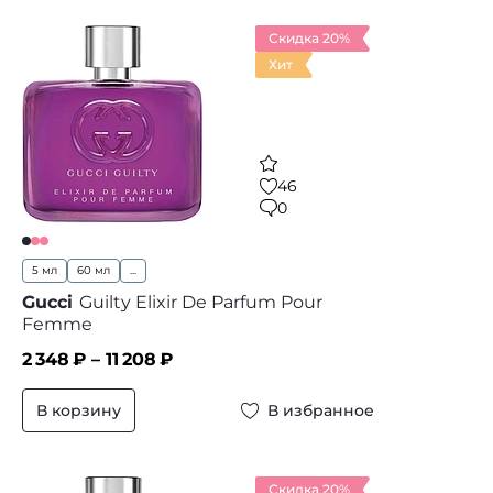
Скидка 20%
Хит
46
0
5 мл
60 мл
...
Gucci
Guilty Elixir De Parfum Pour
Femme
2 348
₽ –
11 208
₽
В корзину
В избранное
Скидка 20%