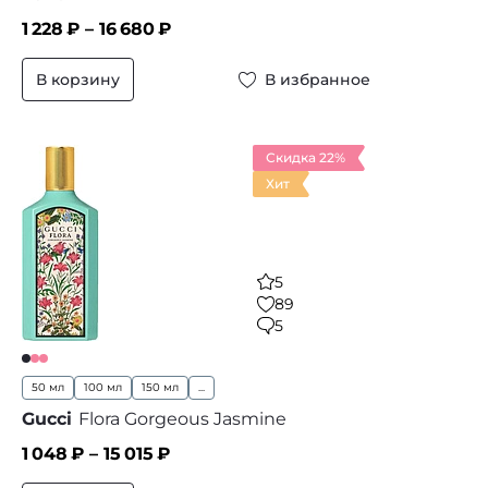
1 228
₽ –
16 680
₽
В корзину
В избранное
Скидка 22%
Хит
5
89
5
50 мл
100 мл
150 мл
...
Gucci
Flora Gorgeous Jasmine
1 048
₽ –
15 015
₽