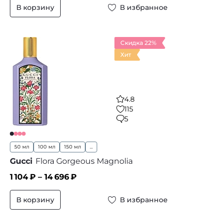
В корзину
В избранное
Скидка 22%
Хит
4.8
115
5
50 мл
100 мл
150 мл
...
Gucci
Flora Gorgeous Magnolia
1 104
₽ –
14 696
₽
В корзину
В избранное