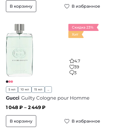
В корзину
В избранное
Скидка 23%
Хит
4.7
39
3
5 мл
10 мл
15 мл
...
Gucci
Guilty Cologne pour Homme
1 048
₽ –
2 449
₽
В корзину
В избранное