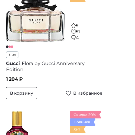
5
51
4
3 мл
Gucci
Flora by Gucci Anniversary
Edition
1 204
₽
В корзину
В избранное
Скидка 20%
Новинка
Хит