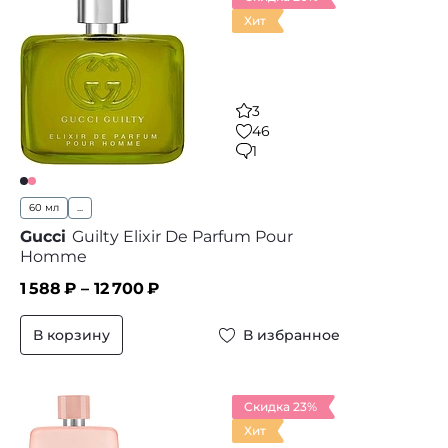
Хит
3
46
1
60 мл
...
Gucci
Guilty Elixir De Parfum Pour
Homme
1 588
₽ –
12 700
₽
В корзину
В избранное
Скидка 23%
Хит