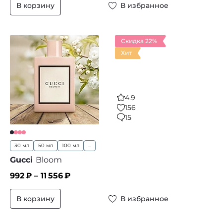
В корзину
В избранное
Скидка 22%
Хит
4.9
156
15
30 мл
50 мл
100 мл
...
Gucci
Bloom
992
₽ –
11 556
₽
В корзину
В избранное