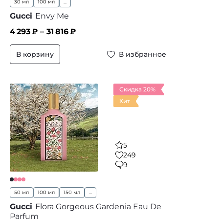
30 мл
100 мл
...
Gucci
Envy Me
4 293
₽ –
31 816
₽
В корзину
В избранное
Скидка 20%
Хит
5
249
9
50 мл
100 мл
150 мл
...
Gucci
Flora Gorgeous Gardenia Eau De
Parfum