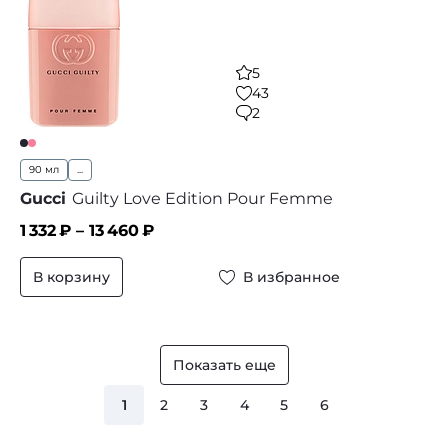
5
43
2
90 мл
...
Gucci
Guilty Love Edition Pour Femme
1 332
₽ –
13 460
₽
В корзину
В избранное
Показать еще
1
2
3
4
5
6