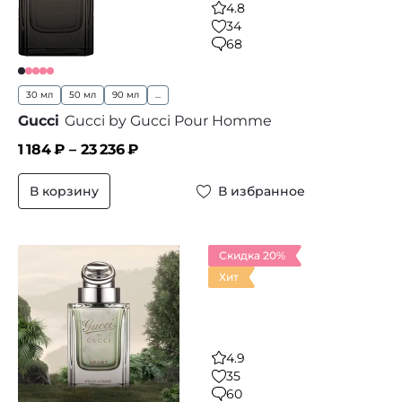
4.8
34
68
30 мл
50 мл
90 мл
...
Gucci
Gucci by Gucci Pour Homme
1 184
₽ –
23 236
₽
В корзину
В избранное
Скидка 20%
Хит
4.9
35
60