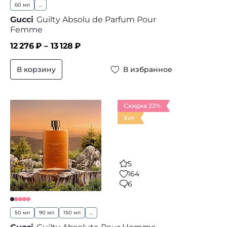
60 мл
...
Gucci
Guilty Absolu de Parfum Pour
Femme
12 276
₽ –
13 128
₽
В корзину
В избранное
Скидка 22%
Хит
5
164
6
50 мл
90 мл
150 мл
...