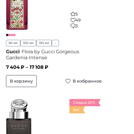
5
49
3
50 мл
100 мл
150 мл
...
Gucci
Flora by Gucci Gorgeous
Gardenia Intense
7 404
₽ –
17 108
₽
В корзину
В избранное
Скидка 20%
Хит