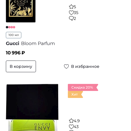
5
35
2
100 мл
Gucci
Bloom Parfum
10 996
₽
В корзину
В избранное
Скидка 20%
Хит
4.9
43