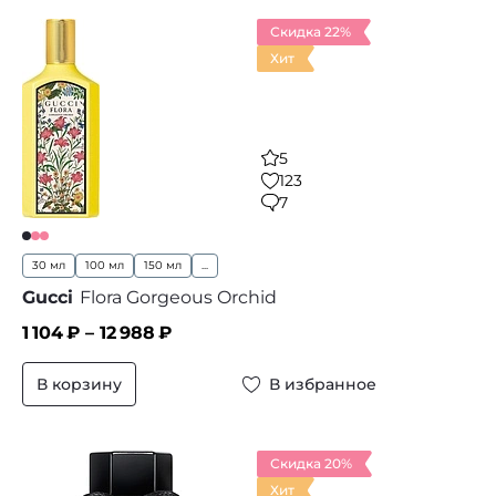
Скидка 22%
Хит
5
123
7
30 мл
100 мл
150 мл
...
Gucci
Flora Gorgeous Orchid
1 104
₽ –
12 988
₽
В корзину
В избранное
Скидка 20%
Хит