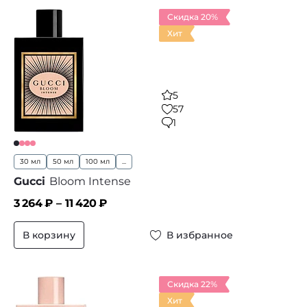
Скидка 20%
Хит
5
57
1
30 мл
50 мл
100 мл
...
Gucci
Bloom Intense
3 264
₽ –
11 420
₽
В корзину
В избранное
Скидка 22%
Хит