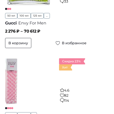
33
50 мл
100 мл
125 мл
...
Gucci
Envy For Men
2 276
₽ –
70 612
₽
В корзину
В избранное
Скидка 23%
Хит
4.6
82
114