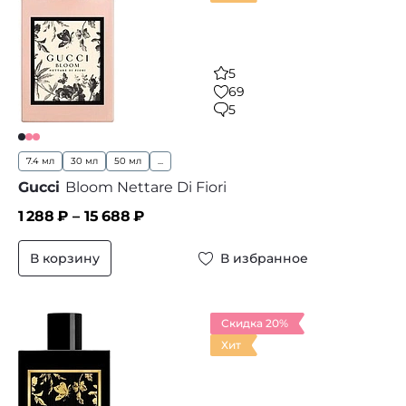
5
69
5
7.4 мл
30 мл
50 мл
...
Gucci
Bloom Nettare Di Fiori
1 288
₽ –
15 688
₽
В корзину
В избранное
Скидка 20%
Хит