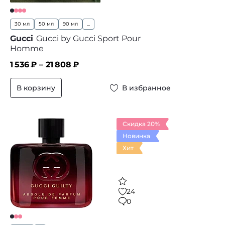
30 мл
50 мл
90 мл
...
Gucci
Gucci by Gucci Sport Pour
Homme
1 536
₽ –
21 808
₽
В корзину
В избранное
Скидка 20%
Новинка
Хит
24
0