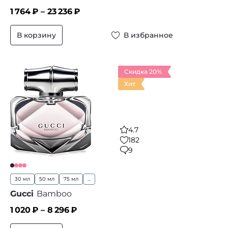
1 764
₽ –
23 236
₽
В корзину
В избранное
Скидка 20%
Хит
4.7
182
9
30 мл
50 мл
75 мл
...
Gucci
Bamboo
1 020
₽ –
8 296
₽