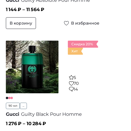
Gucci
Guilty Absolute Pour Homme
1 144
₽ –
11 564
₽
В корзину
В избранное
Скидка 20%
Хит
5
70
14
90 мл
...
Gucci
Guilty Black Pour Homme
1 276
₽ –
10 284
₽