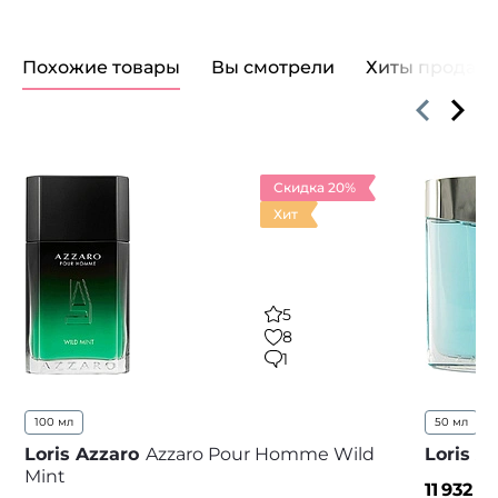
Похожие товары
Вы смотрели
Хиты продаж
Скидка 20%
Хит
5
8
1
100 мл
50 мл
...
Loris Azzaro
Azzaro Pour Homme Wild
Loris A
Mint
11 932
₽ 