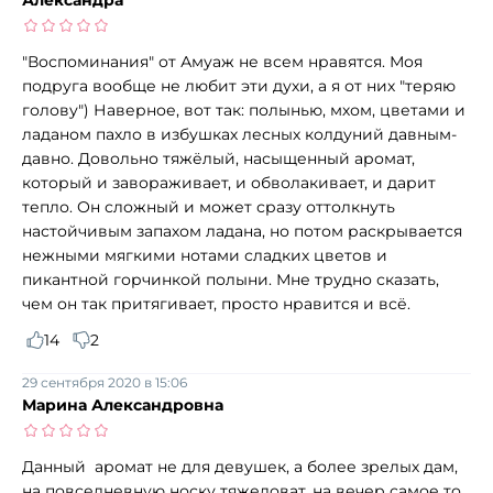
"Воспоминания" от Амуаж не всем нравятся. Моя
подруга вообще не любит эти духи, а я от них "теряю
голову") Наверное, вот так: полынью, мхом, цветами и
ладаном пахло в избушках лесных колдуний давным-
давно. Довольно тяжёлый, насыщенный аромат,
который и завораживает, и обволакивает, и дарит
тепло. Он сложный и может сразу оттолкнуть
настойчивым запахом ладана, но потом раскрывается
нежными мягкими нотами сладких цветов и
пикантной горчинкой полыни. Мне трудно сказать,
чем он так притягивает, просто нравится и всё.
14
2
29 сентября 2020 в 15:06
Марина Александровна
Данный аромат не для девушек, а более зрелых дам,
на повседневную носку тяжеловат, на вечер самое то.