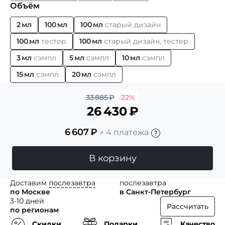
Объём
2 мл
100 мл
100 мл
старый дизайн
100 мл
тестер
100 мл
старый дизайн, тестер
3 мл
сэмпл
5 мл
сэмпл
10 мл
сэмпл
15 мл
сэмпл
20 мл
сэмпл
33 885
₽
-22%
26 430
₽
6 607
₽
× 4 платежа
В корзину
Доставим
послезавтра
послезавтра
по Москве
в Санкт-Петербург
3-10 дней
Рассчитать
по регионам
Скидки
Подарки
Качество