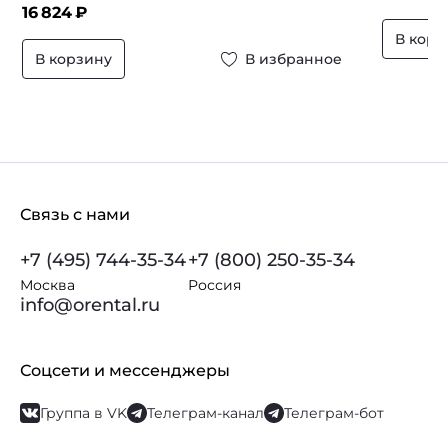
16 824
₽
В корз
В корзину
В избранное
Связь с нами
+7 (495) 744-35-34
+7 (800) 250-35-34
Москва
Россия
info@orental.ru
Соцсети и мессенджеры
Группа в VK
Телеграм-канал
Телеграм-бот