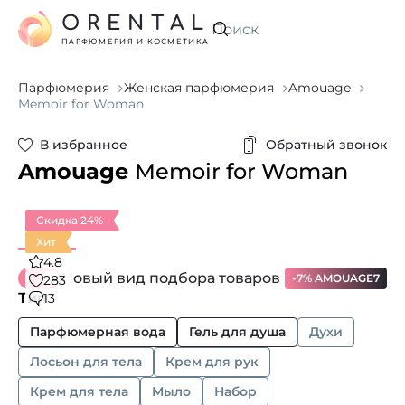
ORENTAL
Искать
ПАРФЮМЕРИЯ И КОСМЕТИКА
Парфюмерия
Женская парфюмерия
Amouage
Memoir for Woman
В избранное
Обратный звонок
Amouage
Memoir for Woman
Скидка 24%
Хит
4.8
Новый вид подбора товаров
-7% AMOUAGE7
283
Тип
13
Парфюмерная вода
Гель для душа
Духи
Лосьон для тела
Крем для рук
Крем для тела
Мыло
Набор