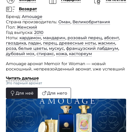
Возврат
Бренд
Amouage
Страна производитель
Оман
,
Великобритания
Пол
Женский
Год выпуска
2010
Ноты
кардамон
,
мандарин
,
розовый перец
,
абсент
,
гвоздика
,
ладан
,
перец
,
древесные ноты
,
жасмин
,
роза
,
белые цветы
,
мускус
,
французский лабданум
,
дубовый мох
,
стиракс
,
кожа
,
кастореум
Amouage аромат Memoir for Woman — новый
роскошный, непревзойденный аромат, уже успевший
произвести фурор на рынке эксклюзивной
Читать дальше
парфюмерии.
Это парный аромат
Главной нотой в этом чудесном женском парфюме
Для неё
Для него
стал абсент, напиток, дарящий вдохновение
и способный унести в мир прекрасных фей
и сказочных чудес. Ноты этой композиции: абсент,
кожа, мускус, стиракс, дубовый мох, лабданум, роза,
белые цветы, древесина, жасмин, ладан, перец,
гвоздика, полынь, розовый перец, кардамон
и мандарин.