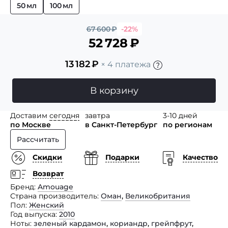
50 мл
100 мл
67 600
₽
-22%
52 728
₽
13 182
₽
× 4 платежа
В корзину
Доставим
сегодня
завтра
3-10 дней
по Москве
в Санкт-Петербург
по регионам
Рассчитать
Скидки
Подарки
Качество
Возврат
Бренд
Amouage
Страна производитель
Оман
,
Великобритания
Пол
Женский
Год выпуска
2010
Ноты
зеленый кардамон
,
кориандр
,
грейпфрут
,