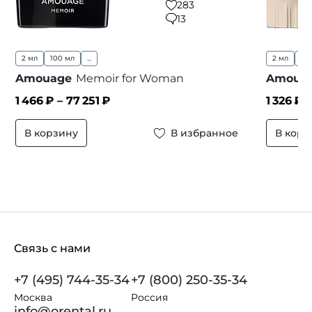
283
13
2 мл
100 мл
...
2 мл
10
Amouage
Memoir for Woman
Amoua
1 466
₽ –
77 251
₽
1 326
₽ 
В корзину
В избранное
В корз
Связь с нами
+7 (495) 744-35-34
+7 (800) 250-35-34
Москва
Россия
info@orental.ru