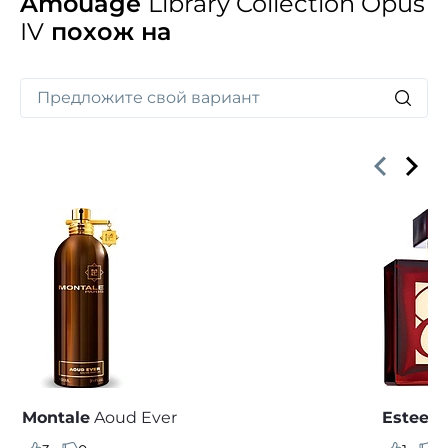
Amouage
Library Collection Opus
IV
похож на
Montale
Aoud Ever
Estee L