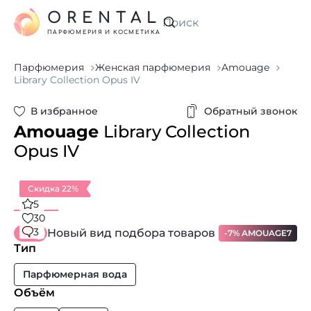
ORENTAL
Искать
ПАРФЮМЕРИЯ И КОСМЕТИКА
Парфюмерия
Женская парфюмерия
Amouage
Library Collection Opus IV
В избранное
Обратный звонок
Amouage
Library Collection
Opus IV
Скидка 22%
5
30
3
Новый вид подбора товаров
-7% AMOUAGE7
Тип
Парфюмерная вода
Объём