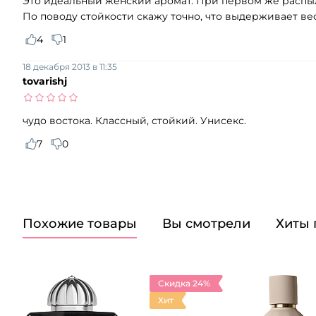
Это идеальный женский аромат. При первом же распыл
По поводу стойкости скажу точно, что выдерживает ве
4
1
18 декабря 2013 в 11:35
tovarishj
чудо востока. Классный, стойкий. Унисекс.
7
0
Похожие товары
Вы смотрели
Хиты
Скидка 24%
Хит