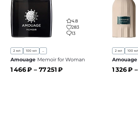
4.8
283
13
2 мл
100 мл
...
2 мл
100 м
Amouage
Memoir for Woman
Amouage
1 466
₽ –
77 251
₽
1 326
₽ 
В корзину
В корз
В избранное