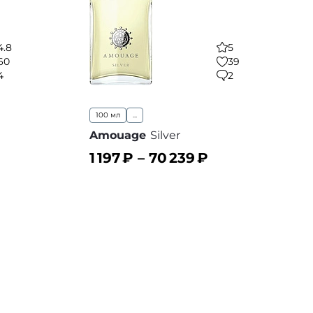
4.8
5
60
39
4
2
100 мл
...
Amouage
Silver
1 197
₽ –
70 239
₽
В корзину
 избранное
В избранное