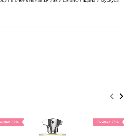
дит в очень ненавязчивый шлейф ладана и мускуса.
кидка 22%
Скидка 23%