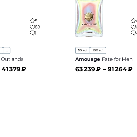
5
89
1
л
...
50 мл
100 мл
Outlands
Amouage
Fate for Men
–
41 379
₽
63 239
₽ –
91 264
₽
ину
В корзину
В избранное
В