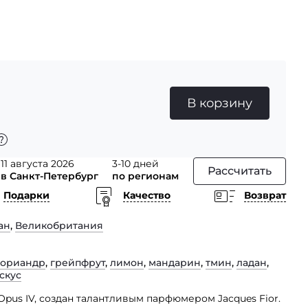
В корзину
11 августа 2026
3-10 дней
Рассчитать
в Санкт-Петербург
по регионам
Подарки
Качество
Возврат
ан
,
Великобритания
кориандр
,
грейпфрут
,
лимон
,
мандарин
,
тмин
,
ладан
,
скус
 Opus IV, создан талантливым парфюмером Jacques Fior.