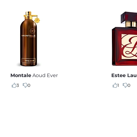
Montale
Aoud Ever
Estee Lau
3
0
1
0