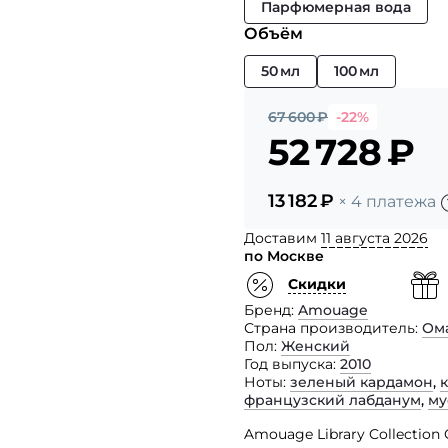
Парфюмерная вода
Объём
50 мл
100 мл
67 600
₽
-22%
52 728
₽
13 182
₽
× 4 платежа
Доставим
11 августа 2026
по Москве
Скидки
Бренд
Amouage
Страна производитель
Ом
Пол
Женский
Год выпуска
2010
Ноты
зеленый кардамон
,
французский лабданум
,
му
Amouage Library Collection