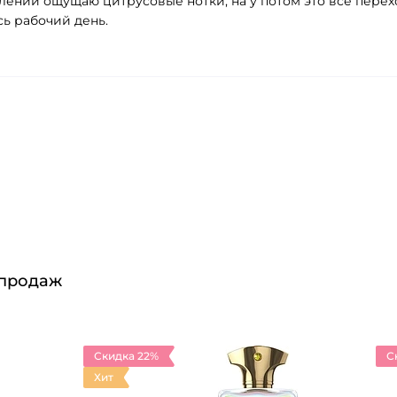
ении ощущаю цитрусовые нотки, на у потом это все перехо
сь рабочий день.
 продаж
Скидка 22%
С
Хит