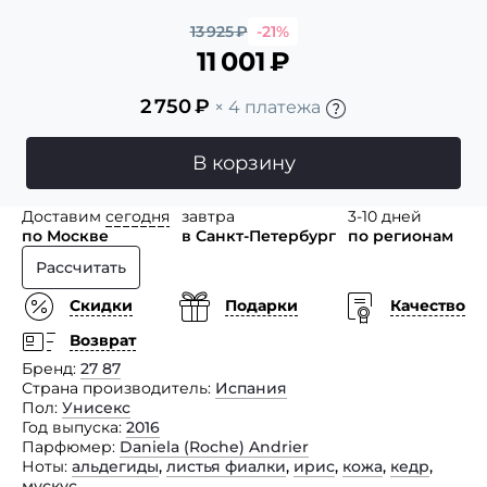
13 925
₽
-21%
11 001
₽
2 750
₽
× 4 платежа
В корзину
Доставим
сегодня
завтра
3-10 дней
по Москве
в Санкт-Петербург
по регионам
Рассчитать
Скидки
Подарки
Качество
Возврат
Бренд
27 87
Страна производитель
Испания
Пол
Унисекс
Год выпуска
2016
Парфюмер
Daniela (Roche) Andrier
Ноты
альдегиды
,
листья фиалки
,
ирис
,
кожа
,
кедр
,
мускус