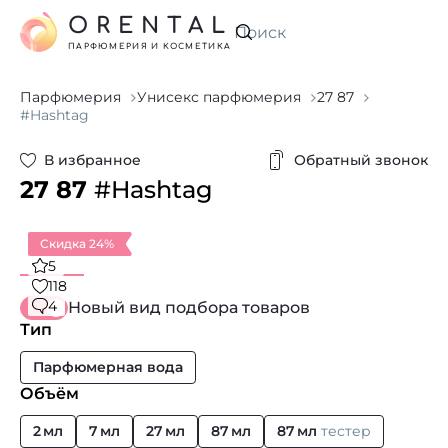
ORENTAL
Искать
ПАРФЮМЕРИЯ И КОСМЕТИКА
Парфюмерия
Унисекс парфюмерия
27 87
#Hashtag
В избранное
Обратный звонок
27 87
#Hashtag
Скидка 24%
5
118
4
Новый вид подбора товаров
Тип
Парфюмерная вода
Объём
2 мл
7 мл
27 мл
87 мл
87 мл
тестер