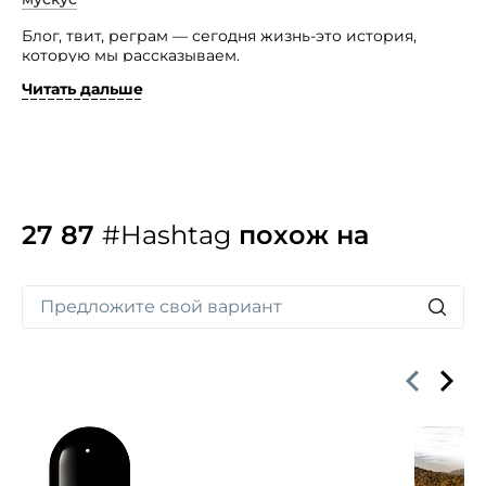
Блог, твит, реграм — сегодня жизнь-это история,
которую мы рассказываем.
Читать дальше
#Hashtag — это история, которую мы ощущаем!
27 87
#Hashtag
похож на