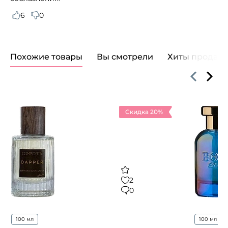
6
0
Похожие товары
Вы смотрели
Хиты продаж
Скидка 20%
2
0
100 мл
100 мл
..