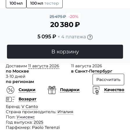
100 мл
100 мл
тестер
25 475
₽
-20%
20 380
₽
5 095
₽
× 4 платежа
В корзину
Доставим
11 августа 2026
11 августа 2026
по Москве
в Санкт-Петербург
3-10 дней
Рассчитать
по регионам
Скидки
Подарки
Качество
Возврат
Бренд
V Canto
Страна производитель
Италия
Пол
Унисекс
Год выпуска
2025
Парфюмер
Paolo Terenzi