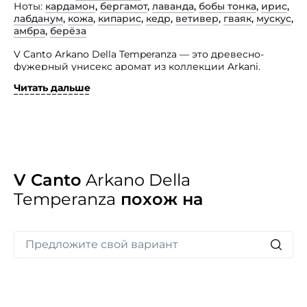
Ноты
кардамон
,
бергамот
,
лаванда
,
бобы тонка
,
ирис
,
лабданум
,
кожа
,
кипарис
,
кедр
,
ветивер
,
гваяк
,
мускус
,
амбра
,
берёза
V Canto Arkano Della Temperanza — это древесно-
фужерный унисекс аромат из коллекции Arkani.
Представленный парфюм, словно мгновение, хрупкое
Читать дальше
как кристалл, и священное как общее дыхание, когда
все находит свой собственный ритм.
Этот небесный посланник гармонии и преображения,
носитель равновесия, появляется перед вами,
пытающийся достичь гармонии через терпение
и благодать. Умеренность этого аромата не кричит,
не бросается в глаза, не разделяет — она просто есть.
V Canto
Arkano Della
Парфюм адресован утонченным личностям
Temperanza
похож на
с собственной философией жизни и тонким
восприятием окружающей среды.