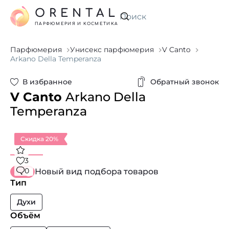
ORENTAL
Искать
ПАРФЮМЕРИЯ И КОСМЕТИКА
Парфюмерия
Унисекс парфюмерия
V Canto
Arkano Della Temperanza
В избранное
Обратный звонок
V Canto
Arkano Della
Temperanza
Скидка 20%
3
0
Новый вид подбора товаров
Тип
Духи
Объём