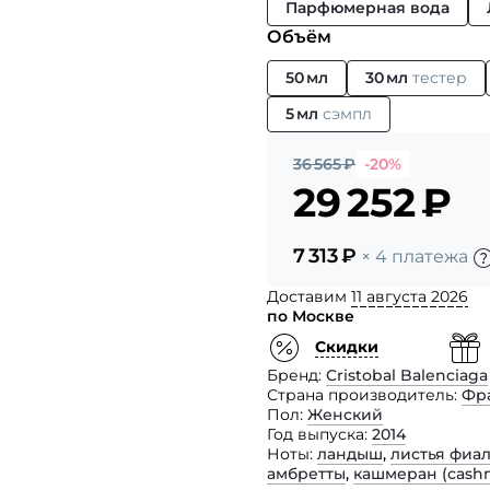
Парфюмерная вода
Объём
50 мл
30 мл
тестер
5 мл
сэмпл
36 565
₽
-20%
29 252
₽
7 313
₽
× 4 платежа
Доставим
11 августа 2026
по Москве
Скидки
Бренд
Cristobal Balenciaga
Страна производитель
Фр
Пол
Женский
Год выпуска
2014
Ноты
ландыш
,
листья фиа
амбретты
,
кашмеран (сash