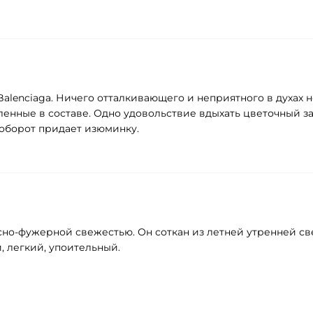
 Balenciaga. Ничего отталкивающего и неприятного в духах 
енные в составе. Одно удовольствие вдыхать цветочный за
аоборот придает изюминку.
но-фужерной свежестью. Он соткан из летней утренней св
, легкий, упоительный.