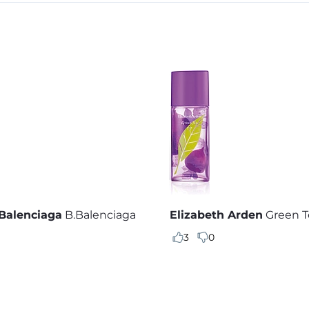
 Balenciaga
B.Balenciaga
Elizabeth Arden
Green T
3
0