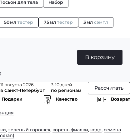
Лосьон для тела
Набор
50 мл
тестер
75 мл
тестер
3 мл
сэмпл
В корзину
11 августа 2026
3-10 дней
Рассчитать
в Санкт-Петербург
по регионам
Подарки
Качество
Возврат
анция
лки
,
зеленый горошек
,
корень фиалки
,
кедр
,
семена
meran)