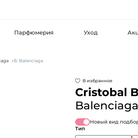
Парфюмерия
Уход
Ак
iaga
B. Balenciaga
В избранное
Cristobal 
Balenciag
Новый вид подбор
Тип